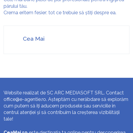
părului tău.
Crema eritem fesier: tot ce trebuie să știți despre ea.
Cea Mai
Website realizat de SC ARC MEDIASOFT SRL. Contact
office@e-agentie.ro
. Așteptăm cu nerăbdare să explorăm
cum putem să îți aducem produsele sau serviciile în
centrul atenției și să contribuim la creșterea vizibilității
tale!
CeaMai.ro
este destinația ta online pentru descoperirea