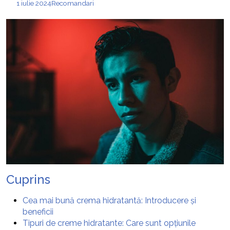
1 iulie 2024
Recomandari
Cuprins
Cea mai bună crema hidratantă: Introducere și
beneficii
Tipuri de creme hidratante: Care sunt opțiunile