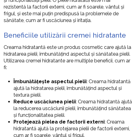
și funcționalității pielii. O piele hidratată este mai
rezistentă la factorii externi, cum ar fi soarele, vântul și
frigul, și este mai puțin predispusă la problemele de
sănătate, cum ar fi uscăciunea și iritația.
Beneficiile utilizării cremei hidratante
Creama hidratantă este un produs cosmetic care ajută la
hidratarea pielii, îmbunătățind aspectul și sănătatea pielii.
Utilizarea cremei hidratante are multiple beneficii, cum ar
fi:
Îmbunătățește aspectul pielii
: Creama hidratantă
ajută la hidratarea pielii, îmbunătățind aspectul și
textura pielii.
Reduce uscăciunea pielii
: Creama hidratantă ajută
la reducerea uscăciunii pielii, îmbunătățind sănătatea
și funcționalitatea pielii.
Protejează pielea de factorii externi
: Creama
hidratantă ajută la protejarea pielii de factorii externi,
cum ar fi soarele, vântul și frigul.