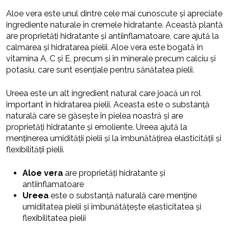
Aloe vera este unul dintre cele mai cunoscute și apreciate
ingrediente naturale în cremele hidratante. Această plantă
are proprietăți hidratante și antiinflamatoare, care ajută la
calmarea și hidratarea pielii. Aloe vera este bogată în
vitamina A, C și E, precum și în minerale precum calciu și
potasiu, care sunt esențiale pentru sănătatea pielii.
Ureea este un alt ingredient natural care joacă un rol
important în hidratarea pielii. Aceasta este o substanță
naturală care se găsește în pielea noastră și are
proprietăți hidratante și emoliente. Ureea ajută la
menținerea umidității pielii și la îmbunătățirea elasticității și
flexibilității pielii.
Aloe vera
are proprietăți hidratante și
antiinflamatoare
Ureea
este o substanță naturală care menține
umiditatea pielii și îmbunătățește elasticitatea și
flexibilitatea pielii