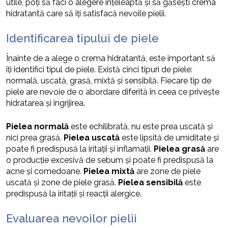
utile, poți să faci o alegere înțeleaptă și să găsești crema
hidratantă care să îți satisfacă nevoile pielii.
Identificarea tipului de piele
Înainte de a alege o crema hidratantă, este important să
îți identifici tipul de piele. Există cinci tipuri de piele:
normală, uscată, grasă, mixtă și sensibilă. Fiecare tip de
piele are nevoie de o abordare diferită în ceea ce privește
hidratarea și îngrijirea.
Pielea normală
este echilibrată, nu este prea uscată și
nici prea grasă.
Pielea uscată
este lipsită de umiditate și
poate fi predispusă la iritații și inflamații.
Pielea grasă
are
o producție excesivă de sebum și poate fi predispusă la
acne și comedoane.
Pielea mixtă
are zone de piele
uscată și zone de piele grasă.
Pielea sensibilă
este
predispusă la iritații și reacții alergice.
Evaluarea nevoilor pielii