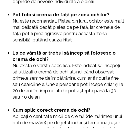
depinde de nevoile individuale ale pielii.
Pot folosi crema de față pe zona ochilor?
Nu este recomandat. Pielea din jurul ochilor este mult
mai delicată decât pielea de pe față, iar cremele de
față pot fi prea agresive pentru această zonă
sensibilă, putând cauza iritații.
La ce vârstă ar trebui să încep să folosesc o
cremă de ochi?
Nu există o vârstă specifică. Este indicat să începeți
să utilizați o cremă de ochi atunci când observați
primele semne de îmbătrânire, cum ar fi ridurile fine
sau cearcănele. Unele persoane pot începe chiar și la
20 de ani, în timp ce altele pot aștepta până la 30
sau 40 de ani.
Cum aplic corect crema de ochi?
Aplicați o cantitate mică de cremă (de mărimea unui
bob de mazăre) pe degetul inelar și tamponați ușor