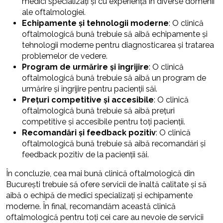
medici specializați și cu experiență în diverse domenii
ale oftalmologiei.
Echipamente și tehnologii moderne
: O clinică
oftalmologică bună trebuie să aibă echipamente și
tehnologii moderne pentru diagnosticarea și tratarea
problemelor de vedere.
Program de urmărire și îngrijire
: O clinică
oftalmologică bună trebuie să aibă un program de
urmărire și îngrijire pentru pacienții săi.
Prețuri competitive și accesibile
: O clinică
oftalmologică bună trebuie să aibă prețuri
competitive și accesibile pentru toți pacienții.
Recomandări și feedback pozitiv
: O clinică
oftalmologică bună trebuie să aibă recomandări și
feedback pozitiv de la pacienții săi.
În concluzie, cea mai bună clinică oftalmologică din
București trebuie să ofere servicii de înaltă calitate și să
aibă o echipă de medici specializați și echipamente
moderne. În final, recomandăm această clinică
oftalmologică pentru toți cei care au nevoie de servicii