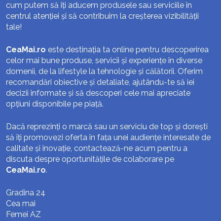
cum putem să îți aducem produsele sau serviciile în
centrul atenției și să contribuim la creșterea vizibilității
tale!
CeaMai.ro
este destinația ta online pentru descoperirea
celor mai bune produse, servicii și experiențe în diverse
domenii, de la lifestyle la tehnologie și călătorii. Oferim
recomandări obiective și detaliate, ajutându-te să iei
decizii informate și să descoperi cele mai apreciate
opțiuni disponibile pe piață.
Dacă reprezinți o marcă sau un serviciu de top și dorești
să îți promovezi oferta în fața unei audiențe interesate de
calitate și inovație, contactează-ne acum pentru a
discuta despre oportunitățile de colaborare pe
CeaMai.ro
.
Gradina 24
Cea mai
Femei AZ