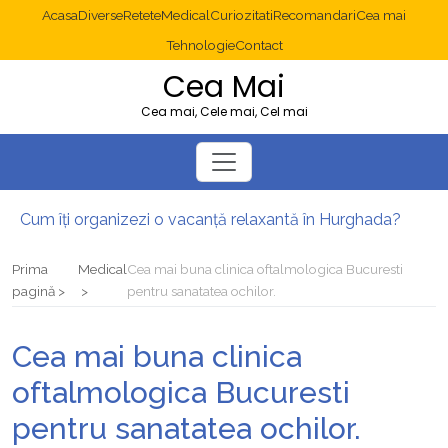
Acasa
Diverse
Retete
Medical
Curiozitati
Recomandari
Cea mai
Tehnologie
Contact
Cea Mai
Cea mai, Cele mai, Cel mai
Cum îți organizezi o vacanță relaxantă în Hurghada?
Operație cancer colon București: ce presupune tratamentul chirurgical
Multisite WordPress și Mastodon: cum gestionezi mai multe site-uri
Prima
Medical
Cea mai buna clinica oftalmologica Bucuresti
2025: cum eviți canibalizarea cuvintelor cheie între articole SEO
pagină
pentru sanatatea ochilor.
Cum îți revii după o serie lungă de bilete pierdute la pariuri sportive
Diverticulita: când este necesară operația?
Cea mai buna clinica
oftalmologica Bucuresti
pentru sanatatea ochilor.