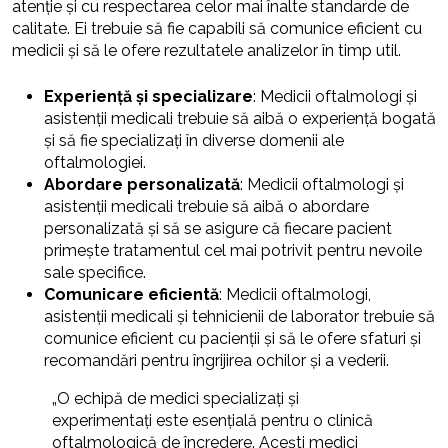
atenție și cu respectarea celor mai înalte standarde de
calitate. Ei trebuie să fie capabili să comunice eficient cu
medicii și să le ofere rezultatele analizelor în timp util.
Experiență și specializare
: Medicii oftalmologi și
asistenții medicali trebuie să aibă o experiență bogată
și să fie specializați în diverse domenii ale
oftalmologiei.
Abordare personalizată
: Medicii oftalmologi și
asistenții medicali trebuie să aibă o abordare
personalizată și să se asigure că fiecare pacient
primește tratamentul cel mai potrivit pentru nevoile
sale specifice.
Comunicare eficientă
: Medicii oftalmologi,
asistenții medicali și tehnicienii de laborator trebuie să
comunice eficient cu pacienții și să le ofere sfaturi și
recomandări pentru îngrijirea ochilor și a vederii.
„O echipă de medici specializați și
experimentați este esențială pentru o clinică
oftalmologică de încredere. Acești medici