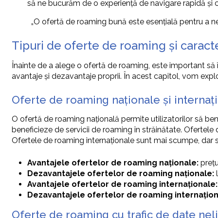
să ne bucurăm de o experiență de navigare rapidă și c
„O ofertă de roaming bună este esențială pentru a ne 
Tipuri de oferte de roaming și caracter
Înainte de a alege o ofertă de roaming, este important să în
avantaje și dezavantaje proprii. În acest capitol, vom explor
Oferte de roaming naționale și internaț
O ofertă de roaming națională permite utilizatorilor să benef
beneficieze de servicii de roaming în străinătate. Ofertele d
Ofertele de roaming internaționale sunt mai scumpe, dar su
Avantajele ofertelor de roaming naționale:
prețu
Dezavantajele ofertelor de roaming naționale:
l
Avantajele ofertelor de roaming internaționale:
Dezavantajele ofertelor de roaming internațion
Oferte de roaming cu trafic de date nelim