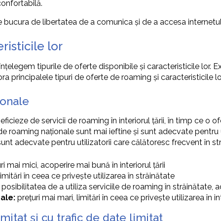
onfortabilă.
bucura de libertatea de a comunica și de a accesa internetul, 
isticile lor
țelegem tipurile de oferte disponibile și caracteristicile lor. 
a principalele tipuri de oferte de roaming și caracteristicile lo
ionale
icieze de servicii de roaming în interiorul țării, în timp ce o o
e roaming naționale sunt mai ieftine și sunt adecvate pentru util
nt adecvate pentru utilizatorii care călătoresc frecvent în str
ri mai mici, acoperire mai bună în interiorul țării
imitări în ceea ce privește utilizarea în străinătate
posibilitatea de a utiliza serviciile de roaming în străinătate,
ale:
prețuri mai mari, limitări în ceea ce privește utilizarea în int
itat și cu trafic de date limitat