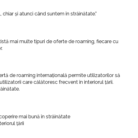
chiar și atunci când suntem în străinătate.”
Există mai multe tipuri de oferte de roaming, fiecare cu
r.
fertă de roaming internațională permite utilizatorilor să
izatorii care călătoresc frecvent în interiorul țării.
ăinătate.
 acoperire mai bună în străinătate
eriorul țării