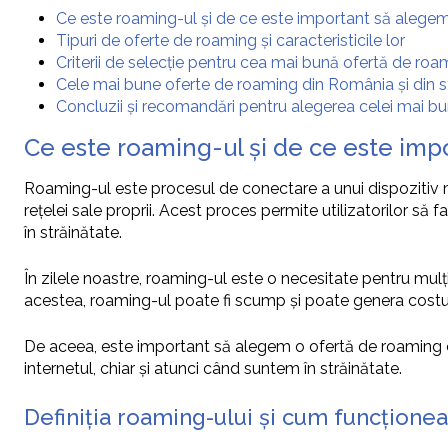
Ce este roaming-ul și de ce este important să alege
Tipuri de oferte de roaming și caracteristicile lor
Criterii de selecție pentru cea mai bună ofertă de roa
Cele mai bune oferte de roaming din România și din s
Concluzii și recomandări pentru alegerea celei mai b
Ce este roaming-ul și de ce este imp
Roaming-ul este procesul de conectare a unui dispozitiv mob
rețelei sale proprii. Acest proces permite utilizatorilor să
în străinătate.
În zilele noastre, roaming-ul este o necesitate pentru mulț
acestea, roaming-ul poate fi scump și poate genera costu
De aceea, este important să alegem o ofertă de roaming c
internetul, chiar și atunci când suntem în străinătate.
Definiția roaming-ului și cum funcțione