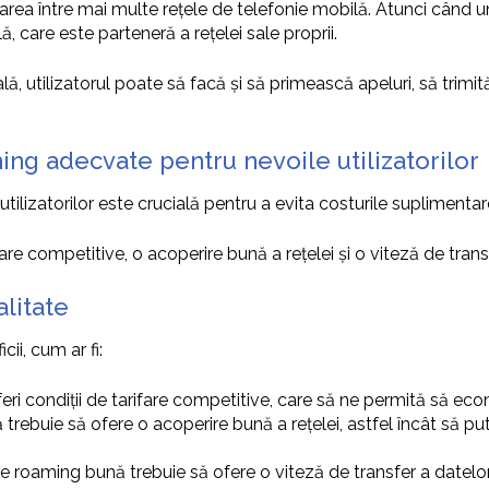
 între mai multe rețele de telefonie mobilă. Atunci când un ut
 care este parteneră a rețelei sale proprii.
, utilizatorul poate să facă și să primească apeluri, să trimi
ing adecvate pentru nevoile utilizatorilor
lizatorilor este crucială pentru a evita costurile suplimentare
e competitive, o acoperire bună a rețelei și o viteză de transfe
litate
ii, cum ar fi:
eri condiții de tarifare competitive, care să ne permită să ec
 trebuie să ofere o acoperire bună a rețelei, astfel încât să p
de roaming bună trebuie să ofere o viteză de transfer a datelo