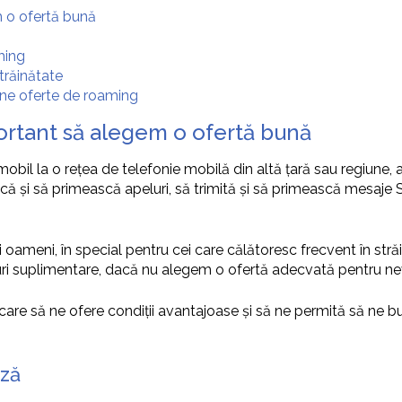
m o ofertă bună
ming
trăinătate
une oferte de roaming
ortant să alegem o ofertă bună
il la o rețea de telefonie mobilă din altă țară sau regiune, at
 facă și să primească apeluri, să trimită și să primească mesaje 
i oameni, în special pentru cei care călătoresc frecvent în str
ri suplimentare, dacă nu alegem o ofertă adecvată pentru nev
are să ne ofere condiții avantajoase și să ne permită să ne 
ază