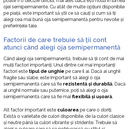
poate fi o decizie dificilă, mai ales dacă ești nouă în lumea
ojei semipermanente. Cu atât de multe opțiuni disponibile
pe piață, este important să știi ce să cauți și cum să îți
alegi cea mai bună oja semipermanentă pentru nevoile și
preferințele tale.
Factorii de care trebuie să ții cont
atunci când alegi oja semipermanentă
Când alegi oja semipermanentă, trebuie să ții cont de mai
mulți factori importanți. Unul dintre cei mai importanți
factori este
tipul de unghie
pe care îl ai. Dacă ai unghii
fragile sau slabe, este important să alegi o oja
semipermanentă care să fie
rezistentă și durabilă
. Dacă
ai unghii normale sau puternice, poți să alegi o oja
semipermanentă care să fie mai
flexibilă și ușoară
.
Alt factor important este
culoarea
pe care o doriți.
Există o varietate de culori disponibile, de la culori clasice
și neutre până la culori vibrante și stridente. Trebuie să
alegi o culoare care să se potrivească cu stilul și