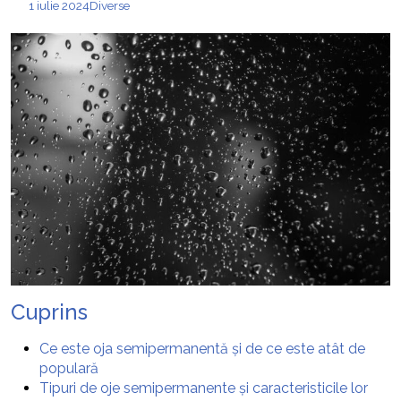
1 iulie 2024
Diverse
Cuprins
Ce este oja semipermanentă și de ce este atât de
populară
Tipuri de oje semipermanente și caracteristicile lor