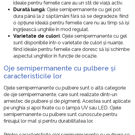
ideale pentru femeile care au un stil de viață activ.
Durată lungă
: Ojele semipermanente cu gel pot
dura până la 2 săptămâni fără să se degradeze, fiind
o opțiune ideală pentru femeile care nu au timp să își
îngrijească unghiile în mod regulat.
Varietate de culori
: Ojele semipermanente cu gel
sunt disponibile într-o varietate de culori și nuanțe,
fiind ideale pentru femeile care doresc să își schimbe
aspectul unghiilor în funcție de ocazie.
Oje semipermanente cu pulbere și
caracteristicile lor
Ojele semipermanente cu pulbere sunt o altă categorie
de oje semipermanente, care sunt realizate dintr-un
amestec de pulbere și de pigmenți. Acestea sunt aplicate
pe unghia și apoi fixate cu o lampă UV sau LED. Ojele
semipermanente cu pulbere sunt cunoscute pentru
finisajul lor mat și pentru durabilitatea lor.
Printre caracteristicile ojei semipermanente cu pulbere se