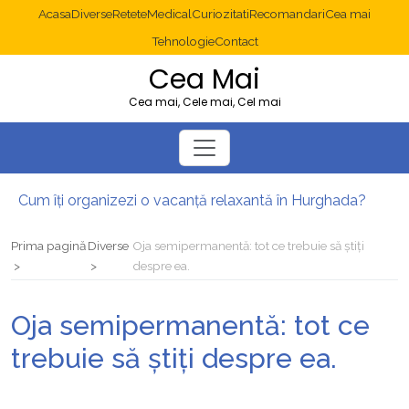
Acasa
Diverse
Retete
Medical
Curiozitati
Recomandari
Cea mai
Tehnologie
Contact
Cea Mai
Cea mai, Cele mai, Cel mai
Cum îți organizezi o vacanță relaxantă în Hurghada?
Operație cancer colon București: ce presupune tratamentul chirurgical
Multisite WordPress și Mastodon: cum gestionezi mai multe site-uri
Prima pagină
Diverse
Oja semipermanentă: tot ce trebuie să știți
2025: cum eviți canibalizarea cuvintelor cheie între articole SEO
despre ea.
Cum îți revii după o serie lungă de bilete pierdute la pariuri sportive
Diverticulita: când este necesară operația?
Oja semipermanentă: tot ce
trebuie să știți despre ea.