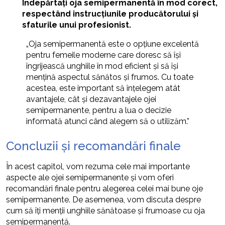
Îndepărtați oja semipermanentă în mod corect,
respectând instrucțiunile producătorului și
sfaturile unui profesionist.
„Oja semipermanentă este o opțiune excelentă
pentru femeile moderne care doresc să își
îngrijească unghiile în mod eficient și să își
mențină aspectul sănătos și frumos. Cu toate
acestea, este important să înțelegem atât
avantajele, cât și dezavantajele ojei
semipermanente, pentru a lua o decizie
informată atunci când alegem să o utilizăm.”
Concluzii și recomandări finale
În acest capitol, vom rezuma cele mai importante
aspecte ale ojei semipermanente și vom oferi
recomandări finale pentru alegerea celei mai bune oje
semipermanente. De asemenea, vom discuta despre
cum să îți menții unghiile sănătoase și frumoase cu oja
semipermanentă.