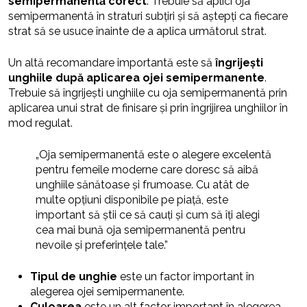
semipermanentă corect
. Trebuie să aplici oja
semipermanentă în straturi subțiri și să aștepți ca fiecare
strat să se usuce înainte de a aplica următorul strat.
Un altă recomandare importantă este să
îngrijești
unghiile după aplicarea ojei semipermanente
.
Trebuie să îngrijești unghiile cu oja semipermanentă prin
aplicarea unui strat de finisare și prin îngrijirea unghiilor în
mod regulat.
„Oja semipermanentă este o alegere excelentă
pentru femeile moderne care doresc să aibă
unghiile sănătoase și frumoase. Cu atât de
multe opțiuni disponibile pe piață, este
important să știi ce să cauți și cum să îți alegi
cea mai bună oja semipermanentă pentru
nevoile și preferințele tale.”
Tipul de unghie
este un factor important în
alegerea ojei semipermanente.
Culoarea
este un alt factor important în alegerea