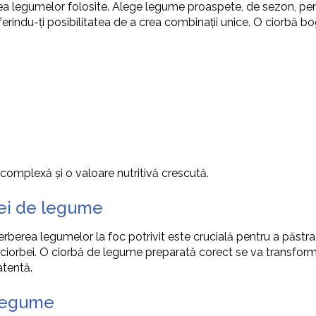
tea legumelor folosite. Alege legume proaspete, de sezon, pent
ferindu-ți posibilitatea de a crea combinații unice. O ciorbă 
omplexă și o valoare nutritivă crescută.
bei de legume
ierberea legumelor la foc potrivit este crucială pentru a păstr
 ciorbei. O ciorbă de legume preparată corect se va transform
atentă.
 legume