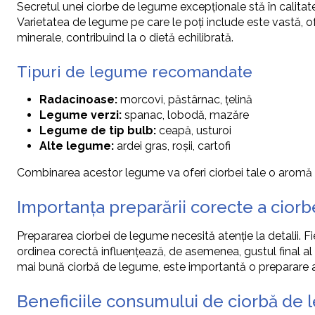
Secretul unei ciorbe de legume excepționale stă în calita
Varietatea de legume pe care le poți include este vastă, o
minerale, contribuind la o dietă echilibrată.
Tipuri de legume recomandate
Radacinoase:
morcovi, păstârnac, țelină
Legume verzi:
spanac, lobodă, mazăre
Legume de tip bulb:
ceapă, usturoi
Alte legume:
ardei gras, roșii, cartofi
Combinarea acestor legume va oferi ciorbei tale o aromă c
Importanța preparării corecte a cior
Prepararea ciorbei de legume necesită atenție la detalii. F
ordinea corectă influențează, de asemenea, gustul final al
mai bună ciorbă de legume, este importantă o preparare 
Beneficiile consumului de ciorbă de