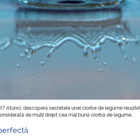
arat? Atunci, descoperă secretele unei ciorbe de legume reușit
considerată de mulți drept cea mai bună ciorbă de legume.
perfectă