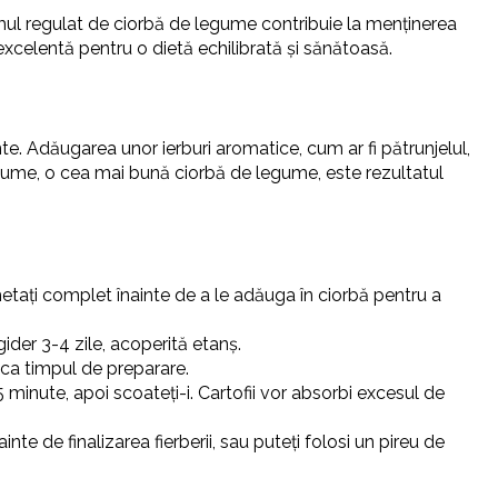
umul regulat de ciorbă de legume contribuie la menținerea
e excelentă pentru o dietă echilibrată și sănătoasă.
. Adăugarea unor ierburi aromatice, cum ar fi pătrunjelul,
legume, o cea mai bună ciorbă de legume, este rezultatul
etați complet înainte de a le adăuga în ciorbă pentru a
der 3-4 zile, acoperită etanș.
ica timpul de preparare.
15 minute, apoi scoateți-i. Cartofii vor absorbi excesul de
e de finalizarea fierberii, sau puteți folosi un pireu de