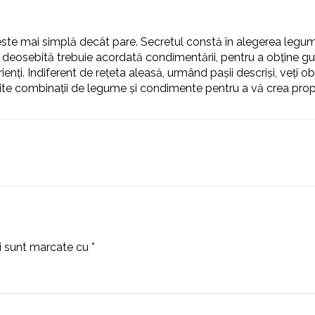
ste mai simplă decât pare. Secretul constă în alegerea legum
e deosebită trebuie acordată condimentării, pentru a obține gus
enți. Indiferent de rețeta aleasă, urmând pașii descriși, veți 
rite combinații de legume și condimente pentru a vă crea propr
ii sunt marcate cu
*