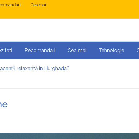
comandari
Cea mai
zitati
Recomandari
Cea mai
Tehnologie
vacanță relaxantă în Hurghada?
 București: ce presupune tratamentul chirurgical
ress și Mastodon: cum gestionezi mai multe site-uri
anibalizarea cuvintelor cheie între articole SEO
 o serie lungă de bilete pierdute la pariuri sportive
me
te necesară operația?