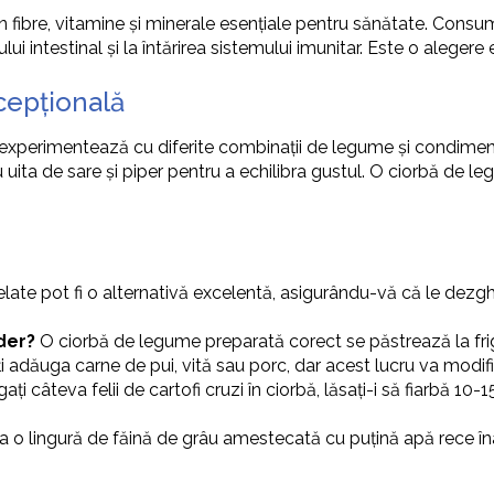
n fibre, vitamine și minerale esențiale pentru sănătate. Cons
ui intestinal și la întărirea sistemului imunitar. Este o aleger
cepțională
experimentează cu diferite combinații de legume și condimente
 uita de sare și piper pentru a echilibra gustul. O ciorbă de 
te pot fi o alternativă excelentă, asigurându-vă că le dezgh
der?
O ciorbă de legume preparată corect se păstrează la frigi
i adăuga carne de pui, vită sau porc, dar acest lucru va modif
ți câteva felii de cartofi cruzi în ciorbă, lăsați-i să fiarbă 10-
 o lingură de făină de grâu amestecată cu puțină apă rece înaint