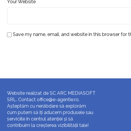
Your Website
Save my name, email, and website in this browser for 
Website realizat de SC ARC MEDIASOFT
SRL. Contact
office@e-agentie.ro
.
Așteptăm cu nerăbdare să explorăm
cum putem să îți aducem produsele sau
serviciile în centrul atenției și să
contribuim la creșterea vizibilității tale!