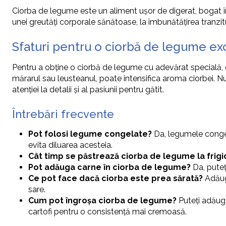
Ciorba de legume este un aliment ușor de digerat, bogat î
unei greutăți corporale sănătoase, la îmbunătățirea tranzitul
Sfaturi pentru o ciorbă de legume ex
Pentru a obține o ciorbă de legume cu adevărat specială, 
mărarul sau leusteanul, poate intensifica aroma ciorbei. Nu
atenției la detalii și al pasiunii pentru gătit.
Întrebări frecvente
Pot folosi legume congelate?
Da, legumele congela
evita diluarea acesteia.
Cât timp se păstrează ciorba de legume la frigi
Pot adăuga carne în ciorba de legume?
Da, puteț
Ce pot face dacă ciorba este prea sărată?
Adăuga
sare.
Cum pot îngroșa ciorba de legume?
Puteți adăuga
cartofi pentru o consistență mai cremoasă.