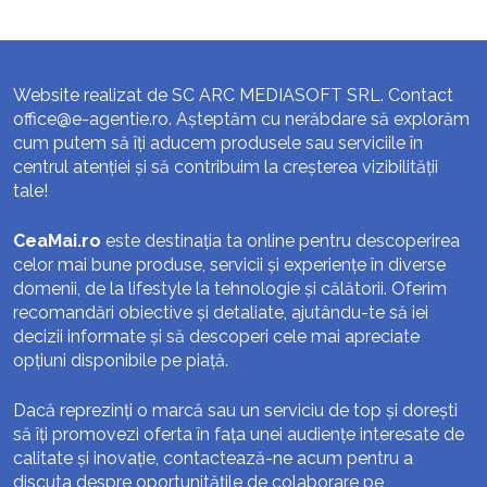
Website realizat de SC ARC MEDIASOFT SRL. Contact
office@e-agentie.ro
. Așteptăm cu nerăbdare să explorăm
cum putem să îți aducem produsele sau serviciile în
centrul atenției și să contribuim la creșterea vizibilității
tale!
CeaMai.ro
este destinația ta online pentru descoperirea
celor mai bune produse, servicii și experiențe în diverse
domenii, de la lifestyle la tehnologie și călătorii. Oferim
recomandări obiective și detaliate, ajutându-te să iei
decizii informate și să descoperi cele mai apreciate
opțiuni disponibile pe piață.
Dacă reprezinți o marcă sau un serviciu de top și dorești
să îți promovezi oferta în fața unei audiențe interesate de
calitate și inovație, contactează-ne acum pentru a
discuta despre oportunitățile de colaborare pe