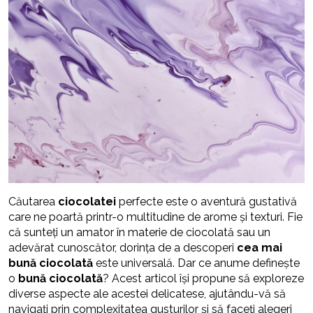
Căutarea
ciocolatei
perfecte este o aventură gustativă
care ne poartă printr-o multitudine de arome și texturi. Fie
că sunteți un amator în materie de ciocolată sau un
adevărat cunoscător, dorința de a descoperi
cea mai
bună ciocolată
este universală. Dar ce anume definește
o
bună ciocolată
? Acest articol își propune să exploreze
diverse aspecte ale acestei delicatese, ajutându-vă să
navigați prin complexitatea gusturilor și să faceți alegeri