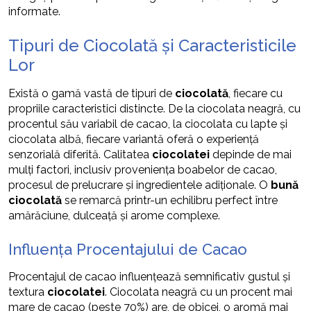
informate.
Tipuri de Ciocolată și Caracteristicile
Lor
Există o gamă vastă de tipuri de
ciocolată
, fiecare cu
propriile caracteristici distincte. De la ciocolata neagră, cu
procentul său variabil de cacao, la ciocolata cu lapte și
ciocolata albă, fiecare variantă oferă o experiență
senzorială diferită. Calitatea
ciocolatei
depinde de mai
mulți factori, inclusiv proveniența boabelor de cacao,
procesul de prelucrare și ingredientele adiționale. O
bună
ciocolată
se remarcă printr-un echilibru perfect între
amărăciune, dulceață și arome complexe.
Influența Procentajului de Cacao
Procentajul de cacao influențează semnificativ gustul și
textura
ciocolatei
. Ciocolata neagră cu un procent mai
mare de cacao (peste 70%) are, de obicei, o aromă mai