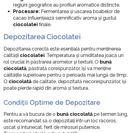
regiuni geografice au profiluri aromatice distincte.
Procesare:
Fermentarea și uscarea boabelor de
cacao influențează semnificativ aroma și gustul
ciocolatei
finale.
Depozitarea Ciocolatei
Depozitarea corectă este esențială pentru menținerea
calității
ciocolatei
. Temperatura și umiditatea joacă un
rol crucial în păstrarea aromelor și texturii. O
bună
ciocolată
, păstrată corespunzător, își va menține
calitățile superioare pentru o perioadă mai lungă de timp.
O
ciocolată
de calitate, depozitată necorespunzător, își
poate pierde rapid din aromă și textura.
Condiții Optime de Depozitare
Pentru a vă bucura de o
bună ciocolată
pe termen lung,
este recomandat să o depozitați într-un loc răcoros,
uscat și întunecat, ferit de mirosuri puternice.