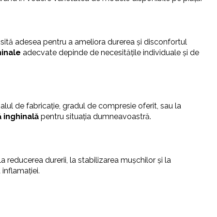
losită adesea pentru a ameliora durerea și disconfortul
hinale
adecvate depinde de necesitățile individuale și de
ialul de fabricație, gradul de compresie oferit, sau la
 inghinală
pentru situația dumneavoastră.
 reducerea durerii, la stabilizarea mușchilor și la
inflamației.