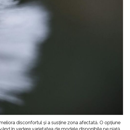
 ameliora disconfortul și a susține zona afectată. O opțiune
vând în vedere varietatea de modele disponibile pe piață.