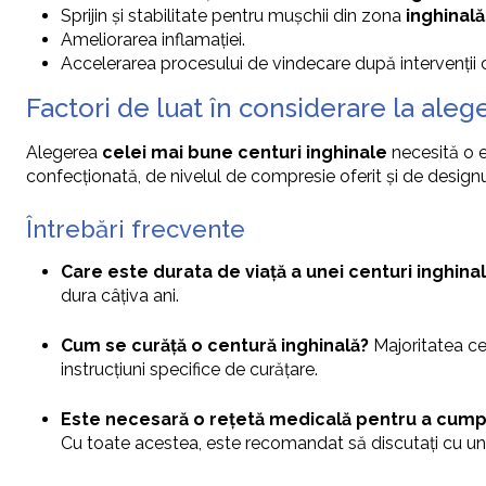
Sprijin și stabilitate pentru mușchii din zona
inghinală
Ameliorarea inflamației.
Accelerarea procesului de vindecare după intervenții ch
Factori de luat în considerare la aleg
Alegerea
celei mai bune centuri inghinale
necesită o e
confecționată, de nivelul de compresie oferit și de design
Întrebări frecvente
Care este durata de viață a unei centuri inghina
dura câțiva ani.
Cum se curăță o centură inghinală?
Majoritatea ce
instrucțiuni specifice de curățare.
Este necesară o rețetă medicală pentru a cumpă
Cu toate acestea, este recomandat să discutați cu un 