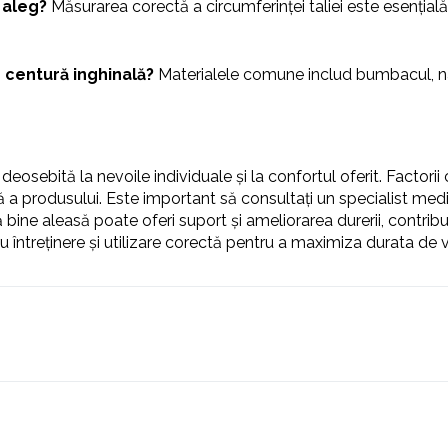
 aleg?
Măsurarea corectă a circumferinței taliei este esențial
o centură inghinală?
Materialele comune includ bumbacul, nai
deosebită la nevoile individuale și la confortul oferit. Factori
ă a produsului. Este important să consultați un specialist medic
ne aleasă poate oferi suport și ameliorarea durerii, contribuin
ru întreținere și utilizare corectă pentru a maximiza durata de 