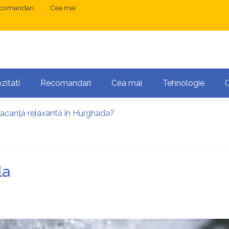
comandari
Cea mai
zitati
Recomandari
Cea mai
Tehnologie
vacanță relaxantă în Hurghada?
 București: ce presupune tratamentul chirurgical
ress și Mastodon: cum gestionezi mai multe site-uri
anibalizarea cuvintelor cheie între articole SEO
 o serie lungă de bilete pierdute la pariuri sportive
la
te necesară operația?