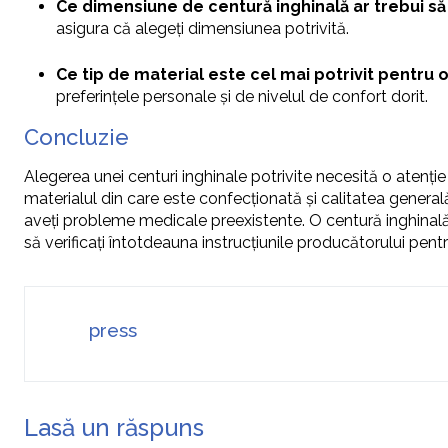
Ce dimensiune de centură inghinală ar trebui să
asigura că alegeți dimensiunea potrivită.
Ce tip de material este cel mai potrivit pentru 
preferințele personale și de nivelul de confort dorit.
Concluzie
Alegerea unei centuri inghinale potrivite necesită o atenție 
materialul din care este confecționată și calitatea general
aveți probleme medicale preexistente. O centură inghinală bi
să verificați întotdeauna instrucțiunile producătorului pent
press
Lasă un răspuns