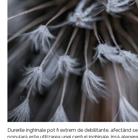
Durerile inghinale pot fi extrem de debilitante, afectând se
populară este utilizarea unei centuri inghinale, însă aleger