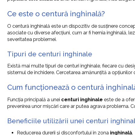
Ce este o centură inghinală?
O centură inghinală este un dispozitiv de susținere concepu
asociate cu diverse afecțiuni, cum ar fi hernia inghinală, 
severitatea problemei.
Tipuri de centuri inghinale
Există mai multe tipuri de centuri inghinale, fiecare cu desig
sistemul de închidere. Cercetarea amănunțită a opțiunilor 
Cum funcționează o centură inghinal
Funcția principală a unei
centuri inghinale
este de a oferi
prevenirea unor mișcări care ar putea agrava problema. Co
Beneficiile utilizării unei centuri inghina
Reducerea durerii și disconfortului în zona
inghinală
.