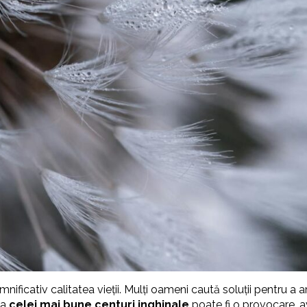
mnificativ calitatea vieții. Mulți oameni caută soluții pentru a
ea
celei mai bune centuri inghinale
poate fi o provocare, a