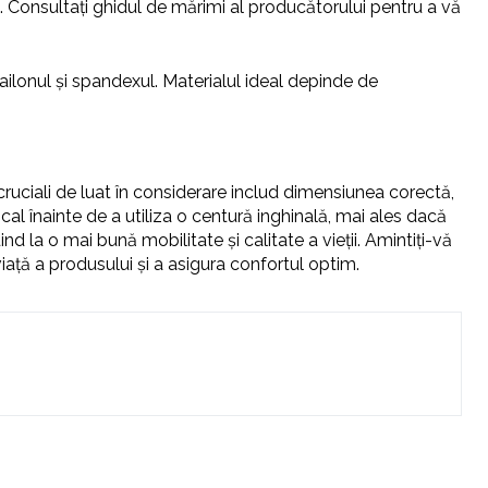
ă. Consultați ghidul de mărimi al producătorului pentru a vă
lonul și spandexul. Materialul ideal depinde de
i cruciali de luat în considerare includ dimensiunea corectă,
al înainte de a utiliza o centură inghinală, mai ales dacă
d la o mai bună mobilitate și calitate a vieții. Amintiți-vă
viață a produsului și a asigura confortul optim.