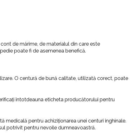
 cont de mărime, de materialul din care este
topedie poate fi de asemenea benefică.
ilizare. O centură de bună calitate, utilizată corect, poate
rificați întotdeauna eticheta producătorului pentru
ă medicală pentru achiziționarea unei centuri inghinale.
sul potrivit pentru nevoile dumneavoastră.