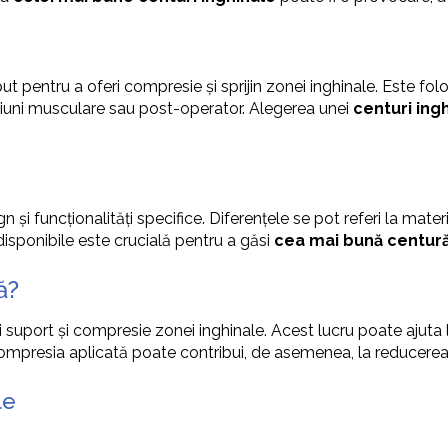
t pentru a oferi compresie și sprijin zonei inghinale. Este fo
leziuni musculare sau post-operator. Alegerea unei
centuri ing
n și funcționalități specifice. Diferențele se pot referi la mater
disponibile este crucială pentru a găsi
cea mai bună centură
ă?
 suport și compresie zonei inghinale. Acest lucru poate ajuta la
mpresia aplicată poate contribui, de asemenea, la reducerea 
le