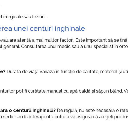
.
irurgicale sau leziuni.
erea unei centuri inghinale
valuare atentă a mai multor factori. Este important să se țină
ul general. Consultarea unui medic sau a unui specialist în or
le?
Durata de viață variază în funcție de calitate, material și ut
nturilor pot fi curățate manual cu apă caldă și săpun blând. Ve
ra o centură inghinală?
De regulă, nu este necesară o rețet
medic sau fizioterapeut pentru a vă asigura că alegeți produ