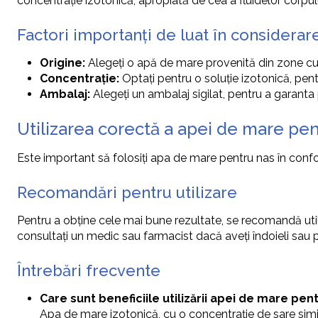
concentrație izotonică, apropiată de cea a fluidelor corpului,
Factori importanți de luat în considerar
Origine:
Alegeți o apă de mare provenită din zone cu
Concentrație:
Optați pentru o soluție izotonică, pentru 
Ambalaj:
Alegeți un ambalaj sigilat, pentru a garanta 
Utilizarea corectă a apei de mare pen
Este important să folosiți apa de mare pentru nas în conform
Recomandări pentru utilizare
Pentru a obține cele mai bune rezultate, se recomandă utili
consultați un medic sau farmacist dacă aveți îndoieli sau 
Întrebări frecvente
Care sunt beneficiile utilizării apei de mare pent
Apa de mare izotonică, cu o concentrație de sare simil