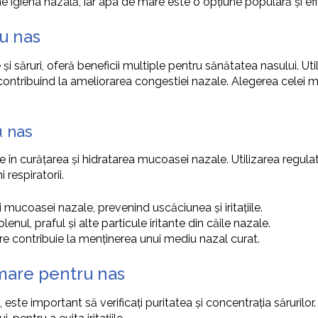
ine igiena nazală, iar apa de mare este o opțiune populară și efi
u nas
și săruri, oferă beneficii multiple pentru sănătatea nasului. U
le, contribuind la ameliorarea congestiei nazale. Alegerea cel
u nas
în curățarea și hidratarea mucoasei nazale. Utilizarea regula
 respiratorii.
mucoasei nazale, prevenind uscăciunea și iritațiile.
enul, praful și alte particule iritante din căile nazale.
re contribuie la menținerea unui mediu nazal curat.
mare pentru nas
te important să verificați puritatea și concentrația sărurilor.