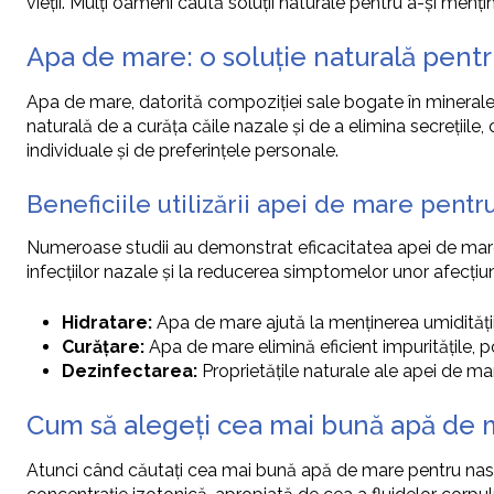
vieții. Mulți oameni caută soluții naturale pentru a-și menț
Apa de mare: o soluție naturală pentr
Apa de mare, datorită compoziției sale bogate în minerale 
naturală de a curăța căile nazale și de a elimina secreții
individuale și de preferințele personale.
Beneficiile utilizării apei de mare pentr
Numeroase studii au demonstrat eficacitatea apei de mare 
infecțiilor nazale și la reducerea simptomelor unor afecțiuni
Hidratare:
Apa de mare ajută la menținerea umidității 
Curățare:
Apa de mare elimină eficient impuritățile, pol
Dezinfectarea:
Proprietățile naturale ale apei de ma
Cum să alegeți cea mai bună apă de 
Atunci când căutați cea mai bună apă de mare pentru nas, es