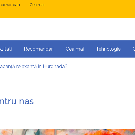
comandari
Cea mai
zitati
Recomandari
Cea mai
Tehnologie
vacanță relaxantă în Hurghada?
 București: ce presupune tratamentul chirurgical
ress și Mastodon: cum gestionezi mai multe site-uri
anibalizarea cuvintelor cheie între articole SEO
 o serie lungă de bilete pierdute la pariuri sportive
ntru nas
te necesară operația?