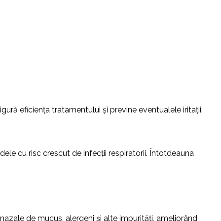
ră eficiența tratamentului și previne eventualele iritații.
le cu risc crescut de infecții respiratorii. Întotdeauna
nazale de mucus, alergeni și alte impurități, ameliorând