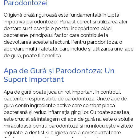
Parodontozei
O igienă orală riguroasă este fundamentală în lupta
împotriva parodontozei. Periajul corect și utilizarea aței
dentare sunt esențiale pentru îndepărtarea plăcii
bacteriene, principalul factor care contribuie la
dezvoltarea acestei afecțiuni. Pentru parodontoza, o
abordare multi-fațetată, care include și utilizarea unei ape
de gură, poate fi benefică.
Apa de Gură și Parodontoza: Un
Suport Important
Apa de gură poate juca un rol important în controlul
bacteriilor responsabile de parodontoză. Unele ape de
gură conțin ingrediente active care combat placa
bacteriană și reduc inflamația gingiilor. Cu toate acestea,
este crucial să înțelegem că apa de gură nu este o soluție
miraculoasă pentru parodontoză și nu înlocuiește vizitele
regulate la dentist și o igienă orală corespunzătoare.