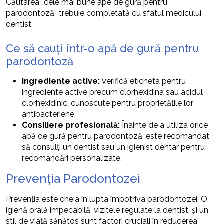
Căutarea „cele mai bune ape de gură pentru
parodontoză” trebuie completată cu sfatul medicului
dentist.
Ce să cauți într-o apă de gură pentru
parodontoză
Ingrediente active:
Verifică eticheta pentru
ingrediente active precum clorhexidina sau acidul
clorhexidinic, cunoscute pentru proprietățile lor
antibacteriene.
Consiliere profesională:
Înainte de a utiliza orice
apă de gură pentru parodontoză, este recomandat
să consulți un dentist sau un igienist dentar pentru
recomandări personalizate.
Prevenția Parodontozei
Prevenția este cheia în lupta împotriva parodontozei. O
igienă orală impecabilă, vizitele regulate la dentist, și un
stil de viață sănătos sunt factori cruciali în reducerea