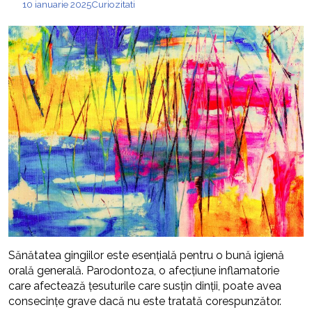
10 ianuarie 2025
Curiozitati
Sănătatea gingiilor este esențială pentru o bună igienă
orală generală. Parodontoza, o afecțiune inflamatorie
care afectează țesuturile care susțin dinții, poate avea
consecințe grave dacă nu este tratată corespunzător.