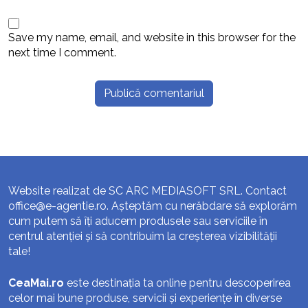
Save my name, email, and website in this browser for the
next time I comment.
Website realizat de SC ARC MEDIASOFT SRL. Contact
office@e-agentie.ro
. Așteptăm cu nerăbdare să explorăm
cum putem să îți aducem produsele sau serviciile în
centrul atenției și să contribuim la creșterea vizibilității
tale!
CeaMai.ro
este destinația ta online pentru descoperirea
celor mai bune produse, servicii și experiențe în diverse