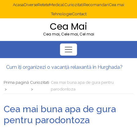
Acasa
Diverse
Retete
Medical
Curiozitati
Recomandari
Cea mai
Tehnologie
Contact
Cea Mai
Cea mai, Cele mai, Cel mai
Cum îți organizezi o vacanță relaxantă în Hurghada?
Operație cancer colon București: ce presupune tratamentul chirurgical
Multisite WordPress și Mastodon: cum gestionezi mai multe site-uri
Prima pagină
Curiozitati
Cea mai buna apa de gura pentru
2025: cum eviți canibalizarea cuvintelor cheie între articole SEO
parodontoza
Cum îți revii după o serie lungă de bilete pierdute la pariuri sportive
Diverticulita: când este necesară operația?
Cea mai buna apa de gura
pentru parodontoza