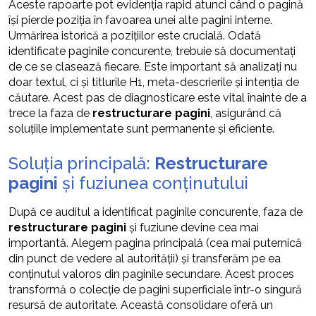
Aceste rapoarte pot evidenția rapid atunci când o pagină
își pierde poziția în favoarea unei alte pagini interne.
Urmărirea istorică a pozițiilor este crucială. Odată
identificate paginile concurente, trebuie să documentați
de ce se clasează fiecare. Este important să analizați nu
doar textul, ci și titlurile H1, meta-descrierile și intenția de
căutare. Acest pas de diagnosticare este vital înainte de a
trece la faza de
restructurare pagini
, asigurând că
soluțiile implementate sunt permanente și eficiente.
Soluția principală:
Restructurare
pagini
și fuziunea conținutului
După ce auditul a identificat paginile concurente, faza de
restructurare pagini
și fuziune devine cea mai
importantă. Alegem pagina principală (cea mai puternică
din punct de vedere al autorității) și transferăm pe ea
conținutul valoros din paginile secundare. Acest proces
transformă o colecție de pagini superficiale într-o singură
resursă de autoritate. Această consolidare oferă un