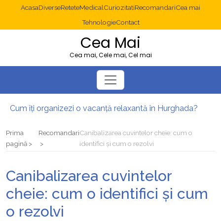
Acasa
Diverse
Retete
Medical
Curiozitati
Recomandari
Cea mai
Tehnologie
Contact
Cea Mai
Cea mai, Cele mai, Cel mai
Cum îți organizezi o vacanță relaxantă în Hurghada?
Operație cancer colon București: ce presupune tratamentul chirurgical
Multisite WordPress și Mastodon: cum gestionezi mai multe site-uri
Prima
Recomandari
Canibalizarea cuvintelor cheie: cum o
2025: cum eviți canibalizarea cuvintelor cheie între articole SEO
pagină
identifici și cum o rezolvi
Cum îți revii după o serie lungă de bilete pierdute la pariuri sportive
Diverticulita: când este necesară operația?
Canibalizarea cuvintelor
cheie: cum o identifici și cum
o rezolvi