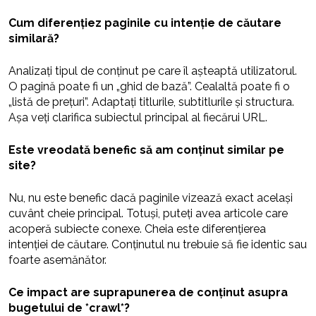
Cum diferențiez paginile cu intenție de căutare
similară?
Analizați tipul de conținut pe care îl așteaptă utilizatorul.
O pagină poate fi un „ghid de bază”. Cealaltă poate fi o
„listă de prețuri”. Adaptați titlurile, subtitlurile și structura.
Așa veți clarifica subiectul principal al fiecărui URL.
Este vreodată benefic să am conținut similar pe
site?
Nu, nu este benefic dacă paginile vizează exact același
cuvânt cheie principal. Totuși, puteți avea articole care
acoperă subiecte conexe. Cheia este diferențierea
intenției de căutare. Conținutul nu trebuie să fie identic sau
foarte asemănător.
Ce impact are suprapunerea de conținut asupra
bugetului de *crawl*?