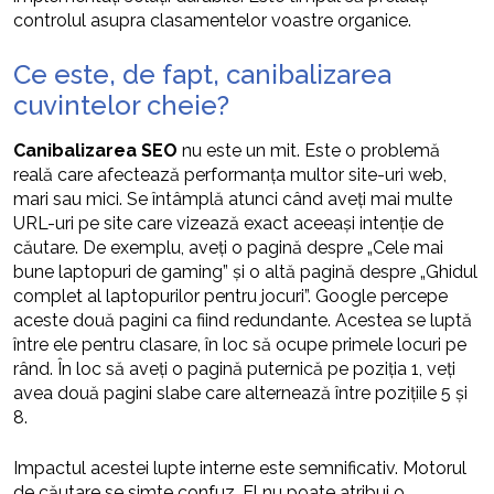
controlul asupra clasamentelor voastre organice.
Ce este, de fapt, canibalizarea
cuvintelor cheie?
Canibalizarea SEO
nu este un mit. Este o problemă
reală care afectează performanța multor site-uri web,
mari sau mici. Se întâmplă atunci când aveți mai multe
URL-uri pe site care vizează exact aceeași intenție de
căutare. De exemplu, aveți o pagină despre „Cele mai
bune laptopuri de gaming” și o altă pagină despre „Ghidul
complet al laptopurilor pentru jocuri”. Google percepe
aceste două pagini ca fiind redundante. Acestea se luptă
între ele pentru clasare, în loc să ocupe primele locuri pe
rând. În loc să aveți o pagină puternică pe poziția 1, veți
avea două pagini slabe care alternează între pozițiile 5 și
8.
Impactul acestei lupte interne este semnificativ. Motorul
de căutare se simte confuz. El nu poate atribui o