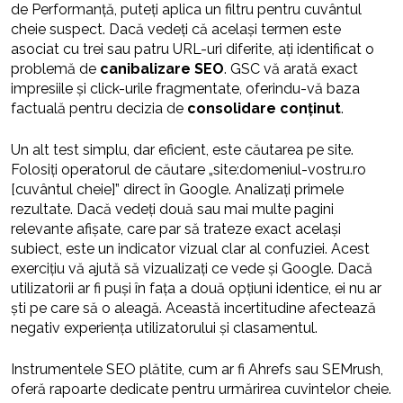
de Performanță, puteți aplica un filtru pentru cuvântul
cheie suspect. Dacă vedeți că același termen este
asociat cu trei sau patru URL-uri diferite, ați identificat o
problemă de
canibalizare SEO
. GSC vă arată exact
impresiile și click-urile fragmentate, oferindu-vă baza
factuală pentru decizia de
consolidare conținut
.
Un alt test simplu, dar eficient, este căutarea pe site.
Folosiți operatorul de căutare „site:domeniul-vostru.ro
[cuvântul cheie]” direct în Google. Analizați primele
rezultate. Dacă vedeți două sau mai multe pagini
relevante afișate, care par să trateze exact același
subiect, este un indicator vizual clar al confuziei. Acest
exercițiu vă ajută să vizualizați ce vede și Google. Dacă
utilizatorii ar fi puși în fața a două opțiuni identice, ei nu ar
ști pe care să o aleagă. Această incertitudine afectează
negativ experiența utilizatorului și clasamentul.
Instrumentele SEO plătite, cum ar fi Ahrefs sau SEMrush,
oferă rapoarte dedicate pentru urmărirea cuvintelor cheie.