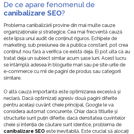
De ce apare fenomenul de
canibalizare SEO
?
Problema canibalizării provine din mai multe cauze
organizaționale și strategice. Cea mai frecventă cauză
este lipsa unui audit de conținut riguros. Echipele de
marketing, sub presiunea de a publica constant, pot crea
conținut nou fără a verifica ce există deja. Ei pot uita că au
tratat deja un subiect similar acum șase luni. Acest lucru
se întâmplă adesea în blogurile mari sau pe site-urile de
e-commerce cu mii de pagini de produs sau categorii
similare.
O altă cauză importantă este optimizarea excesivă și
neclară. Dacă optimizați agresiv două pagini diferite
pentru același cuvânt cheie principal, Google le va
considera automat concurente. Chiar dacă titlurile și
structurile sunt puțin diferite, dacă densitatea cuvintelor
cheie și intenția de căutare sunt identice, problema de
canibalizare SEO
este inevitabilă. Este crucial să alocați