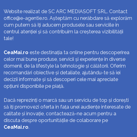
Website realizat de SC ARC MEDIASOFT SRL. Contact
office@e-agentie.ro
. Așteptăm cu nerăbdare să explorăm
cum putem să îți aducem produsele sau serviciile în
centrul atenției și să contribuim la creșterea vizibilității
tale!
CeaMai.ro
este destinația ta online pentru descoperirea
celor mai bune produse, servicii și experiențe în diverse
domenii, de la lifestyle la tehnologie și călătorii. Oferim
recomandări obiective și detaliate, ajutându-te să iei
decizii informate și să descoperi cele mai apreciate
opțiuni disponibile pe piață.
Dacă reprezinți o marcă sau un serviciu de top și dorești
să îți promovezi oferta în fața unei audiențe interesate de
calitate și inovație, contactează-ne acum pentru a
discuta despre oportunitățile de colaborare pe
CeaMai.ro
.