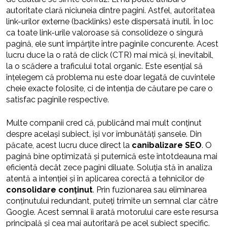
autoritate clară niciuneia dintre pagini. Astfel, autoritatea
link-urilor externe (backlinks) este dispersată inutil. În loc
ca toate link-urile valoroase să consolideze o singură
pagină, ele sunt împărțite între paginile concurente. Acest
lucru duce la o rată de click (CTR) mai mică și, inevitabil,
la o scădere a traficului total organic. Este esențial să
înțelegem că problema nu este doar legată de cuvintele
cheie exacte folosite, ci de intenția de căutare pe care o
satisfac paginile respective.
Multe companii cred că, publicând mai mult conținut
despre același subiect, își vor îmbunătăți șansele. Din
păcate, acest lucru duce direct la
canibalizare SEO
. O
pagină bine optimizată și puternică este întotdeauna mai
eficientă decât zece pagini diluate. Soluția stă în analiza
atentă a intenției și în aplicarea corectă a tehnicilor de
consolidare conținut
. Prin fuzionarea sau eliminarea
conținutului redundant, puteți trimite un semnal clar către
Google. Acest semnal îi arată motorului care este resursa
principală și cea mai autoritară pe acel subiect specific.