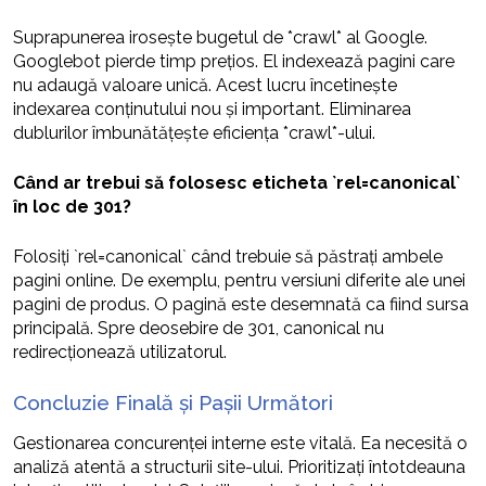
Suprapunerea irosește bugetul de *crawl* al Google.
Googlebot pierde timp prețios. El indexează pagini care
nu adaugă valoare unică. Acest lucru încetinește
indexarea conținutului nou și important. Eliminarea
dublurilor îmbunătățește eficiența *crawl*-ului.
Când ar trebui să folosesc eticheta `rel=canonical`
în loc de 301?
Folosiți `rel=canonical` când trebuie să păstrați ambele
pagini online. De exemplu, pentru versiuni diferite ale unei
pagini de produs. O pagină este desemnată ca fiind sursa
principală. Spre deosebire de 301, canonical nu
redirecționează utilizatorul.
Concluzie Finală și Pașii Următori
Gestionarea concurenței interne este vitală. Ea necesită o
analiză atentă a structurii site-ului. Prioritizați întotdeauna