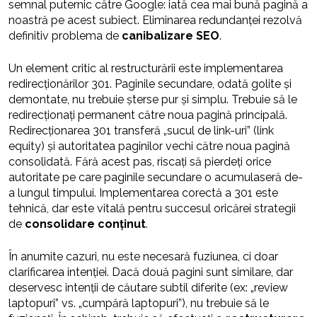
semnal puternic către Google: iată cea mai bună pagină a
noastră pe acest subiect. Eliminarea redundanței rezolvă
definitiv problema de
canibalizare SEO
.
Un element critic al restructurării este implementarea
redirecționărilor 301. Paginile secundare, odată golite și
demontate, nu trebuie șterse pur și simplu. Trebuie să le
redirecționați permanent către noua pagină principală.
Redirecționarea 301 transferă „sucul de link-uri” (link
equity) și autoritatea paginilor vechi către noua pagină
consolidată. Fără acest pas, riscați să pierdeți orice
autoritate pe care paginile secundare o acumulaseră de-
a lungul timpului. Implementarea corectă a 301 este
tehnică, dar este vitală pentru succesul oricărei strategii
de
consolidare conținut
.
În anumite cazuri, nu este necesară fuziunea, ci doar
clarificarea intenției. Dacă două pagini sunt similare, dar
deservesc intenții de căutare subtil diferite (ex: „review
laptopuri” vs. „cumpără laptopuri”), nu trebuie să le