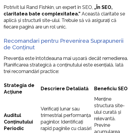
Potrivit lui Rand Fishkin, un expert în SEO,
„În SEO,
claritatea bate complexitatea.”
Această claritate se
aplică și structurii site-ului. Trebuie să vă asigurați că
fiecare pagină are un rol unic.
Recomandari pentru Prevenirea Suprapunerii
de Conținut
Prevenția este întotdeauna mai ușoară decât remedierea.
Planificarea strategică a conținutului este esențială. Iată
trei recomandări practice:
Strategia de
Descriere Detaliată
Beneficiu SEO
Acțiune
Menține
structura site-
Verificați lunar sau
ului curată și
Auditul
trimestrial performanța
relevantă.
Conținutului
paginilor. Identificați
Previne
Periodic
rapid paginile cu clasări
acumularea