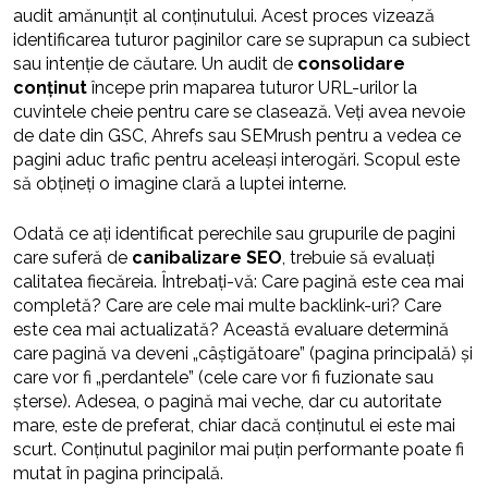
audit amănunțit al conținutului. Acest proces vizează
identificarea tuturor paginilor care se suprapun ca subiect
sau intenție de căutare. Un audit de
consolidare
conținut
începe prin maparea tuturor URL-urilor la
cuvintele cheie pentru care se clasează. Veți avea nevoie
de date din GSC, Ahrefs sau SEMrush pentru a vedea ce
pagini aduc trafic pentru aceleași interogări. Scopul este
să obțineți o imagine clară a luptei interne.
Odată ce ați identificat perechile sau grupurile de pagini
care suferă de
canibalizare SEO
, trebuie să evaluați
calitatea fiecăreia. Întrebați-vă: Care pagină este cea mai
completă? Care are cele mai multe backlink-uri? Care
este cea mai actualizată? Această evaluare determină
care pagină va deveni „câștigătoare” (pagina principală) și
care vor fi „perdantele” (cele care vor fi fuzionate sau
șterse). Adesea, o pagină mai veche, dar cu autoritate
mare, este de preferat, chiar dacă conținutul ei este mai
scurt. Conținutul paginilor mai puțin performante poate fi
mutat în pagina principală.