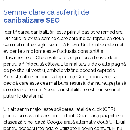
Semne clare că suferiți de
canibalizare SEO
Identificarea canibalizării este primul pas spre remediere.
Din fericire, există semne clare care indică faptul că două
sau mai multe pagini se luptă intern. Unul dintre cele mai
evidente simptome este fluctuația constantă a
clasamentelor. Observați că o pagină urcă brusc, doar
pentru a fi înlocuită câteva zile mai târziu de o altă pagină
de pe site-ul vostru, ambele vizând aceeași expresie.
Această alternare indică faptul că Google încearcă să
decidă care este cea mai bună resursă, dar nu reușește să
ia o decizie fermă. Această instabilitate este un semnal
puternic de alarmă.
Un alt semn major este scăderea ratei de click (CTR)
pentru un cuvânt cheie important. Chiar dacă paginile se
clasează bine, dacă Google arată alternativ două URL-uri
pentru aceeași interogare, utilizatorii devin confuzi. Ei nu