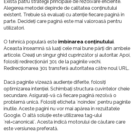
Există patru strategii principale de rezolvare eficiente.
Alegerea metodei depinde de calitatea conținutului
existent. Trebuie să evaluați cu atenție fiecare pagină în
parte. Decideți care pagină este mai valoroasă pentru
utilizatori.
O tehnică populară este
îmbinarea conținutului
.
Aceasta înseamnă să luați cele mai bune părți din ambele
articole. Creați un singur ghid cuprinzător și autoritar. Apoi,
folosiți redirecționări 301 de la paginile vechi.
Redirecționarea 301 transferă autoritatea către noul URL.
Dacă paginile vizează audiențe diferite, folosiți
optimizarea intenției. Schimbați structura cuvintelor cheie
secundare. Asigurați-vă că fiecare pagină rezolvă o
problemă unică. Folosiți eticheta `noindex` pentru paginile
inutile. Aceste pagini nu vor mai apărea în rezultatele
Google. O altă soluție este utilizarea tag-ului
`rel=canonical`. Acesta indică motorului de căutare care
este versiunea preferată.