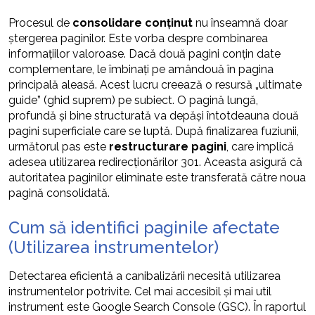
Procesul de
consolidare conținut
nu înseamnă doar
ștergerea paginilor. Este vorba despre combinarea
informațiilor valoroase. Dacă două pagini conțin date
complementare, le îmbinați pe amândouă în pagina
principală aleasă. Acest lucru creează o resursă „ultimate
guide” (ghid suprem) pe subiect. O pagină lungă,
profundă și bine structurată va depăși întotdeauna două
pagini superficiale care se luptă. După finalizarea fuziunii,
următorul pas este
restructurare pagini
, care implică
adesea utilizarea redirecționărilor 301. Aceasta asigură că
autoritatea paginilor eliminate este transferată către noua
pagină consolidată.
Cum să identifici paginile afectate
(Utilizarea instrumentelor)
Detectarea eficientă a canibalizării necesită utilizarea
instrumentelor potrivite. Cel mai accesibil și mai util
instrument este Google Search Console (GSC). În raportul