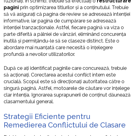
fuzionați. În schimb, trebuie să efectuați o
restructurare
pagini
prin optimizarea titlurilor și a conținutului. Trebuie
să vă asigurați că pagina de review se adresează intenției
informative, iar pagina de cumpărare se adresează
intenției tranzacționale. Astfel, fiecare pagină va viza o
parte diferită a pâlniei de vânzări, eliminând concurența
inutilă și permițându-le să se claseze distinct. Este o
abordare mai nuanțată care necesită o înțelegere
profundă a nevoilor utilizatorilor.
După ce ați identificat paginile care concurează, trebuie
să acționați. Corectarea acestui conflict intern este
crucială. Scopul este să direcționați autoritatea către o
singură pagină. Astfel, motoarele de căutare vor înțelege
clar intenția. Ignorarea suprapunerii de conținut dăunează
clasamentului general.
Strategii Eficiente pentru
Remedierea Conflictului de Clasare