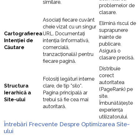
similare.
problemelor de
clasare.
Asociați fiecare cuvânt
Elimină riscul de
cheie vizat cu un singur
suprapunere
Cartografierea
URL. Documentați
înainte de
Intenției de
intenția (informativă,
publicare.
Căutare
comercială,
Asigură o
tranzacțională) pentru
clasare precisă.
fiecare pagină.
Distribuie
corect
Folosiți legături interne
autoritatea
Structura
clare, de tip *silo*.
(PageRank) pe
Ierarhică a
Pagina principală ar
site.
Site-ului
trebui să fie cea mai
Îmbunătățește
autoritară.
experiența
utilizatorului.
Întrebări Frecvente Despre Optimizarea Site-
ului