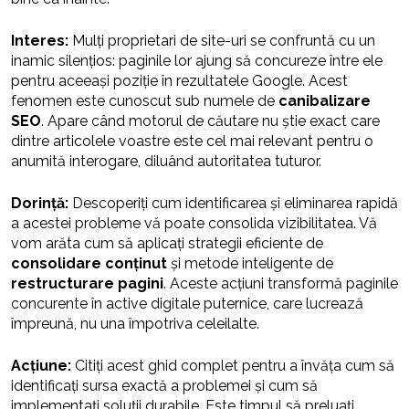
Interes:
Mulți proprietari de site-uri se confruntă cu un
inamic silențios: paginile lor ajung să concureze între ele
pentru aceeași poziție în rezultatele Google. Acest
fenomen este cunoscut sub numele de
canibalizare
SEO
. Apare când motorul de căutare nu știe exact care
dintre articolele voastre este cel mai relevant pentru o
anumită interogare, diluând autoritatea tuturor.
Dorință:
Descoperiți cum identificarea și eliminarea rapidă
a acestei probleme vă poate consolida vizibilitatea. Vă
vom arăta cum să aplicați strategii eficiente de
consolidare conținut
și metode inteligente de
restructurare pagini
. Aceste acțiuni transformă paginile
concurente în active digitale puternice, care lucrează
împreună, nu una împotriva celeilalte.
Acțiune:
Citiți acest ghid complet pentru a învăța cum să
identificați sursa exactă a problemei și cum să
implementați soluții durabile. Este timpul să preluați