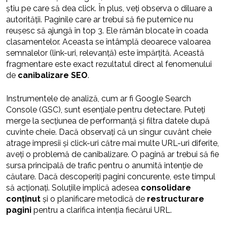
știu pe care să dea click. În plus, veți observa o diluare a
autorității. Paginile care ar trebui să fie puternice nu
reușesc să ajungă în top 3. Ele rămân blocate în coada
clasamentelor. Aceasta se întâmplă deoarece valoarea
semnalelor (link-uri, relevanță) este împărțită. Această
fragmentare este exact rezultatul direct al fenomenului
de
canibalizare SEO
.
Instrumentele de analiză, cum ar fi Google Search
Console (GSC), sunt esențiale pentru detectare. Puteți
merge la secțiunea de performanță și filtra datele după
cuvinte cheie. Dacă observați că un singur cuvânt cheie
atrage impresii și click-uri către mai multe URL-uri diferite,
aveți o problemă de canibalizare. O pagină ar trebui să fie
sursa principală de trafic pentru o anumită intenție de
căutare. Dacă descoperiți pagini concurente, este timpul
să acționați. Soluțiile implică adesea
consolidare
conținut
și o planificare metodică de
restructurare
pagini
pentru a clarifica intenția fiecărui URL.