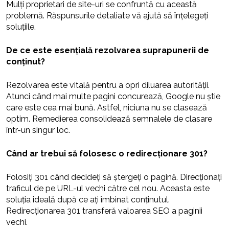
Mulți proprietari de site-uri se confruntă cu această
problemă. Răspunsurile detaliate vă ajută să înțelegeți
soluțiile.
De ce este esențială rezolvarea suprapunerii de
conținut?
Rezolvarea este vitală pentru a opri diluarea autorității.
Atunci când mai multe pagini concurează, Google nu știe
care este cea mai bună. Astfel, niciuna nu se clasează
optim. Remedierea consolidează semnalele de clasare
într-un singur loc.
Când ar trebui să folosesc o redirecționare 301?
Folosiți 301 când decideți să ștergeți o pagină. Direcționați
traficul de pe URL-ul vechi către cel nou. Aceasta este
soluția ideală după ce ați îmbinat conținutul.
Redirecționarea 301 transferă valoarea SEO a paginii
vechi.