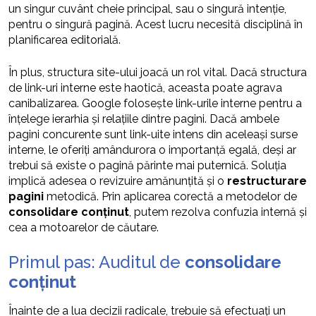
un singur cuvânt cheie principal, sau o singură intenție,
pentru o singură pagină. Acest lucru necesită disciplină în
planificarea editorială.
În plus, structura site-ului joacă un rol vital. Dacă structura
de link-uri interne este haotică, aceasta poate agrava
canibalizarea. Google folosește link-urile interne pentru a
înțelege ierarhia și relațiile dintre pagini. Dacă ambele
pagini concurente sunt link-uite intens din aceleași surse
interne, le oferiți amândurora o importanță egală, deși ar
trebui să existe o pagină părinte mai puternică. Soluția
implică adesea o revizuire amănunțită și o
restructurare
pagini
metodică. Prin aplicarea corectă a metodelor de
consolidare conținut
, putem rezolva confuzia internă și
cea a motoarelor de căutare.
Primul pas: Auditul de
consolidare
conținut
Înainte de a lua decizii radicale, trebuie să efectuați un