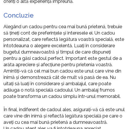
oferiți o altă experiență împreună.
Concluzie
Alegând un cadou pentru cea mai bună prietenă, trebuie
să țineți cont de preferințele și interesele ei. Un cadou
personalizat, care reflectă legătura voastră specială, este
întotdeauna o alegere excelentă. Luați în considerare
bugetul dumneavoastră și timpul de care dispuneți
pentru a găsi cadoul perfect. Important este gestul de a
arăta apreciere și afecțiune pentru prietenia voastră.
Amintiți-vă că cel mai bun cadou este unul care vine din
inimă și demonstrează cât de mult vă pasă de ea. Nu
uitați să luați în considerare și ambalajul, care poate
adăuga o notă specială cadoului. Un ambalaj frumos
poate transforma un cadou simplu într-unul memorabil.
În final, indiferent de cadoul ales, asigurați-vă că este unul
care vine din inimă și reflectă legătura specială pe care o
aveți cu cea mai bună prietenă a dumneavoastră.
Un cadou atent ales va fi întotdeauna apreciat.