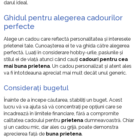
darul ideal.
Ghidul pentru alegerea cadourilor
perfecte
Alege un cadou care reflectă personalitatea și interesele
prietenei tale. Cunoașterea ei te va ghida către alegerea
perfectă. Luați în considerare hobby-urile, pasiunile și
stilul ei de viață atunci când cauți
cadouri pentru cea
mai buna prietena
. Un cadou personalizat și atent ales
va fi întotdeauna apreciat mai mult decât unul generic.
Considerați bugetul
Înainte de a începe căutarea, stabiliți un buget. Acest
lucru vă va ajuta să vă concentrați pe opțiuni care se
încadrează în limitele financiare, fără a compromite
calitatea cadoului pentru
prietena
dumneavoastră. Chiar
și un cadou mic, dar ales cu grijă, poate demonstra
aprecierea față de
buna prietena
.