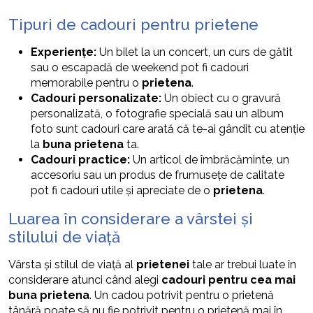
Tipuri de cadouri pentru prietene
Experiențe:
Un bilet la un concert, un curs de gătit
sau o escapadă de weekend pot fi cadouri
memorabile pentru o
prietena
.
Cadouri personalizate:
Un obiect cu o gravură
personalizată, o fotografie specială sau un album
foto sunt cadouri care arată că te-ai gândit cu atenție
la
buna prietena
ta.
Cadouri practice:
Un articol de îmbrăcăminte, un
accesoriu sau un produs de frumusețe de calitate
pot fi cadouri utile și apreciate de o
prietena
.
Luarea în considerare a vârstei și
stilului de viață
Vârsta și stilul de viață al
prietenei
tale ar trebui luate în
considerare atunci când alegi
cadouri pentru cea mai
buna prietena
. Un cadou potrivit pentru o prietenă
tânără poate să nu fie potrivit pentru o prietenă mai în