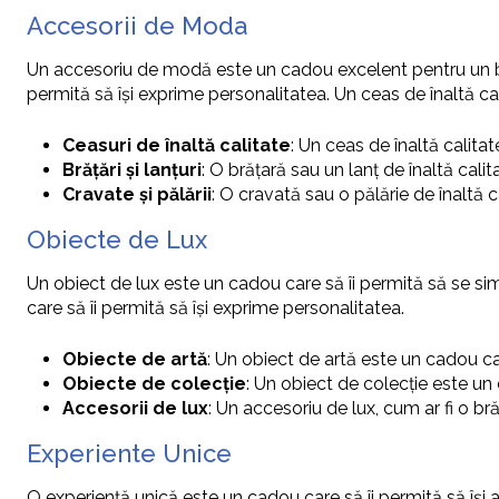
Accesorii de Moda
Un accesoriu de modă este un cadou excelent pentru un bărbat 
permită să își exprime personalitatea. Un ceas de înaltă calit
Ceasuri de înaltă calitate
: Un ceas de înaltă calitat
Brățări și lanțuri
: O brățară sau un lanț de înaltă calit
Cravate și pălării
: O cravată sau o pălărie de înaltă ca
Obiecte de Lux
Un obiect de lux este un cadou care să îi permită să se simtă
care să îi permită să își exprime personalitatea.
Obiecte de artă
: Un obiect de artă este un cadou care
Obiecte de colecție
: Un obiect de colecție este un c
Accesorii de lux
: Un accesoriu de lux, cum ar fi o bră
Experiente Unice
O experiență unică este un cadou care să îi permită să își a