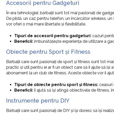
Accesorii pentru Gadgeturi
În era tehnologiei, bărbații sunt tot mai pasionați de gadget
De pildă, un caz pentru telefon, un încărcător wireless, un
vor oferi o mai mare libertate și flexibilitate.
Tipuri de accesorii pentru gadgeturi:
cazuri pentr
Beneficii:
îmbunătățește experiența de utilizare a gadgetu
Obiecte pentru Sport și Fitness
Bărbații care sunt pasionați de sport și fitness sunt tot ma
practic și util pentru ei ar fi un obiect care să îi ajute să î
abonament la un club de fitness. Aceste obiecte vor îi ajut
Tipuri de obiecte pentru sport și fitness:
ceasuri 
Beneficii:
îi ajută să își atingă obiectivele de fitness,
Instrumente pentru DIY
Bărbații care sunt pasionați de DIY și își doresc să își real