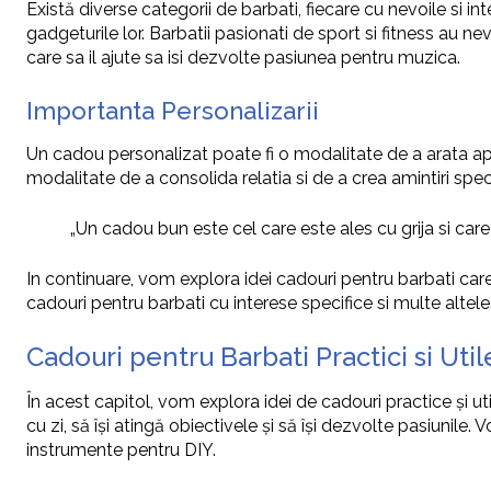
Există diverse categorii de barbati, fiecare cu nevoile si in
gadgeturile lor. Barbatii pasionati de sport si fitness au ne
care sa il ajute sa isi dezvolte pasiunea pentru muzica.
Importanta Personalizarii
Un cadou personalizat poate fi o modalitate de a arata apre
modalitate de a consolida relatia si de a crea amintiri spec
„Un cadou bun este cel care este ales cu grija si care 
In continuare, vom explora idei cadouri pentru barbati care 
cadouri pentru barbati cu interese specifice si multe altele
Cadouri pentru Barbati Practici si Util
În acest capitol, vom explora idei de cadouri practice și ut
cu zi, să își atingă obiectivele și să își dezvolte pasiunile.
instrumente pentru DIY.