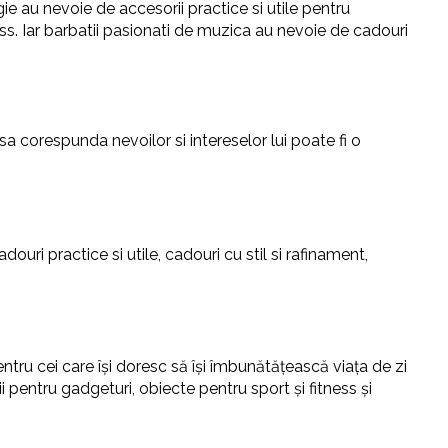
gie au nevoie de accesorii practice si utile pentru
ness. Iar barbatii pasionati de muzica au nevoie de cadouri
a corespunda nevoilor si intereselor lui poate fi o
uri practice si utile, cadouri cu stil si rafinament,
entru cei care își doresc să își îmbunătățească viața de zi
ii pentru gadgeturi, obiecte pentru sport și fitness și