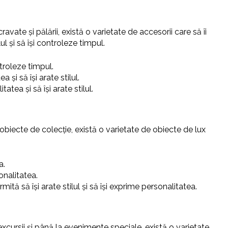
vate și pălării, există o varietate de accesorii care să îi
ul și să își controleze timpul.
ntroleze timpul.
 și să își arate stilul.
tea și să își arate stilul.
a obiecte de colecție, există o varietate de obiecte de lux
a.
onalitatea.
ită să își arate stilul și să își exprime personalitatea.
excursii și până la evenimente speciale, există o varietate