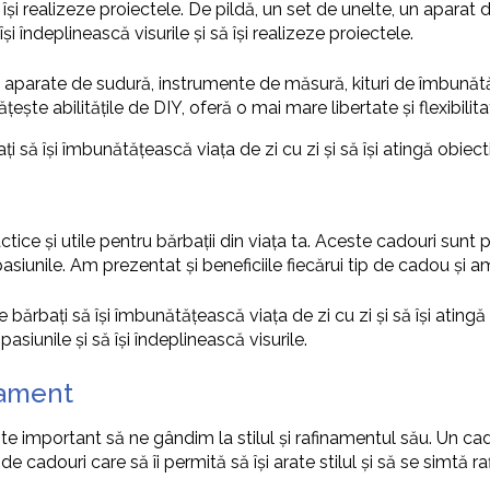
e să își realizeze proiectele. De pildă, un set de unelte, un apar
și îndeplinească visurile și să își realizeze proiectele.
, aparate de sudură, instrumente de măsură, kituri de îmbunătăți
ățește abilitățile de DIY, oferă o mai mare libertate și flexibilita
ți să își îmbunătățească viața de zi cu zi și să își atingă obiecti
ctice și utile pentru bărbații din viața ta. Aceste cadouri sunt
e pasiunile. Am prezentat și beneficiile fiecărui tip de cadou și 
 pe bărbați să își îmbunătățească viața de zi cu zi și să își ati
asiunile și să își îndeplinească visurile.
inament
 important să ne gândim la stilul și rafinamentul său. Un cado
e cadouri care să îi permită să își arate stilul și să se simtă raf