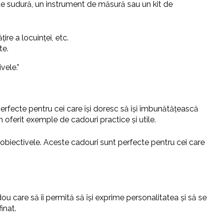
at de sudură, un instrument de măsură sau un kit de
re a locuinței, etc.
te.
vele.”
 perfecte pentru cei care își doresc să își îmbunătățească
am oferit exemple de cadouri practice și utile.
ngă obiectivele. Aceste cadouri sunt perfecte pentru cei care
u care să îi permită să își exprime personalitatea și să se
inat.