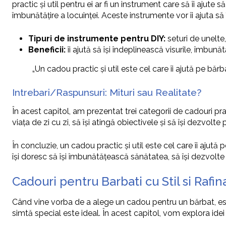
practic și util pentru ei ar fi un instrument care să îi ajut
îmbunătățire a locuinței. Aceste instrumente vor îi ajuta să î
Tipuri de instrumente pentru DIY:
seturi de unelte
Beneficii:
îi ajută să își îndeplinească visurile, îmbunăt
„Un cadou practic și util este cel care îi ajută pe bărba
Intrebari/Raspunsuri: Mituri sau Realitate?
În acest capitol, am prezentat trei categorii de cadouri pra
viața de zi cu zi, să își atingă obiectivele și să își dezvolt
În concluzie, un cadou practic și util este cel care îi ajută
își doresc să își îmbunătățească sănătatea, să își dezvolte p
Cadouri pentru Barbati cu Stil si Raf
Când vine vorba de a alege un cadou pentru un bărbat, este
simtă special este ideal. În acest capitol, vom explora idei d