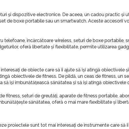
uri și dispozitive electronice. De aceea, un cadou practic și ut
 set de boxe portabile sau un smartwatch. Aceste accesorii vor 
u telefoane, încărcătoare wireless, seturi de boxe portabile, s
rilor, oferă libertate și flexibilitate, permite utilizarea gadget
i interesați de obiecte care să îi ajute să își atingă obiective
și atingă obiectivele de fitness. De pildă, un ceas de fitness, un 
a să își îmbunătățească sănătatea și să își atingă obiectivele d
de fitness, seturi de greutăți, aparate de fitness portabile, abo
 îmbunătățește sănătatea, oferă o mai mare flexibilitate și libert
izeze proiectele sunt tot mai interesați de instrumente care să î