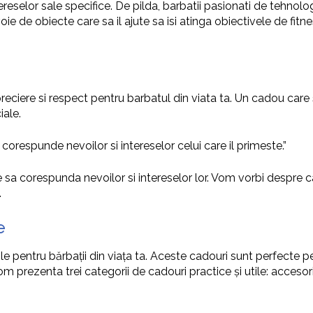
tereselor sale specifice. De pilda, barbatii pasionati de tehnolo
voie de obiecte care sa il ajute sa isi atinga obiectivele de fit
ciere si respect pentru barbatul din viata ta. Un cadou care s
iale.
corespunde nevoilor si intereselor celui care il primeste.”
sa corespunda nevoilor si intereselor lor. Vom vorbi despre cado
.
e
ile pentru bărbații din viața ta. Aceste cadouri sunt perfecte p
 Vom prezenta trei categorii de cadouri practice și utile: accesor