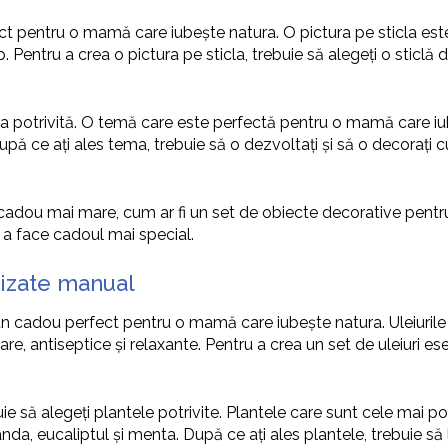
ect pentru o mamă care iubește natura. O pictura pe sticla este
Pentru a crea o pictura pe sticla, trebuie să alegeți o sticlă d
tema potrivită. O temă care este perfectă pentru o mamă care i
upă ce ați ales tema, trebuie să o dezvoltați și să o decorați c
 cadou mai mare, cum ar fi un set de obiecte decorative pentr
a face cadoul mai special.
lizate manual
 un cadou perfect pentru o mamă care iubește natura. Uleiurile 
are, antiseptice și relaxante. Pentru a crea un set de uleiuri ese
buie să alegeți plantele potrivite. Plantele care sunt cele mai po
anda, eucaliptul și menta. După ce ați ales plantele, trebuie s