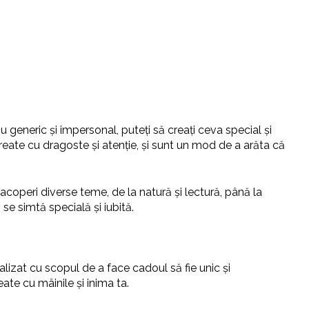
eneric și impersonal, puteți să creați ceva special și
reate cu dragoste și atenție, și sunt un mod de a arăta că
acoperi diverse teme, de la natură și lectură, până la
e simtă specială și iubită.
lizat cu scopul de a face cadoul să fie unic și
te cu mâinile și inima ta.