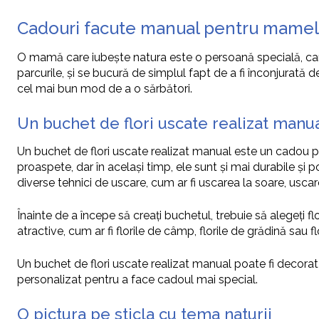
Cadouri facute manual pentru mamele
O mamă care iubește natura este o persoană specială, care a
parcurile, și se bucură de simplul fapt de a fi înconjurată
cel mai bun mod de a o sărbători.
Un buchet de flori uscate realizat manu
Un buchet de flori uscate realizat manual este un cadou pe
proaspete, dar în același timp, ele sunt și mai durabile și
diverse tehnici de uscare, cum ar fi uscarea la soare, usca
Înainte de a începe să creați buchetul, trebuie să alegeți fl
atractive, cum ar fi florile de câmp, florile de grădină sau flo
Un buchet de flori uscate realizat manual poate fi decorat
personalizat pentru a face cadoul mai special.
O pictura pe sticla cu tema naturii