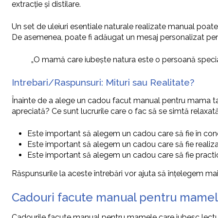
extracție și distilare.
Un set de uleiuri esentiale naturale realizate manual poate
De asemenea, poate fi adăugat un mesaj personalizat pent
„O mamă care iubește natura este o persoană specială
Intrebari/Raspunsuri: Mituri sau Realitate?
Înainte de a alege un cadou facut manual pentru mama ta, e
apreciată? Ce sunt lucrurile care o fac să se simtă relaxată ș
Este important să alegem un cadou care să fie în con
Este important să alegem un cadou care să fie realiz
Este important să alegem un cadou care să fie practic 
Răspunsurile la aceste întrebări vor ajuta să înțelegem m
Cadouri facute manual pentru mamele
Cadourile facute manual pentru mamele care iubesc lectura