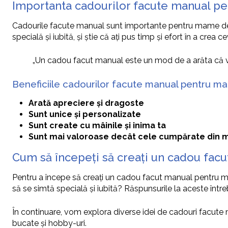
Importanta cadourilor facute manual 
Cadourile facute manual sunt importante pentru mame de
specială și iubită, și știe că ați pus timp și efort în a crea 
„Un cadou facut manual este un mod de a arăta că vă p
Beneficiile cadourilor facute manual pentru m
Arată apreciere și dragoste
Sunt unice și personalizate
Sunt create cu mâinile și inima ta
Sunt mai valoroase decât cele cumpărate din 
Cum să începeți să creați un cadou fac
Pentru a începe să creați un cadou facut manual pentru mama 
să se simtă specială și iubită? Răspunsurile la aceste între
În continuare, vom explora diverse idei de cadouri facute m
bucate și hobby-uri.