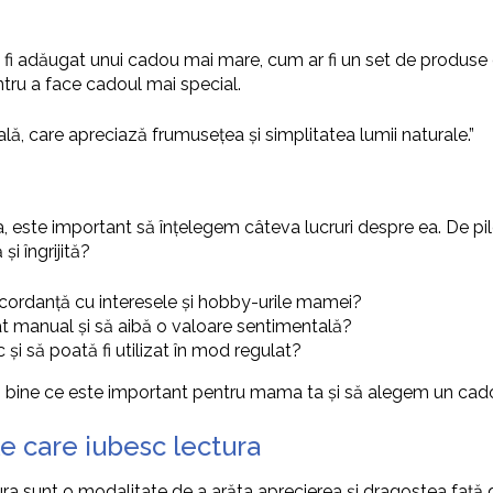
 fi adăugat unui cadou mai mare, cum ar fi un set de produse d
ru a face cadoul mai special.
, care apreciază frumusețea și simplitatea lumii naturale.”
ste important să înțelegem câteva lucruri despre ea. De pildă,
i îngrijită?
cordanță cu interesele și hobby-urile mamei?
at manual și să aibă o valoare sentimentală?
și să poată fi utilizat în mod regulat?
ai bine ce este important pentru mama ta și să alegem un cadou
 care iubesc lectura
 sunt o modalitate de a arăta aprecierea și dragostea față d