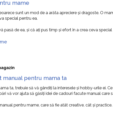
pentru mame
oarece sunt un mod de a arăta apreciere și dragoste. O ma
ceva special pentru ea.
asă de ea, și că ați pus timp și efort în a crea ceva special 
ame
magazin
ut manual pentru mama ta
ta, trebuie să vă gândiți la interesele și hobby-urile ei. Ce îi
bări vă vor ajuta să găsiți idei de cadouri facute manual care s
anual pentru mame, care să fie atât creative, cât și practice.