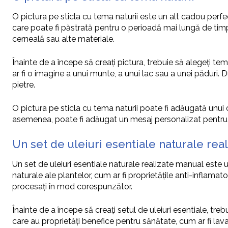
O pictura pe sticla cu tema naturii este un alt cadou perf
care poate fi păstrată pentru o perioadă mai lungă de timp. 
cerneală sau alte materiale.
Înainte de a începe să creați pictura, trebuie să alegeți 
ar fi o imagine a unui munte, a unui lac sau a unei păduri. D
pietre.
O pictura pe sticla cu tema naturii poate fi adăugată unui
asemenea, poate fi adăugat un mesaj personalizat pentru 
Un set de uleiuri esentiale naturale rea
Un set de uleiuri esentiale naturale realizate manual este
naturale ale plantelor, cum ar fi proprietățile anti-inflamato
procesați în mod corespunzător.
Înainte de a începe să creați setul de uleiuri esentiale, tre
care au proprietăți benefice pentru sănătate, cum ar fi lav