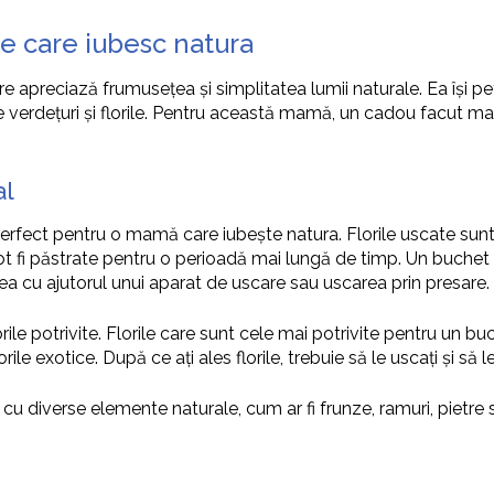
 care iubesc natura
preciază frumusețea și simplitatea lumii naturale. Ea își petrec
 de verdețuri și florile. Pentru această mamă, un cadou facut m
al
rfect pentru o mamă care iubește natura. Florile uscate sunt o
 pot fi păstrate pentru o perioadă mai lungă de timp. Un buchet 
rea cu ajutorul unui aparat de uscare sau uscarea prin presare.
orile potrivite. Florile care sunt cele mai potrivite pentru un b
rile exotice. După ce ați ales florile, trebuie să le uscați și să l
 cu diverse elemente naturale, cum ar fi frunze, ramuri, pietr