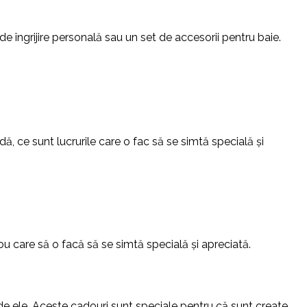
e îngrijire personală sau un set de accesorii pentru baie.
 ce sunt lucrurile care o fac să se simtă specială și
 care să o facă să se simtă specială și apreciată.
e ele. Aceste cadouri sunt speciale pentru că sunt create