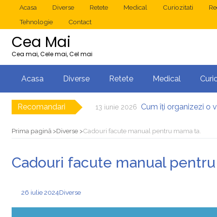
Acasa
Diverse
Retete
Medical
Curiozitati
Re
Tehnologie
Contact
Cea Mai
Cea mai, Cele mai, Cel mai
Acasa
Diverse
Retete
Medical
Curio
Recomandari
Cum îți organizezi o 
13 iunie 2026
Operație cancer colon
10 mai 2026
Multisite WordP
17 decembrie 2025
Prima pagină
Diverse
Cadouri facute manual pentru mama ta.
2025: cum eviți c
1 decembrie 2025
Cum îți revii după
15 noiembrie 2025
Cadouri facute manual pentru
Diverticulita: când es
31 iulie 2026
26 iulie 2024
Diverse