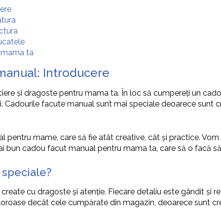
ere
atura
ctura
ucatele
u mama ta
manual: Introducere
re și dragoste pentru mama ta. În loc să cumpereți un cadou g
 ei. Cadourile facute manual sunt mai speciale deoarece sunt c
 pentru mame, care să fie atât creative, cât și practice. Vom 
mai bun cadou facut manual pentru mama ta, care să o facă să s
 speciale?
ate cu dragoste și atenție. Fiecare detaliu este gândit și rea
aloroase decât cele cumpărate din magazin, deoarece sunt crea