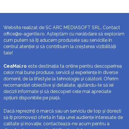
Website realizat de SC ARC MEDIASOFT SRL. Contact
office@e-agentie.ro
. Așteptăm cu nerăbdare să explorăm
cum putem să îți aducem produsele sau serviciile în
centrul atenției și să contribuim la creșterea vizibilității
tale!
CeaMai.ro
este destinația ta online pentru descoperirea
celor mai bune produse, servicii și experiențe în diverse
domenii, de la lifestyle la tehnologie și călătorii. Oferim
recomandări obiective și detaliate, ajutându-te să iei
decizii informate și să descoperi cele mai apreciate
opțiuni disponibile pe piață.
Dacă reprezinți o marcă sau un serviciu de top și dorești
să îți promovezi oferta în fața unei audiențe interesate de
calitate și inovație, contactează-ne acum pentru a