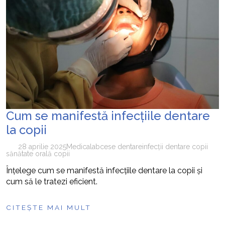
Cum se manifestă infecțiile dentare
la copii
28 aprilie 2025
Medical
abcese dentare
infecții dentare copii
sănătate orală copii
Înțelege cum se manifestă infecțiile dentare la copii și
cum să le tratezi eficient.
CITEȘTE MAI MULT