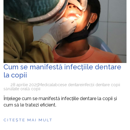
Cum se manifestă infecțiile dentare
la copii
28 aprilie 2025
Medical
abcese dentare
infecții dentare copii
sănătate orală copii
Înțelege cum se manifestă infecțiile dentare la copii și
cum să le tratezi eficient.
CITEȘTE MAI MULT