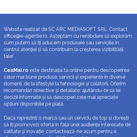
Website realizat de SC ARC MEDIASOFT SRL. Contact
office@e-agentie.ro
. Așteptăm cu nerăbdare să explorăm
cum putem să îți aducem produsele sau serviciile în
centrul atenției și să contribuim la creșterea vizibilității
tale!
CeaMai.ro
este destinația ta online pentru descoperirea
celor mai bune produse, servicii și experiențe în diverse
domenii, de la lifestyle la tehnologie și călătorii. Oferim
recomandări obiective și detaliate, ajutându-te să iei
decizii informate și să descoperi cele mai apreciate
opțiuni disponibile pe piață.
Dacă reprezinți o marcă sau un serviciu de top și dorești
să îți promovezi oferta în fața unei audiențe interesate de
calitate și inovație, contactează-ne acum pentru a