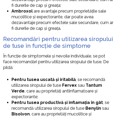
fi durerile de cap și greața;
Ambroxol
are avantaje precum proprietățile sale
mucolitice și expectorante, dar poate avea
dezavantaje precum efectele sale secundare, cum ar
fi durerile de cap și greața.
Recomandări pentru utilizarea siropului
de tuse în funcție de simptome
În funcție de simptomele și nevoile individuale, se pot
face recomandări pentru utilizarea siropului de tuse. De
pildă:
Pentru tusea uscată și iritabilă
, se recomandă
utilizarea siropului de tuse
Fervex
sau
Tantum
Verde
, care au proprietăți antiinflamatoare și
expectorante;
Pentru tusea productivă și inflamația în gât
, se
recomandă utilizarea siropului de tuse
Benylin
sau
Bisolvon
, care au proprietăți mucolitice și