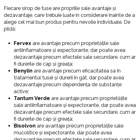
Fiecare sirop de tuse are propriile sale avantaje și
dezavantaje, care trebuie luate în considerare înainte de a
alege cel mai bun produs pentru nevoile individuale. De
pildă:
Fervex
are avantaje precum proprietățile sale
antiinflamatoare și expectorante, dar poate avea
dezavantaje precum efectele sale secundare, cum ar
fi durerile de cap și greața;
Benylin
are avantaje precum eficacitatea sa în
tratamentul tusei și durerii în gât, dar poate avea
dezavantaje precum dependența de substanțe
active;
Tantum Verde
are avantaje precum proprietățile
sale antiinflamatoare și expectorante, dar poate avea
dezavantaje precum efectele sale secundare, cum ar
fi durerile de cap și greața;
Bisolvon
are avantaje precum proprietățile sale
mucolitice și expectorante, dar poate avea
dezavantaje precum efectele sale secundare, cum ar