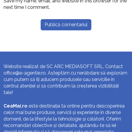
Save my name, email, and website in this browser for the
next time I comment.
Website realizat de SC ARC MEDIASOFT SRL. Contact
office@e-agentie.ro
. Așteptăm cu nerăbdare să explorăm
cum putem să îți aducem produsele sau serviciile în
centrul atenției și să contribuim la creșterea vizibilității
tale!
CeaMai.ro
este destinația ta online pentru descoperirea
celor mai bune produse, servicii și experiențe în diverse
domenii, de la lifestyle la tehnologie și călătorii. Oferim
recomandări obiective și detaliate, ajutându-te să iei
decizii informate și să descoperi cele mai apreciate