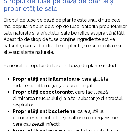
Siropul de tuse pe bază de plante și
proprietățile sale
Siropul de tuse pe bază de plante este unul dintre cele
mai populare tipuri de sirop de tuse, datorită proprietăților
sale naturale și a efectelor sale benefice asupra sănătății.
Acest tip de sirop de tuse conține ingrediente active
naturale, cum ar fi extracte de plante, uleiuri esențiale și
alte substanțe naturale.
Beneficiile siropului de tuse pe bază de plante includ:
Proprietăți antiinflamatoare
, care ajută la
reducerea inflamației și a durerii în gât;
Proprietăți expectorante
, care facilitează
eliminarea mucusului și a altor substanțe din tractul
respirator;
Proprietăți antibacteriene
, care ajută la
combaterea bacteriilor și a altor microorganisme
care cauzează infecții;
Proprietăți antivirale
, care ajută la combaterea