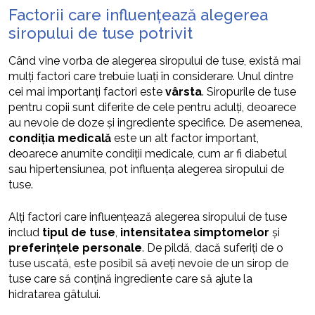
Factorii care influențează alegerea
siropului de tuse potrivit
Când vine vorba de alegerea siropului de tuse, există mai
mulți factori care trebuie luați în considerare. Unul dintre
cei mai importanți factori este
vârsta
. Siropurile de tuse
pentru copii sunt diferite de cele pentru adulți, deoarece
au nevoie de doze și ingrediente specifice. De asemenea,
condiția medicală
este un alt factor important,
deoarece anumite condiții medicale, cum ar fi diabetul
sau hipertensiunea, pot influența alegerea siropului de
tuse.
Alți factori care influențează alegerea siropului de tuse
includ
tipul de tuse
,
intensitatea simptomelor
și
preferințele personale
. De pildă, dacă suferiți de o
tuse uscată, este posibil să aveți nevoie de un sirop de
tuse care să conțină ingrediente care să ajute la
hidratarea gâtului.