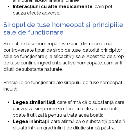
ar fi dureri abdominale și diaree;
Interacțiuni cu alte medicamente
, care pot
cauza efecte adverse.
Siropul de tuse homeopat și principiile
sale de funcționare
Siropul de tuse homeopat este unul dintre cele mai
controversate tipuri de sirop de tuse, datorită principiilor
sale de funcționare și a eficacității sale. Acest tip de sirop
de tuse conține ingrediente active homeopate, cum ar fi
diluții de substanțe naturale.
Principiile de funcționare ale siropului de tuse homeopat
includ:
Legea similarității
, care afirmă că o substanță care
cauzează simptome similare cu cele ale unei boli
poate fi utilizată pentru a trata acea boală;
Legea infinității
, care afirmă că o substanță poate fi
diluată într-un grad infinit de diluție și încă păstra