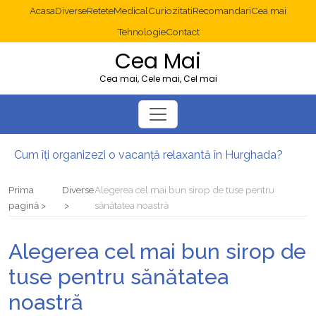
Acasa
Diverse
Retete
Medical
Curiozitati
Recomandari
Cea mai
Tehnologie
Contact
Cea Mai
Cea mai, Cele mai, Cel mai
Cum îți organizezi o vacanță relaxantă în Hurghada?
Operație cancer colon București: ce presupune tratamentul chirurgical
Multisite WordPress și Mastodon: cum gestionezi mai multe site-uri
Prima
Diverse
Alegerea cel mai bun sirop de tuse pentru
2025: cum eviți canibalizarea cuvintelor cheie între articole SEO
pagină
sănătatea noastră
Cum îți revii după o serie lungă de bilete pierdute la pariuri sportive
Diverticulita: când este necesară operația?
Alegerea cel mai bun sirop de
tuse pentru sănătatea
noastră