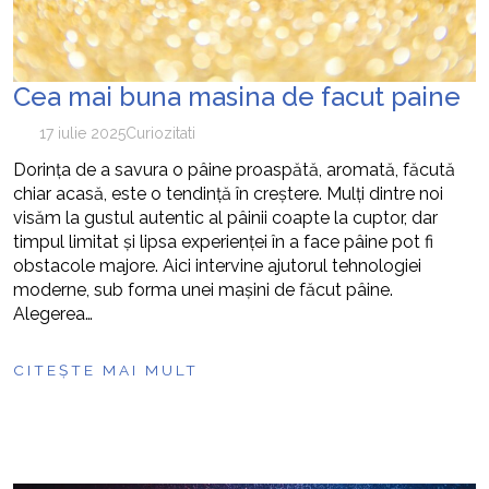
Cea mai buna masina de facut paine
17 iulie 2025
Curiozitati
Dorința de a savura o pâine proaspătă, aromată, făcută
chiar acasă, este o tendință în creștere. Mulți dintre noi
visăm la gustul autentic al pâinii coapte la cuptor, dar
timpul limitat și lipsa experienței în a face pâine pot fi
obstacole majore. Aici intervine ajutorul tehnologiei
moderne, sub forma unei mașini de făcut pâine.
Alegerea…
CITEȘTE MAI MULT