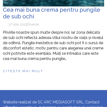
Cea mai buna crema pentru pungile
de sub ochi
17 iulie 2025
Diverse
Privirile noastre spun multe despre noi, iar zona delicată
de sub ochi reflectă adesea stilul nostru de viață și nivelul
de odihnă. Pungile inestetice de sub ochi pot fi o sursă de
disconfort estetic, motiv pentru care alegerea unei creme
ochi potrivite este esențială. Mulți se întreabă care este
cea mai buna crema pentru pungile…
CITEȘTE MAI MULT
Website realizat de SC ARC MEDIASOFT SRL. Contact