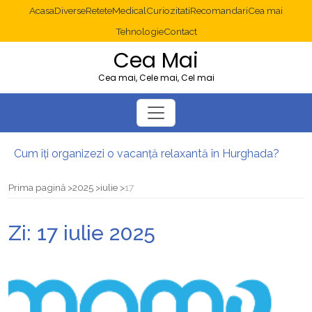
Acasa
Diverse
Retete
Medical
Curiozitati
Recomandari
Cea mai
Tehnologie
Contact
Cea Mai
Cea mai, Cele mai, Cel mai
Cum îți organizezi o vacanță relaxantă în Hurghada?
Operație cancer colon București: ce presupune tratamentul chirurgical
Multisite WordPress și Mastodon: cum gestionezi mai multe site-uri
Prima pagină
2025
iulie
17
2025: cum eviți canibalizarea cuvintelor cheie între articole SEO
Cum îți revii după o serie lungă de bilete pierdute la pariuri sportive
Zi:
17 iulie 2025
Diverticulita: când este necesară operația?