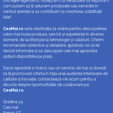
office@e-agentie.ro
. Așteptăm cu nerăbdare să explorăm
cum putem să îți aducem produsele sau serviciile în
centrul atenției și să contribuim la creșterea vizibilității
tale!
CeaMai.ro
este destinația ta online pentru descoperirea
celor mai bune produse, servicii și experiențe în diverse
domenii, de la lifestyle la tehnologie și călătorii. Oferim
recomandări obiective și detaliate, ajutându-te să iei
decizii informate și să descoperi cele mai apreciate
opțiuni disponibile pe piață.
Dacă reprezinți o marcă sau un serviciu de top și dorești
să îți promovezi oferta în fața unei audiențe interesate de
calitate și inovație, contactează-ne acum pentru a
discuta despre oportunitățile de colaborare pe
CeaMai.ro
.
Gradina 24
Cea mai
Femei AZ