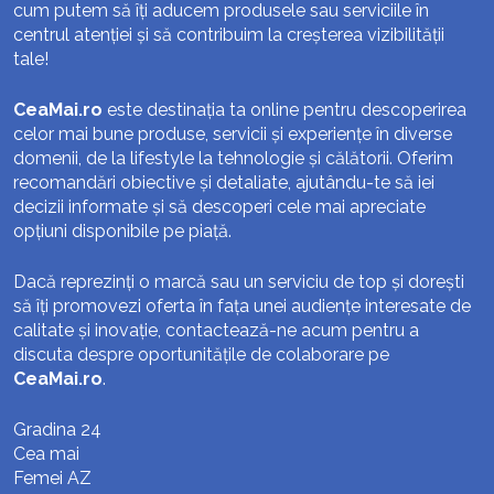
cum putem să îți aducem produsele sau serviciile în
centrul atenției și să contribuim la creșterea vizibilității
tale!
CeaMai.ro
este destinația ta online pentru descoperirea
celor mai bune produse, servicii și experiențe în diverse
domenii, de la lifestyle la tehnologie și călătorii. Oferim
recomandări obiective și detaliate, ajutându-te să iei
decizii informate și să descoperi cele mai apreciate
opțiuni disponibile pe piață.
Dacă reprezinți o marcă sau un serviciu de top și dorești
să îți promovezi oferta în fața unei audiențe interesate de
calitate și inovație, contactează-ne acum pentru a
discuta despre oportunitățile de colaborare pe
CeaMai.ro
.
Gradina 24
Cea mai
Femei AZ