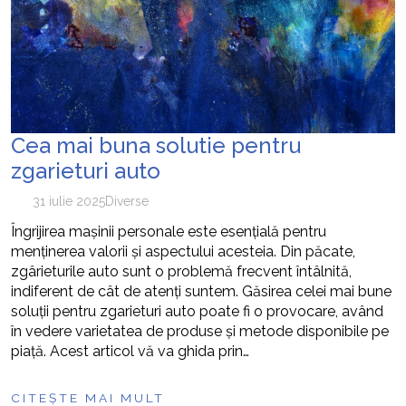
Cea mai buna solutie pentru
zgarieturi auto
31 iulie 2025
Diverse
Îngrijirea mașinii personale este esențială pentru
menținerea valorii și aspectului acesteia. Din păcate,
zgârieturile auto sunt o problemă frecvent întâlnită,
indiferent de cât de atenți suntem. Găsirea celei mai bune
soluții pentru zgarieturi auto poate fi o provocare, având
în vedere varietatea de produse și metode disponibile pe
piață. Acest articol vă va ghida prin…
CITEȘTE MAI MULT