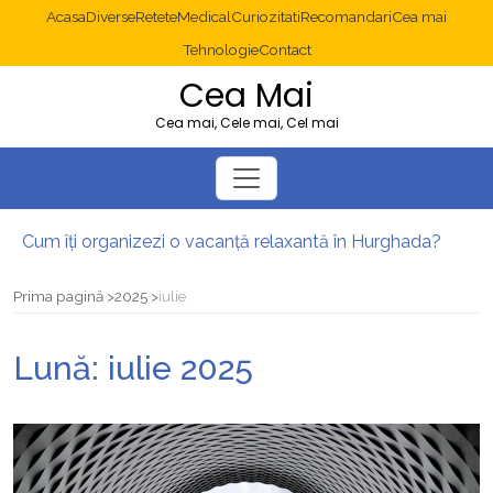
Acasa
Diverse
Retete
Medical
Curiozitati
Recomandari
Cea mai
Tehnologie
Contact
Cea Mai
Cea mai, Cele mai, Cel mai
Cum îți organizezi o vacanță relaxantă în Hurghada?
Operație cancer colon București: ce presupune tratamentul chirurgical
Multisite WordPress și Mastodon: cum gestionezi mai multe site-uri
Prima pagină
2025
iulie
2025: cum eviți canibalizarea cuvintelor cheie între articole SEO
Cum îți revii după o serie lungă de bilete pierdute la pariuri sportive
Lună:
iulie 2025
Diverticulita: când este necesară operația?