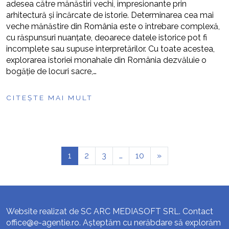
adesea către mănăstiri vechi, impresionante prin
arhitectură și încărcate de istorie. Determinarea cea mai
veche mănăstire din România este o întrebare complexă,
cu răspunsuri nuanțate, deoarece datele istorice pot fi
incomplete sau supuse interpretărilor. Cu toate acestea,
explorarea istoriei monahale din România dezvăluie o
bogăție de locuri sacre,…
CITEȘTE MAI MULT
1
2
3
…
10
»
Website realizat de SC ARC MEDIASOFT SRL. Contact
office@e-agentie.ro
. Așteptăm cu nerăbdare să explorăm