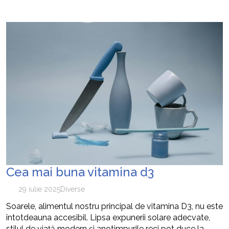
Cea mai buna vitamina d3
29 iulie 2025
Diverse
Soarele, alimentul nostru principal de vitamina D3, nu este
întotdeauna accesibil. Lipsa expunerii solare adecvate,
stilul de viață modern și anotimpurile reci pot duce la