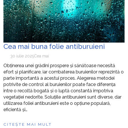
Cea mai buna folie antiburuieni
30 iulie 2025
Cea mai
Obținerea unei grădini prospere și sănătoase necesită
efort și planificare, iar combaterea buruienilor reprezintă o
parte importantă a acestui proces. Alegerea metodei
potrivite de control al buruienilor poate face diferența
între o recoltă bogată și o luptă constantă împotriva
vegetației nedorite. Soluțiile antiburuieni sunt diverse, dar
utilizarea foliei antiburuieni este o opțiune populară,
eficientă și…
CITEȘTE MAI MULT