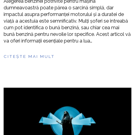
Alegerea benzinei potrivite pentru mașina
dumneavoastră poate părea o sarcină simplă, dar
impactul asupra performanței motorului și a duratei de
viață a acestuia este semnificativ. Mulți șoferi se întreabă
cum pot identifica o bună benzină, sau chiar cea mai
bună benzină pentru nevoile lor specifice. Acest articol vă
va oferi informații esențiale pentru a lua…
CITEȘTE MAI MULT