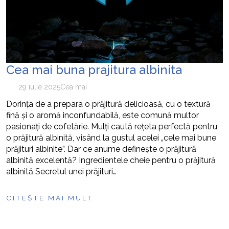
Cea mai buna prajitura albinita
29 iulie 2025
Cea mai
Dorința de a prepara o prăjitură delicioasă, cu o textură
fină și o aromă inconfundabilă, este comună multor
pasionați de cofetărie. Mulți caută rețeta perfectă pentru
o prăjitură albinită, visând la gustul acelei „cele mai bune
prăjituri albinite”. Dar ce anume definește o prăjitură
albinită excelentă? Ingredientele cheie pentru o prăjitură
albinită Secretul unei prăjituri…
CITEȘTE MAI MULT