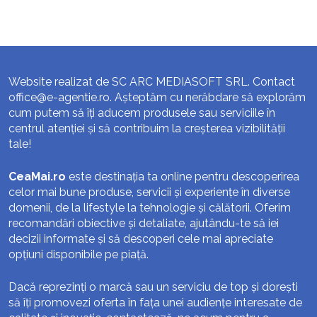
Website realizat de SC ARC MEDIASOFT SRL. Contact
office@e-agentie.ro
. Așteptăm cu nerăbdare să explorăm
cum putem să îți aducem produsele sau serviciile în
centrul atenției și să contribuim la creșterea vizibilității
tale!
CeaMai.ro
este destinația ta online pentru descoperirea
celor mai bune produse, servicii și experiențe în diverse
domenii, de la lifestyle la tehnologie și călătorii. Oferim
recomandări obiective și detaliate, ajutându-te să iei
decizii informate și să descoperi cele mai apreciate
opțiuni disponibile pe piață.
Dacă reprezinți o marcă sau un serviciu de top și dorești
să îți promovezi oferta în fața unei audiențe interesate de