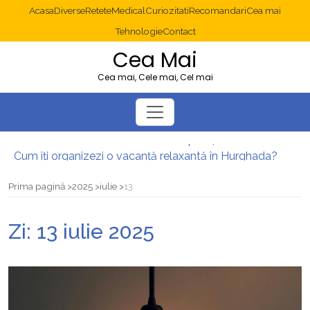
Acasa
Diverse
Retete
Medical
Curiozitati
Recomandari
Cea mai
Tehnologie
Contact
Cea Mai
Cea mai, Cele mai, Cel mai
Diverticulita: când este necesară operația?
Cum îți organizezi o vacanță relaxantă în Hurghada?
Operație cancer colon București: ce presupune tratamentul chirurgical
Multisite WordPress și Mastodon: cum gestionezi mai multe site-uri
Prima pagină
2025
iulie
13
2025: cum eviți canibalizarea cuvintelor cheie între articole SEO
Cum îți revii după o serie lungă de bilete pierdute la pariuri sportive
Zi:
13 iulie 2025
Diverticulita: când este necesară operația?