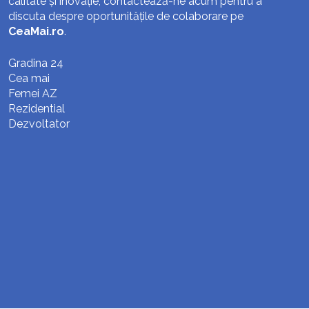
calitate și inovație, contactează-ne acum pentru a
discuta despre oportunitățile de colaborare pe
CeaMai.ro
.
Gradina 24
Cea mai
Femei AZ
Rezidential
Dezvoltator