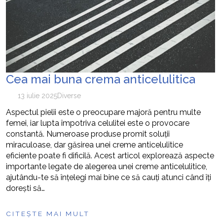
Cea mai buna crema anticelulitica
13 iulie 2025
Diverse
Aspectul pielii este o preocupare majoră pentru multe
femei, iar lupta împotriva celulitei este o provocare
constantă. Numeroase produse promit soluții
miraculoase, dar găsirea unei creme anticelulitice
eficiente poate fi dificilă. Acest articol explorează aspecte
importante legate de alegerea unei creme anticelulitice,
ajutându-te să înțelegi mai bine ce să cauți atunci când îți
dorești să…
CITEȘTE MAI MULT