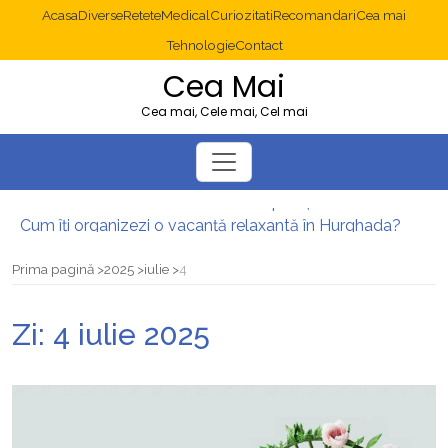
Acasa
Diverse
Retete
Medical
Curiozitati
Recomandari
Cea mai
Tehnologie
Contact
Cea Mai
Cea mai, Cele mai, Cel mai
Diverticulita: când este necesară operația?
Cum îți organizezi o vacanță relaxantă în Hurghada?
Operație cancer colon București: ce presupune tratamentul chirurgical
Multisite WordPress și Mastodon: cum gestionezi mai multe site-uri
Prima pagină
2025
iulie
4
2025: cum eviți canibalizarea cuvintelor cheie între articole SEO
Cum îți revii după o serie lungă de bilete pierdute la pariuri sportive
Zi:
4 iulie 2025
Diverticulita: când este necesară operația?