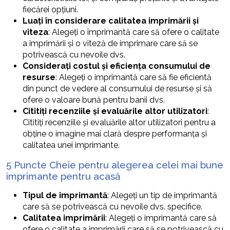
fiecărei opțiuni.
Luați în considerare calitatea imprimării și
viteza
: Alegeți o imprimantă care să ofere o calitate
a imprimării și o viteză de imprimare care să se
potrivească cu nevoile dvs.
Considerați costul și eficiența consumului de
resurse
: Alegeți o imprimantă care să fie eficientă
din punct de vedere al consumului de resurse și să
ofere o valoare bună pentru banii dvs.
Cititiți recenziile și evaluările altor utilizatori
:
Cititiți recenziile și evaluările altor utilizatori pentru a
obține o imagine mai clară despre performanța și
calitatea unei imprimante.
5 Puncte Cheie pentru alegerea celei mai bune
imprimante pentru acasă
Tipul de imprimantă
: Alegeți un tip de imprimantă
care să se potrivească cu nevoile dvs. specifice.
Calitatea imprimării
: Alegeți o imprimantă care să
ofere o calitate a imprimării care să se potrivească cu