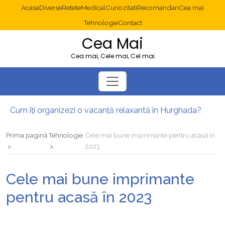
Acasa
Diverse
Retete
Medical
Curiozitati
Recomandari
Cea mai
Tehnologie
Contact
Cea Mai
Cea mai, Cele mai, Cel mai
Cum îți organizezi o vacanță relaxantă în Hurghada?
Operație cancer colon București: ce presupune tratamentul chirurgical
Multisite WordPress și Mastodon: cum gestionezi mai multe site-uri
Prima pagină
Tehnologie
Cele mai bune imprimante pentru acasă în
2025: cum eviți canibalizarea cuvintelor cheie între articole SEO
2023
Cum îți revii după o serie lungă de bilete pierdute la pariuri sportive
Diverticulita: când este necesară operația?
Cele mai bune imprimante
pentru acasă în 2023