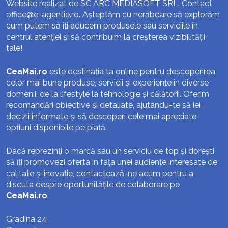
Website realizat de SC ARC MEDIASOFT SRL. Contact
office@e-agentie.ro
. Așteptăm cu nerăbdare să explorăm
cum putem să îți aducem produsele sau serviciile în
centrul atenției și să contribuim la creșterea vizibilității
tale!
CeaMai.ro
este destinația ta online pentru descoperirea
celor mai bune produse, servicii și experiențe în diverse
domenii, de la lifestyle la tehnologie și călătorii. Oferim
recomandări obiective și detaliate, ajutându-te să iei
decizii informate și să descoperi cele mai apreciate
opțiuni disponibile pe piață.
Dacă reprezinți o marcă sau un serviciu de top și dorești
să îți promovezi oferta în fața unei audiențe interesate de
calitate și inovație, contactează-ne acum pentru a
discuta despre oportunitățile de colaborare pe
CeaMai.ro
.
Gradina 24