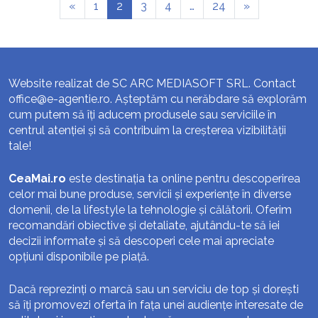
«
1
2
3
4
…
24
»
Website realizat de SC ARC MEDIASOFT SRL. Contact
office@e-agentie.ro
. Așteptăm cu nerăbdare să explorăm
cum putem să îți aducem produsele sau serviciile în
centrul atenției și să contribuim la creșterea vizibilității
tale!
CeaMai.ro
este destinația ta online pentru descoperirea
celor mai bune produse, servicii și experiențe în diverse
domenii, de la lifestyle la tehnologie și călătorii. Oferim
recomandări obiective și detaliate, ajutându-te să iei
decizii informate și să descoperi cele mai apreciate
opțiuni disponibile pe piață.
Dacă reprezinți o marcă sau un serviciu de top și dorești
să îți promovezi oferta în fața unei audiențe interesate de