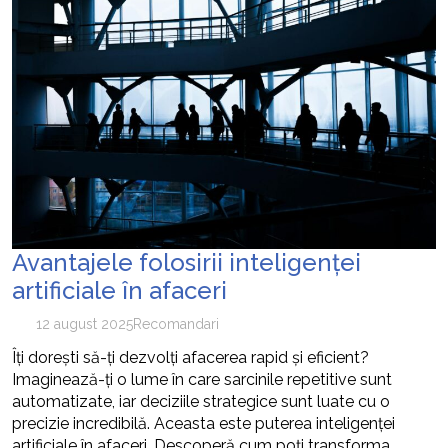
Avantajele folosirii inteligenței
artificiale în afaceri
12 august 2025
Recomandari
Îți dorești să-ți dezvolți afacerea rapid și eficient?
Imaginează-ți o lume în care sarcinile repetitive sunt
automatizate, iar deciziile strategice sunt luate cu o
precizie incredibilă. Aceasta este puterea inteligenței
artificiale în afaceri. Descoperă cum poți transforma