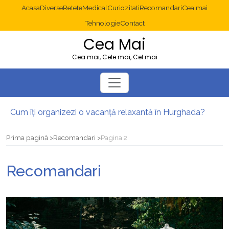
Acasa
Diverse
Retete
Medical
Curiozitati
Recomandari
Cea mai
Tehnologie
Contact
Cea Mai
Cea mai, Cele mai, Cel mai
Cum îți organizezi o vacanță relaxantă în Hurghada?
Operație cancer colon București: ce presupune tratamentul chirurgical
Multisite WordPress și Mastodon: cum gestionezi mai multe site-uri
Prima pagină
Recomandari
Pagina 2
2025: cum eviți canibalizarea cuvintelor cheie între articole SEO
Cum îți revii după o serie lungă de bilete pierdute la pariuri sportive
Recomandari
Diverticulita: când este necesară operația?