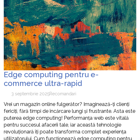
Edge computing pentru e-
commerce ultra-rapid
3 septembrie 2025
Recomandari
Vrei un magazin online fulgerător? Imaginează-ți clienți
fericiți, fără timpi de încărcare lungi și frustrante. Asta este
puterea edge computing! Performanța web este vitală
pentru succesul afacerii tale, iar această tehnologie
revoluționară îți poate transforma complet experiența
utilizatorului. Cum funcționează edge computing pentru