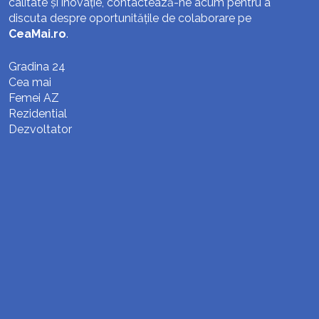
calitate și inovație, contactează-ne acum pentru a
discuta despre oportunitățile de colaborare pe
CeaMai.ro
.
Gradina 24
Cea mai
Femei AZ
Rezidential
Dezvoltator