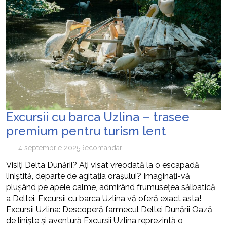
Excursii cu barca Uzlina – trasee
premium pentru turism lent
4 septembrie 2025
Recomandari
Visiți Delta Dunării? Ați visat vreodată la o escapadă
liniștită, departe de agitația orașului? Imaginați-vă
plușând pe apele calme, admirând frumusețea sălbatică
a Deltei. Excursii cu barca Uzlina vă oferă exact asta!
Excursii Uzlina: Descoperă farmecul Deltei Dunării Oază
de liniște și aventură Excursii Uzlina reprezintă o