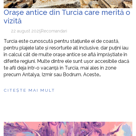
Orașe antice din Turcia care merită o
vizită
22 august 2025
Recomandari
Turcia este cunoscută pentru stațiunile ei de coastă,
pentru plajele late și resorturile all inclusive, dar puțini iau
în calcul cât de multe orașe antice se află împrăștiate în
diferite regiuni. Multe dintre ele sunt ușor accesibile dacă
te afli deja într-o vacanță în Turcia, mai ales în zone
precum Antalya, Izmir sau Bodrum. Aceste…
CITEȘTE MAI MULT