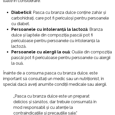
luate în considerare:
Diabeticii
: Pasca cu branza dulce conține zahăr și
carbohidrați, care pot fi periculoși pentru persoanele
cu diabet.
Persoanele cu intoleranță la lactoză
: Branza
dulce și laptele din compoziția pascăi pot fi
periculoase pentru persoanele cu intoleranță la
lactoză.
Persoanele cu alergii la ouă
: Ouăle din compoziția
pascăi pot fi periculoase pentru persoanele cu alergii
la ouă.
Înainte de a consuma pasca cu branza dulce, este
important să consultați un medic sau un nutriționist, în
special dacă aveți anumite condiții medicale sau alergii.
„Pasca cu branza dulce este un preparat
delicios și sănătos, dar trebuie consumată în
mod responsabil și cu atenție la
contraindicațiile și precauțiile sale.”