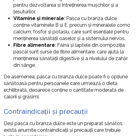
pentru dezvoltarea și întreținerea mușchilor și a
țesuturilor.
Vitamine și minerale
: Pasca cu branza dulce
conține vitaminele B și E, precum și mineralele como
calcium, fosfor și potasiu, care sunt esențiale pentru
menținerea sănătății oaselor și a sistemului nervos.
Fibre alimentare
: Făina și laptele din compoziția
pascăi sunt surse de fibre alimentare, care ajută la
menținerea sănătății digestive și a nivelului de zahăr
din sânge.
De asemenea, pasca cu branza dulce poate fi o opțiune
sănătoasă pentru persoanele care urmează o dietă
echilibrată, deoarece conține o cantitate moderată de
calorii și grăsimi.
Contraindicații și precauții
Deși pasca cu branza dulce este un preparat sănătos,
există anumite contraindicații și precauții care trebuie