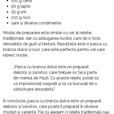
100 g făină
50 g lapte
25 g unt
100 g nuci
sare și diverse condimente
Modul de preparare este similar cu cel al rețetei
tradiționale, dar cu adăugarea nucilor, care dă o notă
deosebită de gust și textură. Rezultatul este o pasca cu
branza dulce și nuci, care este perfectă pentru cei care
iubesc nucile.
„Pasca cu branza dulce este un preparat
delicios și sănătos, care trebuie să facă parte
din meniul de Paști. Cu aceste rețete, puteți să
vă impresionați oaspeții și să vă bucurați de o
sărbătoare deosebită.”
În concluzie, pasca cu branza dulce este un preparat
delicios și sănătos, care poate fi preparat în diverse
moduri și variante. Fie că alegem o rețetă tradițională sau