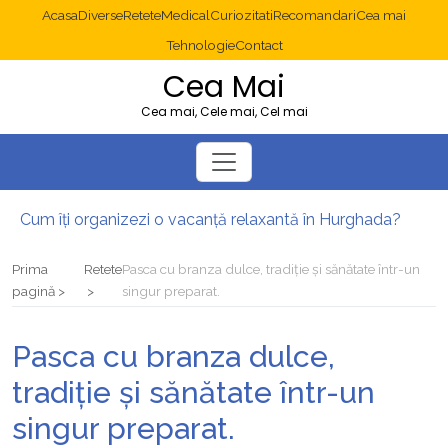
Acasa
Diverse
Retete
Medical
Curiozitati
Recomandari
Cea mai
Tehnologie
Contact
Cea Mai
Cea mai, Cele mai, Cel mai
Cum îți organizezi o vacanță relaxantă în Hurghada?
Operație cancer colon București: ce presupune tratamentul chirurgical
Multisite WordPress și Mastodon: cum gestionezi mai multe site-uri
Prima
Retete
Pasca cu branza dulce, tradiție și sănătate într-un
2025: cum eviți canibalizarea cuvintelor cheie între articole SEO
pagină
singur preparat.
Cum îți revii după o serie lungă de bilete pierdute la pariuri sportive
Diverticulita: când este necesară operația?
Pasca cu branza dulce,
tradiție și sănătate într-un
singur preparat.