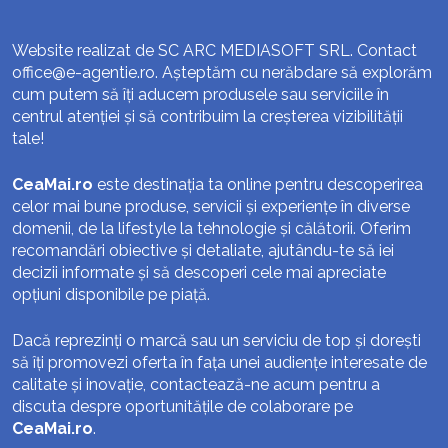
Website realizat de SC ARC MEDIASOFT SRL. Contact
office@e-agentie.ro
. Așteptăm cu nerăbdare să explorăm
cum putem să îți aducem produsele sau serviciile în
centrul atenției și să contribuim la creșterea vizibilității
tale!
CeaMai.ro
este destinația ta online pentru descoperirea
celor mai bune produse, servicii și experiențe în diverse
domenii, de la lifestyle la tehnologie și călătorii. Oferim
recomandări obiective și detaliate, ajutându-te să iei
decizii informate și să descoperi cele mai apreciate
opțiuni disponibile pe piață.
Dacă reprezinți o marcă sau un serviciu de top și dorești
să îți promovezi oferta în fața unei audiențe interesate de
calitate și inovație, contactează-ne acum pentru a
discuta despre oportunitățile de colaborare pe
CeaMai.ro
.