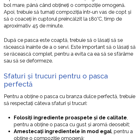
bol mare, până când obțineți o compoziție omogenă.
Apoi, trebuie să turnați compoziția într-un vas de copt și
să o coaceți în cuptorul preîncălzit la 180°C, timp de
aproximativ 45 de minute.
După ce pasca este coaptă, trebuie să o lăsați să se
răcească înainte de a o servi. Este important să o lăsați să
se răcească complet, pentru a evita ca ea să se sfărâme
sau să se deformeze.
Sfaturi și trucuri pentru o pasca
perfectă
Pentru a obține o pasca cu branza dulce perfectă, trebuie
să respectați câteva sfaturi și trucuri:
Folosiți ingrediente proaspete și de calitate
,
pentru a obține o pasca cu gust și aromă deosebit;
Amestecați ingredientele în mod egal
, pentru a
obține o compoziție omogenă;