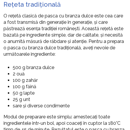
Rețeta tradițională
O rețetă clasică de pasca cu branza dulce este cea care
a fost transmisă din generație în generație, și care
păstrează esența tradiției românești. Această rețetă este
bazată pe ingrediente simple, dar de calitate, și necesită
o anumită măsură de răbdare și atenție. Pentru a prepara
o pasca cu branza dulce tradițională, aveți nevoie de
următoarele ingrediente:
500 g branza dulce
2 ouă
100 g zahăr
100 g făină
50 g lapte
25 g unt
sare și diverse condimente
Modul de preparare este simplu: amestecați toate
ingredientele într-un bol, apoi coaceți în cuptor la 180°C
timp de 45 de minute. Rezultatul este o pasca cu branza