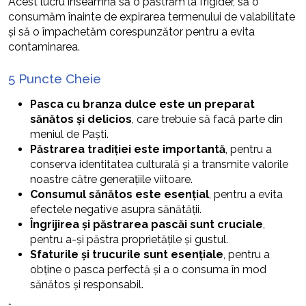
Acest lucru înseamnă să o păstrăm la frigider, să o
consumăm înainte de expirarea termenului de valabilitate
și să o împachetăm corespunzător pentru a evita
contaminarea.
5 Puncte Cheie
Pasca cu branza dulce este un preparat
sănătos și delicios
, care trebuie să facă parte din
meniul de Paști.
Păstrarea tradiției este importantă
, pentru a
conserva identitatea culturală și a transmite valorile
noastre către generațiile viitoare.
Consumul sănătos este esențial
, pentru a evita
efectele negative asupra sănătății.
Îngrijirea și păstrarea pascăi sunt cruciale
,
pentru a-și păstra proprietățile și gustul.
Sfaturile și trucurile sunt esențiale
, pentru a
obține o pasca perfectă și a o consuma în mod
sănătos și responsabil.