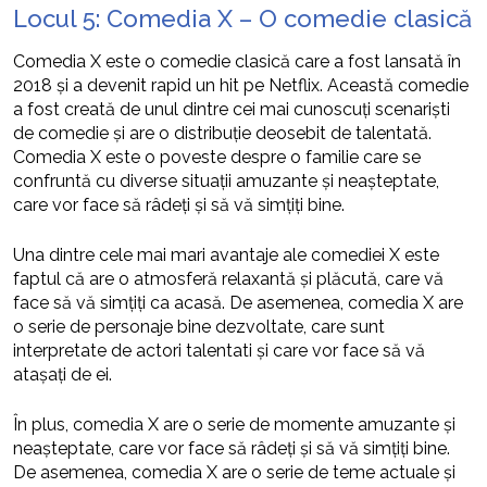
Locul 5: Comedia X – O comedie clasică
Comedia X este o comedie clasică care a fost lansată în
2018 și a devenit rapid un hit pe Netflix. Această comedie
a fost creată de unul dintre cei mai cunoscuți scenariști
de comedie și are o distribuție deosebit de talentată.
Comedia X este o poveste despre o familie care se
confruntă cu diverse situații amuzante și neașteptate,
care vor face să râdeți și să vă simțiți bine.
Una dintre cele mai mari avantaje ale comediei X este
faptul că are o atmosferă relaxantă și plăcută, care vă
face să vă simțiți ca acasă. De asemenea, comedia X are
o serie de personaje bine dezvoltate, care sunt
interpretate de actori talentati și care vor face să vă
atașați de ei.
În plus, comedia X are o serie de momente amuzante și
neașteptate, care vor face să râdeți și să vă simțiți bine.
De asemenea, comedia X are o serie de teme actuale și