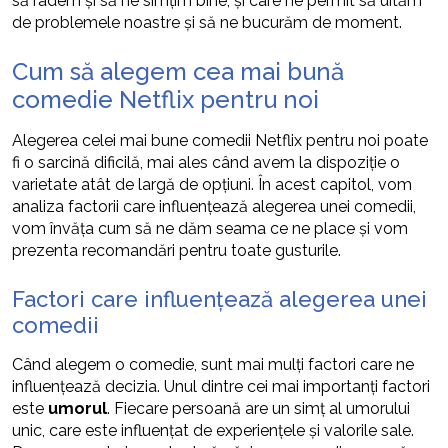
să râdem și să ne simțim bine, și care ne permit să uităm
de problemele noastre și să ne bucurăm de moment.
Cum să alegem cea mai bună
comedie Netflix pentru noi
Alegerea celei mai bune comedii Netflix pentru noi poate
fi o sarcină dificilă, mai ales când avem la dispoziție o
varietate atât de largă de opțiuni. În acest capitol, vom
analiza factorii care influențează alegerea unei comedii,
vom învăța cum să ne dăm seama ce ne place și vom
prezenta recomandări pentru toate gusturile.
Factori care influențează alegerea unei
comedii
Când alegem o comedie, sunt mai mulți factori care ne
influențează decizia. Unul dintre cei mai importanți factori
este
umorul
. Fiecare persoană are un simț al umorului
unic, care este influențat de experiențele și valorile sale.