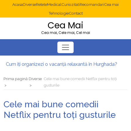
Acasa
Diverse
Retete
Medical
Curiozitati
Recomandari
Cea mai
Tehnologie
Contact
Cea Mai
Cea mai, Cele mai, Cel mai
Cum îți organizezi o vacanță relaxantă în Hurghada?
Operație cancer colon București: ce presupune tratamentul chirurgical
Multisite WordPress și Mastodon: cum gestionezi mai multe site-uri
Prima pagină
Diverse
Cele mai bune comedii Netflix pentru toți
2025: cum eviți canibalizarea cuvintelor cheie între articole SEO
gusturile
Cum îți revii după o serie lungă de bilete pierdute la pariuri sportive
Diverticulita: când este necesară operația?
Cele mai bune comedii
Netflix pentru toți gusturile