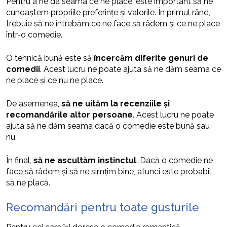
Pentru a ne da seama ce ne place, este important să ne
cunoaștem propriile preferințe și valorile. În primul rând,
trebuie să ne întrebăm ce ne face să râdem și ce ne place
într-o comedie.
O tehnică bună este să
încercăm diferite genuri de
comedii
. Acest lucru ne poate ajuta să ne dăm seama ce
ne place și ce nu ne place.
De asemenea,
să ne uităm la recenziile și
recomandările altor persoane
. Acest lucru ne poate
ajuta să ne dăm seama dacă o comedie este bună sau
nu.
În final,
să ne ascultăm instinctul
. Dacă o comedie ne
face să râdem și să ne simțim bine, atunci este probabil
să ne placă.
Recomandări pentru toate gusturile