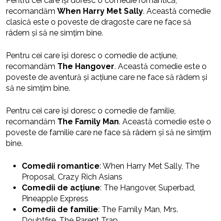
Pentru cei care își doresc o comedie romantică,
recomandăm
When Harry Met Sally
. Această comedie
clasică este o poveste de dragoste care ne face să
râdem și să ne simțim bine.
Pentru cei care își doresc o comedie de acțiune,
recomandăm
The Hangover
. Această comedie este o
poveste de aventură și acțiune care ne face să râdem și
să ne simțim bine.
Pentru cei care își doresc o comedie de familie,
recomandăm
The Family Man
. Această comedie este o
poveste de familie care ne face să râdem și să ne simțim
bine.
Comedii romantice
: When Harry Met Sally, The
Proposal, Crazy Rich Asians
Comedii de acțiune
: The Hangover, Superbad,
Pineapple Express
Comedii de familie
: The Family Man, Mrs.
Doubtfire, The Parent Trap