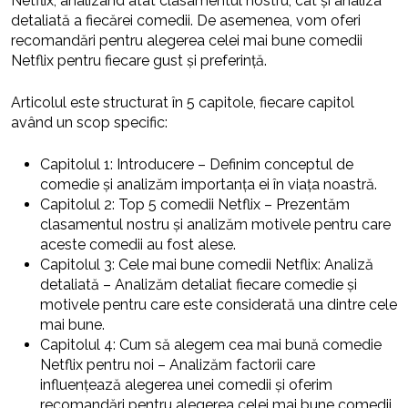
Netflix, analizând atât clasamentul nostru, cât și analiza
detaliată a fiecărei comedii. De asemenea, vom oferi
recomandări pentru alegerea celei mai bune comedii
Netflix pentru fiecare gust și preferință.
Articolul este structurat în 5 capitole, fiecare capitol
având un scop specific:
Capitolul 1: Introducere – Definim conceptul de
comedie și analizăm importanța ei în viața noastră.
Capitolul 2: Top 5 comedii Netflix – Prezentăm
clasamentul nostru și analizăm motivele pentru care
aceste comedii au fost alese.
Capitolul 3: Cele mai bune comedii Netflix: Analiză
detaliată – Analizăm detaliat fiecare comedie și
motivele pentru care este considerată una dintre cele
mai bune.
Capitolul 4: Cum să alegem cea mai bună comedie
Netflix pentru noi – Analizăm factorii care
influențează alegerea unei comedii și oferim
recomandări pentru alegerea celei mai bune comedii