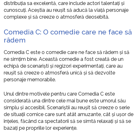
distribuția sa excelentă, care include actori talentați și
cunoscuți. Aceștia au reușit să aducă la viață personaje
complexe și să creeze o atmosferă deosebită.
Comedia C: O comedie care ne face să
râdem
Comedia C este o comedie care ne face să râdem și să
ne simțim bine. Această comedie a fost creată de un
echipă de scenariști și regizori experimentați, care au
reușit să creeze o atmosferă unică și să dezvolte
personaje memorabile.
Unul dintre motivele pentru care Comedia C este
considerată una dintre cele mai bune este umorul său
simplu și accesibil. Scenariștii au reușit să creeze o serie
de situații comice care sunt atât amuzante, cât și ușor de
înțeles, făcând ca spectatorii să se simtă relaxați și să se
bazați pe propriile lor experiențe.