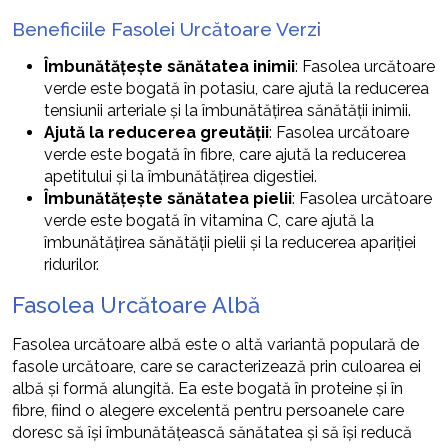
Beneficiile Fasolei Urcătoare Verzi
Îmbunătățește sănătatea inimii
: Fasolea urcătoare
verde este bogată în potasiu, care ajută la reducerea
tensiunii arteriale și la îmbunătățirea sănătății inimii.
Ajută la reducerea greutății
: Fasolea urcătoare
verde este bogată în fibre, care ajută la reducerea
apetitului și la îmbunătățirea digestiei.
Îmbunătățește sănătatea pielii
: Fasolea urcătoare
verde este bogată în vitamina C, care ajută la
îmbunătățirea sănătății pielii și la reducerea apariției
ridurilor.
Fasolea Urcătoare Albă
Fasolea urcătoare albă este o altă variantă populară de
fasole urcătoare, care se caracterizează prin culoarea ei
albă și formă alungită. Ea este bogată în proteine și în
fibre, fiind o alegere excelentă pentru persoanele care
doresc să își îmbunătățească sănătatea și să își reducă