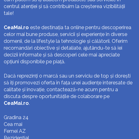
centrul atenției și să contribuim la creșterea vizibilității
tale!
CeaMai.ro
este destinația ta online pentru descoperirea
celor mai bune produse, servicii și experiențe în diverse
domenii, de la lifestyle la tehnologie și călătorii. Oferim
recomandări obiective și detaliate, ajutându-te să iei
decizii informate și să descoperi cele mai apreciate
opțiuni disponibile pe piață.
Dacă reprezinți o marcă sau un serviciu de top și dorești
să îți promovezi oferta în fața unei audiențe interesate de
calitate și inovație, contactează-ne acum pentru a
discuta despre oportunitățile de colaborare pe
CeaMai.ro
.
Gradina 24
Cea mai
Femei AZ
Rezidential