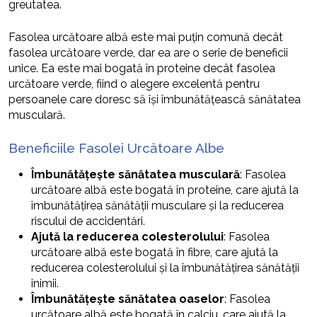
greutatea.
Fasolea urcătoare albă este mai puțin comună decât
fasolea urcătoare verde, dar ea are o serie de beneficii
unice. Ea este mai bogată în proteine decât fasolea
urcătoare verde, fiind o alegere excelentă pentru
persoanele care doresc să își îmbunătățească sănătatea
musculară.
Beneficiile Fasolei Urcătoare Albe
Îmbunătățește sănătatea musculară
: Fasolea
urcătoare albă este bogată în proteine, care ajută la
îmbunătățirea sănătății musculare și la reducerea
riscului de accidentări.
Ajută la reducerea colesterolului
: Fasolea
urcătoare albă este bogată în fibre, care ajută la
reducerea colesterolului și la îmbunătățirea sănătății
inimii.
Îmbunătățește sănătatea oaselor
: Fasolea
urcătoare albă este bogată în calciu, care ajută la