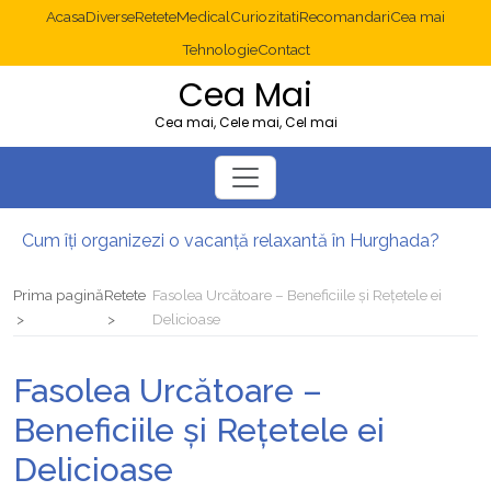
Acasa
Diverse
Retete
Medical
Curiozitati
Recomandari
Cea mai
Tehnologie
Contact
Cea Mai
Cea mai, Cele mai, Cel mai
Cum îți organizezi o vacanță relaxantă în Hurghada?
Operație cancer colon București: ce presupune tratamentul chirurgical
Multisite WordPress și Mastodon: cum gestionezi mai multe site-uri
Prima pagină
Retete
Fasolea Urcătoare – Beneficiile și Rețetele ei
2025: cum eviți canibalizarea cuvintelor cheie între articole SEO
Delicioase
Cum îți revii după o serie lungă de bilete pierdute la pariuri sportive
Diverticulita: când este necesară operația?
Fasolea Urcătoare –
Beneficiile și Rețetele ei
Delicioase