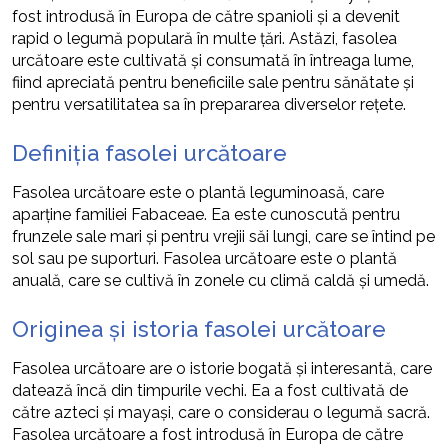
fost introdusă în Europa de către spanioli și a devenit
rapid o legumă populară în multe țări. Astăzi, fasolea
urcătoare este cultivată și consumată în întreaga lume,
fiind apreciată pentru beneficiile sale pentru sănătate și
pentru versatilitatea sa în prepararea diverselor rețete.
Definiția fasolei urcătoare
Fasolea urcătoare este o plantă leguminoasă, care
aparține familiei Fabaceae. Ea este cunoscută pentru
frunzele sale mari și pentru vrejii săi lungi, care se întind pe
sol sau pe suporturi. Fasolea urcătoare este o plantă
anuală, care se cultivă în zonele cu climă caldă și umedă.
Originea și istoria fasolei urcătoare
Fasolea urcătoare are o istorie bogată și interesantă, care
datează încă din timpurile vechi. Ea a fost cultivată de
către azteci și mayași, care o considerau o legumă sacră.
Fasolea urcătoare a fost introdusă în Europa de către