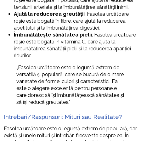
roșie este bogată în potasiu, care ajută la reducerea
tensiunii arteriale și la îmbunătățirea sănătății inimii.
Ajută la reducerea greutății
: Fasolea urcătoare
roșie este bogată în fibre, care ajută la reducerea
apetitului și la îmbunătățirea digestiei.
Îmbunătățește sănătatea pielii
: Fasolea urcătoare
roșie este bogată în vitamina C, care ajută la
îmbunătățirea sănătății pielii și la reducerea apariției
ridurilor.
„Fasolea urcătoare este o legumă extrem de
versatilă și populară, care se bucură de o mare
varietate de forme, culori și caracteristici. Ea
este o alegere excelentă pentru persoanele
care doresc să își îmbunătățească sănătatea și
să își reducă greutatea.”
Intrebari/Raspunsuri: Mituri sau Realitate?
Fasolea urcătoare este o legumă extrem de populară, dar
există și unele mituri și întrebări frecvente despre ea. În