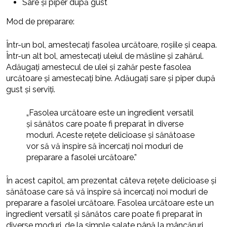
Sare și piper după gust
Mod de preparare:
Într-un bol, amestecați fasolea urcătoare, roșiile și ceapa.
Într-un alt bol, amestecați uleiul de măsline și zahărul.
Adăugați amestecul de ulei și zahăr peste fasolea
urcătoare și amestecați bine. Adăugați sare și piper după
gust și serviți.
„Fasolea urcătoare este un ingredient versatil
și sănătos care poate fi preparat în diverse
moduri. Aceste rețete delicioase și sănătoase
vor să vă inspire să încercați noi moduri de
preparare a fasolei urcătoare.”
În acest capitol, am prezentat câteva rețete delicioase și
sănătoase care să vă inspire să încercați noi moduri de
preparare a fasolei urcătoare. Fasolea urcătoare este un
ingredient versatil și sănătos care poate fi preparat în
diverse moduri, de la simple salate până la mâncăruri