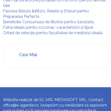
Cea mai buna boxa portabila cu microfon pentru nevoile
tale
Fasolea Bătută &#8211; Rețete și Sfaturi pentru
Prepararea Perfectă
Beneficiile Consumului de Biotină pentru Sănătate.
Făina ideală pentru cozonac: caracteristici și tipuri.
Criterii de selecție pentru facultatea de medicină ideală
Cea Mai
Website realizat de SC ARC MEDIASOFT SRL. Contact
office@e-agentie.ro
. Așteptăm cu nerăbdare să explorăm
cum putem să îți aducem produsele sau serviciile în