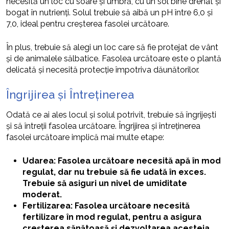
necesită un loc cu soare și umbră, cu un sol bine drenat și
bogat în nutrienți. Solul trebuie să aibă un pH între 6,0 și
7,0, ideal pentru creșterea fasolei urcătoare.
În plus, trebuie să alegi un loc care să fie protejat de vânt
și de animalele sălbatice. Fasolea urcătoare este o plantă
delicată și necesită protecție împotriva dăunătorilor.
Îngrijirea și Întreținerea
Odată ce ai ales locul și solul potrivit, trebuie să îngrijești
și să întreții fasolea urcătoare. Îngrijirea și întreținerea
fasolei urcătoare implică mai multe etape:
Udarea: Fasolea urcătoare necesită apă în mod
regulat, dar nu trebuie să fie udată în exces.
Trebuie să asiguri un nivel de umiditate
moderat.
Fertilizarea: Fasolea urcătoare necesită
fertilizare în mod regulat, pentru a asigura
creșterea sănătoasă și dezvoltarea acesteia.