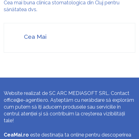
Cea mai buna clinica stomatologica din Cluj pentru
sănătatea dvs.
Cea Mai
Website realizat de SC ARC MEDIASOFT SRL. Contact
office@e-agentie.ro
. Așteptăm cu nerăbdare să explorăm
cum putem să îți aducem produsele sau serviciile în
centrul atenției și să contribuim la creșterea vizibilității
tale!
CeaMai.ro
este destinația ta online pentru descoperirea