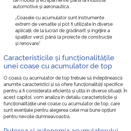
de mobilă și echipamente, până la industria
automotive și aeronautică.
„Coasele cu acumulator sunt instrumente
extrem de versatile și pot fi utilizate în diverse
aplicații, de la lucrări de grădinărit și îngrijire a
spațiilor verzi, până la proiecte de construcție
și renovare.”
Caracteristicile și funcționalitățile
unei coase cu acumulator de top
O coasă cu acumulator de top trebuie să îndeplinească
anumite caracteristici și să ofere funcționalități specifice
pentru a fi considerată eficientă și utilă în diverse situații. În
acest capitol, vom analiza în detaliu caracteristicile și
funcționalitățile unei coase cu acumulator de top, care
sunt esențiale pentru alegerea celei mai bune opțiuni
pentru nevoile dumneavoastră.
Puterea și autonomia acumulatorului