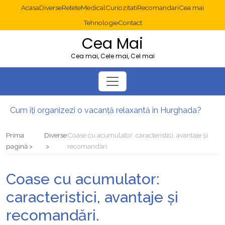
Acasa
Diverse
Retete
Medical
Curiozitati
Recomandari
Cea mai
Tehnologie
Contact
Cea Mai
Cea mai, Cele mai, Cel mai
Cum îți organizezi o vacanță relaxantă în Hurghada?
Operație cancer colon București: ce presupune tratamentul chirurgical
Multisite WordPress și Mastodon: cum gestionezi mai multe site-uri
Prima
Diverse
Coase cu acumulator: caracteristici, avantaje și
2025: cum eviți canibalizarea cuvintelor cheie între articole SEO
pagină
recomandări.
Cum îți revii după o serie lungă de bilete pierdute la pariuri sportive
Diverticulita: când este necesară operația?
Coase cu acumulator:
caracteristici, avantaje și
recomandări.