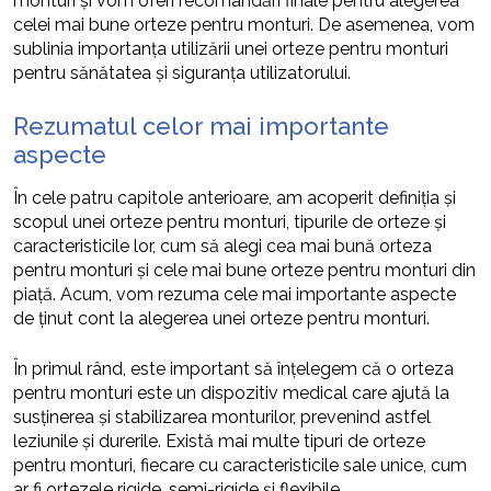
monturi și vom oferi recomandări finale pentru alegerea
celei mai bune orteze pentru monturi. De asemenea, vom
sublinia importanța utilizării unei orteze pentru monturi
pentru sănătatea și siguranța utilizatorului.
Rezumatul celor mai importante
aspecte
În cele patru capitole anterioare, am acoperit definiția și
scopul unei orteze pentru monturi, tipurile de orteze și
caracteristicile lor, cum să alegi cea mai bună orteza
pentru monturi și cele mai bune orteze pentru monturi din
piață. Acum, vom rezuma cele mai importante aspecte
de ținut cont la alegerea unei orteze pentru monturi.
În primul rând, este important să înțelegem că o orteza
pentru monturi este un dispozitiv medical care ajută la
susținerea și stabilizarea monturilor, prevenind astfel
leziunile și durerile. Există mai multe tipuri de orteze
pentru monturi, fiecare cu caracteristicile sale unice, cum
ar fi ortezele rigide, semi-rigide și flexibile.