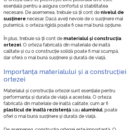
esențială pentru a asigura confortul și stabilitatea
necesare. De asemenea, trebuie să ții cont de
nivelul de
susținere
necesar. Dacă aveți nevoie de o susținere mai
puternică, o orteza rigidă poate fi cea mai bună opțiune.
În plus, trebuie să ții cont de
materialul și construcția
ortezei
. O orteza fabricată din materiale de înaltă
calitate și cu o construcție solidă poate fi mai scumpă,
dar oferă o mai bună susținere și durată de viață.
Importanța materialului și a construcției
ortezei
Materialul și construcția ortezei sunt esențiale pentru
performanța și durata de viață a acesteia. O orteza
fabricată din materiale de înaltă calitate, cum ar fi
plasticul de înaltă rezistență
sau
aluminiul
, poate
oferi o mai bună susținere și durată de viață.
De asemenea, construcția ortezei este importantă. O