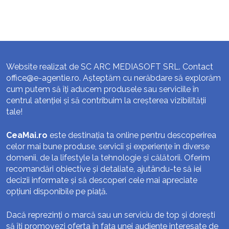
Website realizat de SC ARC MEDIASOFT SRL. Contact
office@e-agentie.ro
. Așteptăm cu nerăbdare să explorăm
cum putem să îți aducem produsele sau serviciile în
centrul atenției și să contribuim la creșterea vizibilității
tale!
CeaMai.ro
este destinația ta online pentru descoperirea
celor mai bune produse, servicii și experiențe în diverse
domenii, de la lifestyle la tehnologie și călătorii. Oferim
recomandări obiective și detaliate, ajutându-te să iei
decizii informate și să descoperi cele mai apreciate
opțiuni disponibile pe piață.
Dacă reprezinți o marcă sau un serviciu de top și dorești
să îți promovezi oferta în fața unei audiențe interesate de