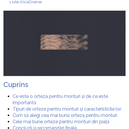
1 iulie 2024
Diverse
Cuprins
Ce este o orteza pentru monturi și de ce este
importantă
Tipuri de orteze pentru monturi și caracteristicile lor
Cum să alegi cea mai bună orteza pentru monturi
Cele mai bune orteze pentru monturi din piață
Concluzii și recomandări finale