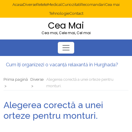
Acasa
Diverse
Retete
Medical
Curiozitati
Recomandari
Cea mai
Tehnologie
Contact
Cea Mai
Cea mai, Cele mai, Cel mai
Cum îți organizezi o vacanță relaxantă în Hurghada?
Operație cancer colon București: ce presupune tratamentul chirurgical
Multisite WordPress și Mastodon: cum gestionezi mai multe site-uri
Prima pagină
Diverse
Alegerea corectă a unei orteze pentru
2025: cum eviți canibalizarea cuvintelor cheie între articole SEO
monturi.
Cum îți revii după o serie lungă de bilete pierdute la pariuri sportive
Diverticulita: când este necesară operația?
Alegerea corectă a unei
orteze pentru monturi.