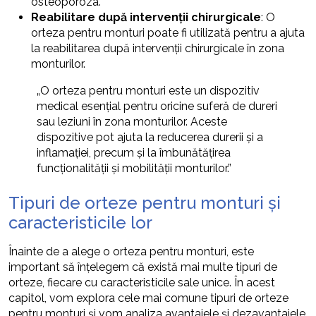
osteoporoza.
Reabilitare după intervenții chirurgicale
: O
orteza pentru monturi poate fi utilizată pentru a ajuta
la reabilitarea după intervenții chirurgicale în zona
monturilor.
„O orteza pentru monturi este un dispozitiv
medical esențial pentru oricine suferă de dureri
sau leziuni în zona monturilor. Aceste
dispozitive pot ajuta la reducerea durerii și a
inflamației, precum și la îmbunătățirea
funcționalității și mobilității monturilor.”
Tipuri de orteze pentru monturi și
caracteristicile lor
Înainte de a alege o orteza pentru monturi, este
important să înțelegem că există mai multe tipuri de
orteze, fiecare cu caracteristicile sale unice. În acest
capitol, vom explora cele mai comune tipuri de orteze
pentru monturi și vom analiza avantajele și dezavantajele