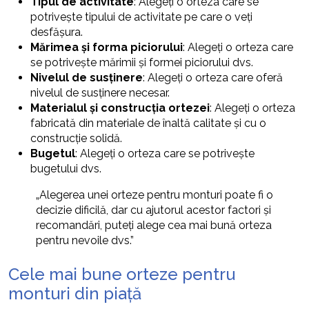
Tipul de activitate
: Alegeți o orteza care se
potrivește tipului de activitate pe care o veți
desfășura.
Mărimea și forma piciorului
: Alegeți o orteza care
se potrivește mărimii și formei piciorului dvs.
Nivelul de susținere
: Alegeți o orteza care oferă
nivelul de susținere necesar.
Materialul și construcția ortezei
: Alegeți o orteza
fabricată din materiale de înaltă calitate și cu o
construcție solidă.
Bugetul
: Alegeți o orteza care se potrivește
bugetului dvs.
„Alegerea unei orteze pentru monturi poate fi o
decizie dificilă, dar cu ajutorul acestor factori și
recomandări, puteți alege cea mai bună orteza
pentru nevoile dvs.”
Cele mai bune orteze pentru
monturi din piață