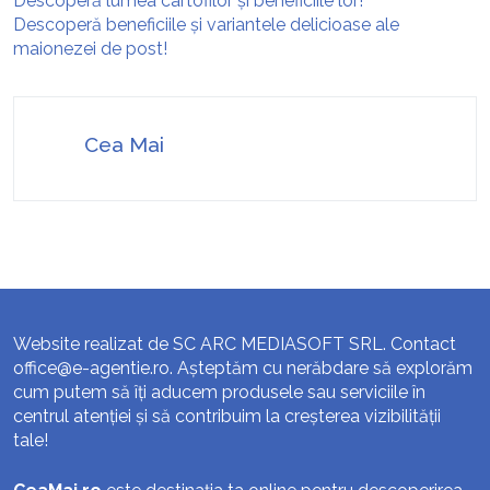
Descoperă lumea cartofilor și beneficiile lor!
Descoperă beneficiile și variantele delicioase ale
maionezei de post!
Cea Mai
Website realizat de SC ARC MEDIASOFT SRL. Contact
office@e-agentie.ro
. Așteptăm cu nerăbdare să explorăm
cum putem să îți aducem produsele sau serviciile în
centrul atenției și să contribuim la creșterea vizibilității
tale!