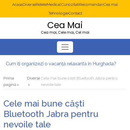
Acasa
Diverse
Retete
Medical
Curiozitati
Recomandari
Cea mai
Tehnologie
Contact
Cea Mai
Cea mai, Cele mai, Cel mai
Cum îți organizezi o vacanță relaxantă în Hurghada?
Operație cancer colon București: ce presupune tratamentul chirurgical
Multisite WordPress și Mastodon: cum gestionezi mai multe site-uri
Prima
Diverse
Cele mai bune căști Bluetooth Jabra pentru
2025: cum eviți canibalizarea cuvintelor cheie între articole SEO
pagină
nevoile tale
Cum îți revii după o serie lungă de bilete pierdute la pariuri sportive
Diverticulita: când este necesară operația?
Cele mai bune căști
Bluetooth Jabra pentru
nevoile tale