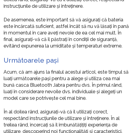
instrucțiunile de utilizare și întreținere.
De asemenea, este important să vă asigurați că bateria
este încărcată suficient, astfel încât să nu vă lăsați în pană
în momentul în care aveți nevoie de ea cel mai mult. În
final, asigurați-vă că îl păstrați în condiții de siguranță,
evitând expunerea la umiditate și temperaturi extreme.
Următoarele pași
Acum, că am ajuns la finalul acestui articol, este timpul să
luați următoarele pași pentru a alege și utiliza cea mai
bună casca Bluetooth Jabra pentru dvs. În primul rând,
luați în considerare nevoile dvs. individuale și alegeți un
model care se potrivește cel mai bine.
În al doilea rând, asigurați-vă că îl utilizați corect,
respectând instrucțiunile de utilizare și întreținere. În al
treilea rând, încercați să îl îmbunătățițiți experiența de
utilizare, descoperind noi funcționalități și caracteristici.