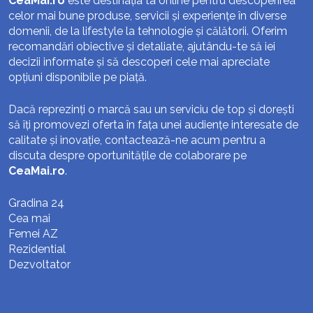
CeaMai.ro
este destinația ta online pentru descoperirea
celor mai bune produse, servicii și experiențe în diverse
domenii, de la lifestyle la tehnologie și călătorii. Oferim
recomandări obiective și detaliate, ajutându-te să iei
decizii informate și să descoperi cele mai apreciate
opțiuni disponibile pe piață.
Dacă reprezinți o marcă sau un serviciu de top și dorești
să îți promovezi oferta în fața unei audiențe interesate de
calitate și inovație, contactează-ne acum pentru a
discuta despre oportunitățile de colaborare pe
CeaMai.ro
.
Gradina 24
Cea mai
Femei AZ
Rezidential
Dezvoltator