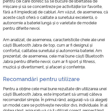
pentru cei care doresc să se bucure de libertatea de
mișcare și să se concentreze pe activitățile lor favorite,
fără a fi împiedicați de cabluri. Am văzut, de asemenea, că
aceste căști oferă o calitate a sunetului excelentă, o
autonomie a bateriei lungă și o varietate de modele
pentru diferite nevoi.
Am analizat, de asemenea, caracteristicile cheie ale unei
căști Bluetooth Jabra de top, cum ar fi designul și
confortul, calitatea sunetului și autonomia bateriei. Am
prezentat, de asemenea, cele mai bune căști Bluetooth
Jabra pentru diferite nevoi, cum ar fi sport și fitness,
muzică și divertisment, și afaceri și conferințe.
Recomandări pentru utilizare
Pentru a obține cele mai bune rezultate din utilizarea unei
căști Bluetooth Jabra, este important să urmați câteva
recomandări simple. În primul rând, asigurați-vă că alegeți
un model care se potrivește nevoilor dvs. individuale. În al
doilea rând, asigurați-vă că îl utilizați corect, respectând