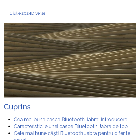
1 iulie 2024
Diverse
Cuprins
Cea mai buna casca Bluetooth Jabra: Introducere
Caracteristicile unei casce Bluetooth Jabra de top
Cele mai bune căști Bluetooth Jabra pentru diferite