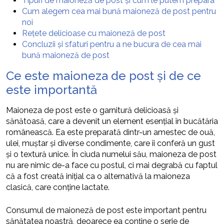
Tipuri de maioneză de post și cum le putem prepara
Cum alegem cea mai bună maioneză de post pentru
noi
Rețete delicioase cu maioneză de post
Concluzii și sfaturi pentru a ne bucura de cea mai
bună maioneză de post
Ce este maioneza de post și de ce
este importantă
Maioneza de post este o garnitură delicioasă și
sănătoasă, care a devenit un element esențial în bucătăria
românească. Ea este preparată dintr-un amestec de ouă,
ulei, muștar și diverse condimente, care îi conferă un gust
și o textură unice. În ciuda numelui său, maioneza de post
nu are nimic de-a face cu postul, ci mai degrabă cu faptul
că a fost creată inițial ca o alternativă la maioneza
clasică, care conține lactate.
Consumul de maioneză de post este important pentru
sănătatea noastră, deoarece ea conține o serie de