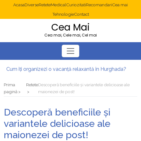
Acasa
Diverse
Retete
Medical
Curiozitati
Recomandari
Cea mai
Tehnologie
Contact
Cea Mai
Cea mai, Cele mai, Cel mai
Cum îți organizezi o vacanță relaxantă în Hurghada?
Operație cancer colon București: ce presupune tratamentul chirurgical
Multisite WordPress și Mastodon: cum gestionezi mai multe site-uri
Prima
Retete
Descoperă beneficiile și variantele delicioase ale
2025: cum eviți canibalizarea cuvintelor cheie între articole SEO
pagină
maionezei de post!
Cum îți revii după o serie lungă de bilete pierdute la pariuri sportive
Diverticulita: când este necesară operația?
Descoperă beneficiile și
variantele delicioase ale
maionezei de post!