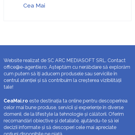
Cea Mai
Website realizat de SC ARC MEDIASOFT SRL. Contact
office@e-agentie.ro
. Așteptăm cu nerăbdare să explorăm
cum putem să îți aducem produsele sau serviciile în
centrul atenției și să contribuim la creșterea vizibilității
tale!
CeaMai.ro
este destinația ta online pentru descoperirea
celor mai bune produse, servicii și experiențe în diverse
domenii, de la lifestyle la tehnologie și călătorii. Oferim
recomandări obiective și detaliate, ajutându-te să iei
decizii informate și să descoperi cele mai apreciate
opțiuni disponibile pe piață.