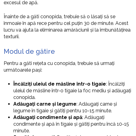
excesul de apă.
Înainte de a găti conopida, trebuie să o lăsați să se
înmoaie în apă rece pentru cel puțin 30 de minute. Acest
lucru va ajuta la eliminarea amărăciunii și la îmbunătățirea
texturii.
Modul de gătire
Pentru a găti rețeta cu conopida, trebuie să urmați
următoarele pași:
Încălziți uleiul de măsline într-o tigaie
: Încălziți
uleiul de măsline într-o tigaie la foc mediu și adăugați
conopida.
Adăugați carne și legume
: Adăugați carne și
legume în tigaie și gătiți pentru 10-15 minute.
Adăugați condimente și apă
: Adăugați
condimente și apă în tigaie și gătiți pentru încă 10-15
minute.