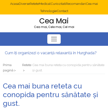
Acasa
Diverse
Retete
Medical
Curiozitati
Recomandari
Cea mai
Tehnologie
Contact
Cea Mai
Cea mai, Cele mai, Cel mai
Cum îți organizezi o vacanță relaxantă în Hurghada?
Operație cancer colon București: ce presupune tratamentul chirurgical
Multisite WordPress și Mastodon: cum gestionezi mai multe site-uri
Prima
Retete
Cea mai buna reteta cu conopida pentru sănătate
2025: cum eviți canibalizarea cuvintelor cheie între articole SEO
pagină
și gust.
Cum îți revii după o serie lungă de bilete pierdute la pariuri sportive
Diverticulita: când este necesară operația?
Cea mai buna reteta cu
conopida pentru sănătate și
gust.