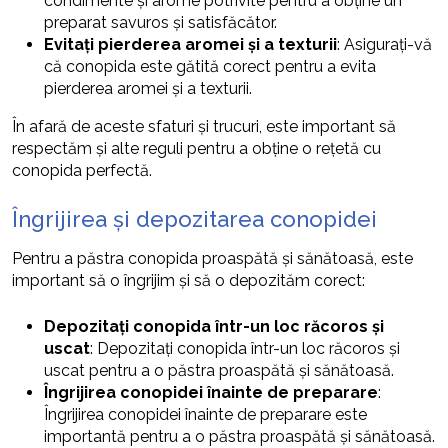
condimente și arome potrivite pentru a obține un
preparat savuros și satisfăcător.
Evitați pierderea aromei și a texturii
: Asigurați-vă
că conopida este gătită corect pentru a evita
pierderea aromei și a texturii.
În afară de aceste sfaturi și trucuri, este important să
respectăm și alte reguli pentru a obține o rețetă cu
conopida perfectă.
Îngrijirea și depozitarea conopidei
Pentru a păstra conopida proaspătă și sănătoasă, este
important să o îngrijim și să o depozităm corect:
Depozitați conopida într-un loc răcoros și
uscat
: Depozitați conopida într-un loc răcoros și
uscat pentru a o păstra proaspătă și sănătoasă.
Îngrijirea conopidei înainte de preparare
:
Îngrijirea conopidei înainte de preparare este
importantă pentru a o păstra proaspătă și sănătoasă.