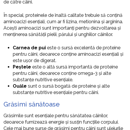
de către câini.
În special, proteinele de înaltă calitate trebuie să conțină
aminoacizi esențiali, cum ar fi lizina, metionina și arginina.
Acești aminoacizi sunt importanți pentru dezvoltarea și
menținerea sănătății pielii, părului și unghiilor câinilor.
Carnea de pui
este o sursă excelentă de proteine
pentru câini, deoarece conține aminoacizi esențiali și
este ușor de digerat.
Peștele
este o altă sursă importantă de proteine
pentru câini, deoarece conține omega-3 și alte
substanțe nutritive esențiale.
Ouăle
sunt o sursă bogată de proteine și alte
substanțe nutritive esențiale pentru câini.
Grăsimi sănătoase
Grăsimile sunt esențiale pentru sănătatea câinilor,
deoarece furnizează energie și susțin funcțiile corpului.
Cele mai bune surse de grăsimi pentru câini sunt uleiurile