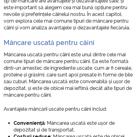
tip de mâncare are avantajele și dezavantajele sale, și
este important să alegem cea mai bună opțiune pentru
nevoile și preferințele câinelui nostru. În acest capitol,
vom explora cele mai comune tipuri de mâncare pentru
câini și vom analiza avantajele și dezavantajele fiecăruia.
Mâncare uscată pentru câini
Mâncarea uscată pentru câini este unul dintre cele mai
comune tipuri de mâncare pentru câini. Ea este formată
dintr-un amestec de ingrediente uscate, cum ar fi cereale,
proteine și grăsimi, care sunt apoi presate în forme de bile
sau cuburi. Mâncarea uscată este convenabilă și ușor de
depozitat, și este de obicei mai ieftină decât alte tipuri de
mâncare pentru câini.
Avantajele mâncării uscate pentru câini includ:
Conveniență
: Mâncarea uscată este ușor de
depozitat și de transportat.
Costuri reduse
: Mâncarea uscată este de obicei