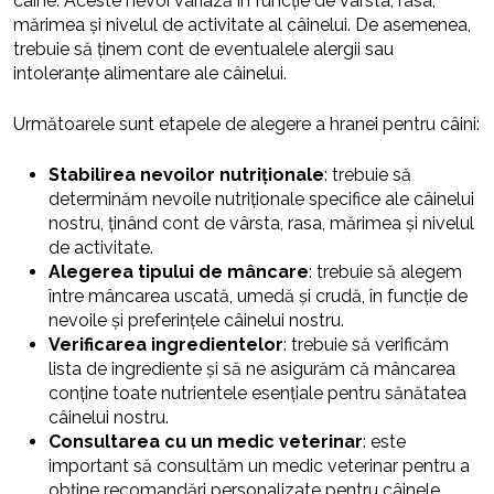
câine. Aceste nevoi variază în funcție de vârsta, rasa,
mărimea și nivelul de activitate al câinelui. De asemenea,
trebuie să ținem cont de eventualele alergii sau
intoleranțe alimentare ale câinelui.
Următoarele sunt etapele de alegere a hranei pentru câini:
Stabilirea nevoilor nutriționale
: trebuie să
determinăm nevoile nutriționale specifice ale câinelui
nostru, ținând cont de vârsta, rasa, mărimea și nivelul
de activitate.
Alegerea tipului de mâncare
: trebuie să alegem
între mâncarea uscată, umedă și crudă, în funcție de
nevoile și preferințele câinelui nostru.
Verificarea ingredientelor
: trebuie să verificăm
lista de ingrediente și să ne asigurăm că mâncarea
conține toate nutrientele esențiale pentru sănătatea
câinelui nostru.
Consultarea cu un medic veterinar
: este
important să consultăm un medic veterinar pentru a
obține recomandări personalizate pentru câinele