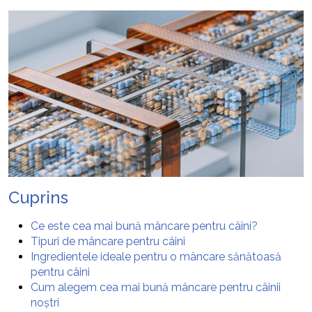
Cuprins
Ce este cea mai bună mâncare pentru câini?
Tipuri de mâncare pentru câini
Ingredientele ideale pentru o mâncare sănătoasă
pentru câini
Cum alegem cea mai bună mâncare pentru câinii
noștri