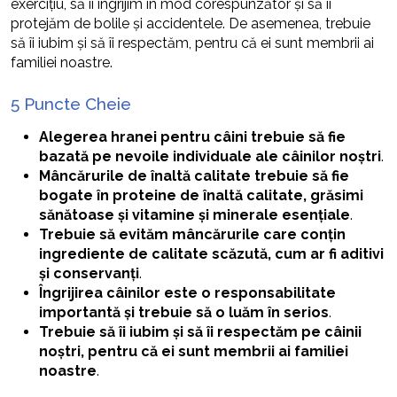
exercițiu, să îi îngrijim în mod corespunzător și să îi
protejăm de bolile și accidentele. De asemenea, trebuie
să îi iubim și să îi respectăm, pentru că ei sunt membrii ai
familiei noastre.
5 Puncte Cheie
Alegerea hranei pentru câini trebuie să fie
bazată pe nevoile individuale ale câinilor noștri
.
Mâncărurile de înaltă calitate trebuie să fie
bogate în proteine de înaltă calitate, grăsimi
sănătoase și vitamine și minerale esențiale
.
Trebuie să evităm mâncărurile care conțin
ingrediente de calitate scăzută, cum ar fi aditivi
și conservanți
.
Îngrijirea câinilor este o responsabilitate
importantă și trebuie să o luăm în serios
.
Trebuie să îi iubim și să îi respectăm pe câinii
noștri, pentru că ei sunt membrii ai familiei
noastre
.