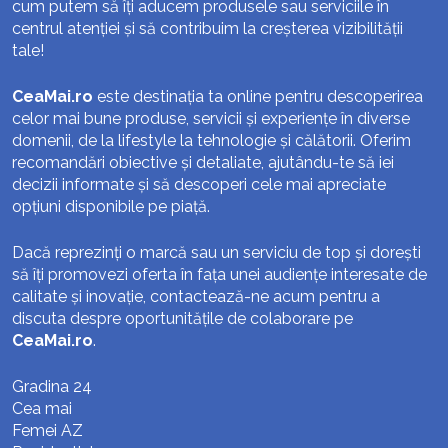
cum putem să îți aducem produsele sau serviciile în
centrul atenției și să contribuim la creșterea vizibilității
tale!
CeaMai.ro
este destinația ta online pentru descoperirea
celor mai bune produse, servicii și experiențe în diverse
domenii, de la lifestyle la tehnologie și călătorii. Oferim
recomandări obiective și detaliate, ajutându-te să iei
decizii informate și să descoperi cele mai apreciate
opțiuni disponibile pe piață.
Dacă reprezinți o marcă sau un serviciu de top și dorești
să îți promovezi oferta în fața unei audiențe interesate de
calitate și inovație, contactează-ne acum pentru a
discuta despre oportunitățile de colaborare pe
CeaMai.ro
.
Gradina 24
Cea mai
Femei AZ