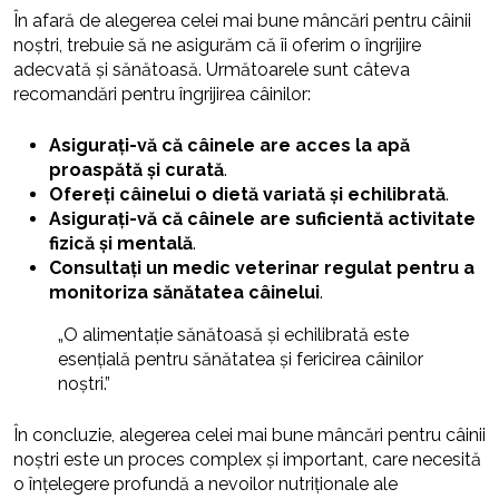
În afară de alegerea celei mai bune mâncări pentru câinii
noștri, trebuie să ne asigurăm că îi oferim o îngrijire
adecvată și sănătoasă. Următoarele sunt câteva
recomandări pentru îngrijirea câinilor:
Asigurați-vă că câinele are acces la apă
proaspătă și curată
.
Ofereți câinelui o dietă variată și echilibrată
.
Asigurați-vă că câinele are suficientă activitate
fizică și mentală
.
Consultați un medic veterinar regulat pentru a
monitoriza sănătatea câinelui
.
„O alimentație sănătoasă și echilibrată este
esențială pentru sănătatea și fericirea câinilor
noștri.”
În concluzie, alegerea celei mai bune mâncări pentru câinii
noștri este un proces complex și important, care necesită
o înțelegere profundă a nevoilor nutriționale ale