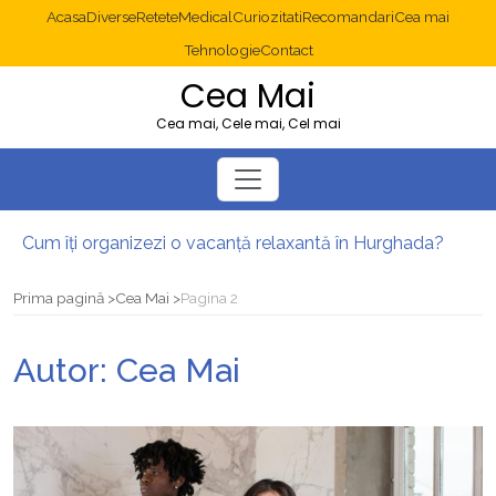
Acasa
Diverse
Retete
Medical
Curiozitati
Recomandari
Cea mai
Tehnologie
Contact
Cea Mai
Cea mai, Cele mai, Cel mai
Cum îți organizezi o vacanță relaxantă în Hurghada?
Operație cancer colon București: ce presupune tratamentul chirurgical
Multisite WordPress și Mastodon: cum gestionezi mai multe site-uri
Prima pagină
Cea Mai
Pagina 2
2025: cum eviți canibalizarea cuvintelor cheie între articole SEO
Cum îți revii după o serie lungă de bilete pierdute la pariuri sportive
Autor:
Cea Mai
Diverticulita: când este necesară operația?