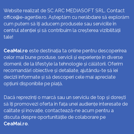
Website realizat de SC ARC MEDIASOFT SRL. Contact
office@e-agentie.ro
. Așteptăm cu nerăbdare să explorăm
cum putem să îți aducem produsele sau serviciile în
centrul atenției și să contribuim la creșterea vizibilității
tale!
CeaMai.ro
este destinația ta online pentru descoperirea
celor mai bune produse, servicii și experiențe în diverse
domenii, de la lifestyle la tehnologie și călătorii. Oferim
recomandări obiective și detaliate, ajutându-te să iei
decizii informate și să descoperi cele mai apreciate
opțiuni disponibile pe piață.
Dacă reprezinți o marcă sau un serviciu de top și dorești
să îți promovezi oferta în fața unei audiențe interesate de
calitate și inovație, contactează-ne acum pentru a
discuta despre oportunitățile de colaborare pe
CeaMai.ro
.