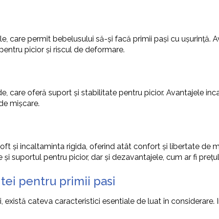
le, care permit bebelusului să-și facă primii pași cu ușurință. A
pentru picior și riscul de deformare.
e, care oferă suport și stabilitate pentru picior. Avantajele inca
 de mișcare.
t și incaltaminta rigida, oferind atât confort și libertate de mi
 și suportul pentru picior, dar și dezavantajele, cum ar fi prețu
tei pentru primii pasi
există cateva caracteristici esentiale de luat în considerare. 