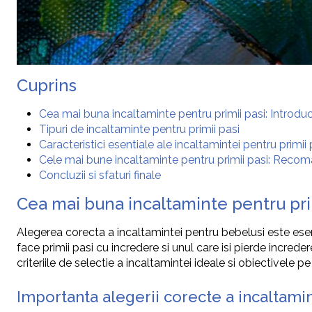
Cuprins
Cea mai buna incaltaminte pentru primii pasi: Introdu
Tipuri de incaltaminte pentru primii pasi
Caracteristici esentiale ale incaltamintei pentru primii 
Cele mai bune incaltaminte pentru primii pasi: Recom
Concluzii si sfaturi finale
Cea mai buna incaltaminte pentru pri
Alegerea corecta a incaltamintei pentru bebelusi este esent
face primii pasi cu incredere si unul care isi pierde increde
criteriile de selectie a incaltamintei ideale si obiectivele p
Importanta alegerii corecte a incaltami