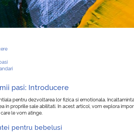
cere
pasi
andari
mii pasi: Introducere
iala pentru dezvoltarea lor fizica si emotionala. Incaltaminta 
rea in propriile sale abilitati. In acest articol, vom explora imp
e care le vom atinge.
ntei pentru bebelusi