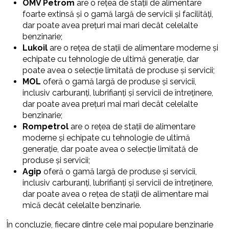
OMV Petrom
are o rețea de stații de alimentare
foarte extinsă și o gamă largă de servicii și facilități,
dar poate avea prețuri mai mari decât celelalte
benzinarie;
Lukoil
are o rețea de stații de alimentare moderne și
echipate cu tehnologie de ultimă generație, dar
poate avea o selecție limitată de produse și servicii;
MOL
oferă o gamă largă de produse și servicii,
inclusiv carburanți, lubrifianți și servicii de întreținere,
dar poate avea prețuri mai mari decât celelalte
benzinarie;
Rompetrol
are o rețea de stații de alimentare
moderne și echipate cu tehnologie de ultimă
generație, dar poate avea o selecție limitată de
produse și servicii;
Agip
oferă o gamă largă de produse și servicii,
inclusiv carburanți, lubrifianți și servicii de întreținere,
dar poate avea o rețea de stații de alimentare mai
mică decât celelalte benzinarie.
În concluzie, fiecare dintre cele mai populare benzinarie