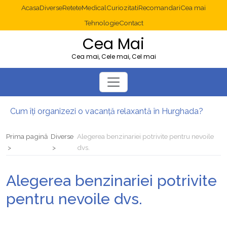
Acasa
Diverse
Retete
Medical
Curiozitati
Recomandari
Cea mai
Tehnologie
Contact
Cea Mai
Cea mai, Cele mai, Cel mai
Cum îți organizezi o vacanță relaxantă în Hurghada?
Operație cancer colon București: ce presupune tratamentul chirurgical
Multisite WordPress și Mastodon: cum gestionezi mai multe site-uri
Prima pagină
Diverse
Alegerea benzinariei potrivite pentru nevoile
2025: cum eviți canibalizarea cuvintelor cheie între articole SEO
dvs.
Cum îți revii după o serie lungă de bilete pierdute la pariuri sportive
Diverticulita: când este necesară operația?
Alegerea benzinariei potrivite
pentru nevoile dvs.