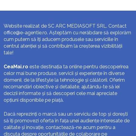
Website realizat de SC ARC MEDIASOFT SRL. Contact
office@e-agentie.ro
. Așteptăm cu nerăbdare să explorăm
cum putem să îți aducem produsele sau serviciile în
centrul atenției și să contribuim la creșterea vizibilității
tale!
CeaMai.ro
este destinația ta online pentru descoperirea
celor mai bune produse, servicii și experiențe în diverse
domenii, de la lifestyle la tehnologie și călătorii. Oferim
recomandări obiective și detaliate, ajutându-te să iei
decizii informate și să descoperi cele mai apreciate
opțiuni disponibile pe piață.
Dacă reprezinți o marcă sau un serviciu de top și dorești
să îți promovezi oferta în fața unei audiențe interesate de
calitate și inovație, contactează-ne acum pentru a
discuta despre oportunitățile de colaborare pe