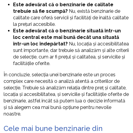
Este adevărat că o benzinarie de calitate
trebuie să fie scumpă?
Nu, există benzinarie de
calitate care oferă servicii și facilități de înaltă calitate
la prețuri accesibile.
Este adevărat că o benzinarie situată într-un
loc central este mai bună decât una situată
într-un loc îndepărtat?
Nu, locația și accesibilitatea
sunt importante, dar trebuie să analizăm și alte criterii
de selecție, cum ar fi prețul și calitatea, și serviciile și
facilitățile oferite.
În concluzie, selecția unei benzinarie este un proces
complex care necesită o analiză atentă a criteriilor de
selecție. Trebuie să analizăm relația dintre preț și calitate,
locația și accesibilitatea, și serviciile și facilitățile oferite de
benzinarie, astfel încât să putem lua o decizie informată
și să alegem cea mai bună opțiune pentru nevoile
noastre.
Cele mai bune benzinarie din