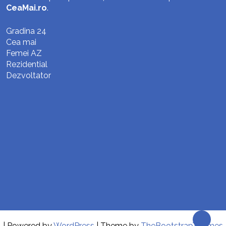
CeaMai.ro
.
Gradina 24
Cea mai
Femei AZ
Rezidential
Dezvoltator
| Powered by
WordPress
| Theme by
TheBootstrapThemes