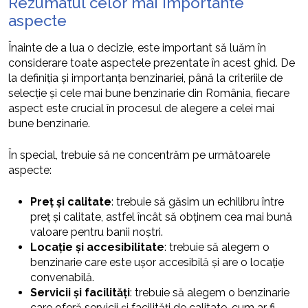
Rezumatul celor mai importante
aspecte
Înainte de a lua o decizie, este important să luăm în
considerare toate aspectele prezentate în acest ghid. De
la definiția și importanța benzinariei, până la criteriile de
selecție și cele mai bune benzinarie din România, fiecare
aspect este crucial în procesul de alegere a celei mai
bune benzinarie.
În special, trebuie să ne concentrăm pe următoarele
aspecte:
Preț și calitate
: trebuie să găsim un echilibru între
preț și calitate, astfel încât să obținem cea mai bună
valoare pentru banii noștri.
Locație și accesibilitate
: trebuie să alegem o
benzinarie care este ușor accesibilă și are o locație
convenabilă.
Servicii și facilități
: trebuie să alegem o benzinarie
care oferă servicii și facilități de calitate, cum ar fi