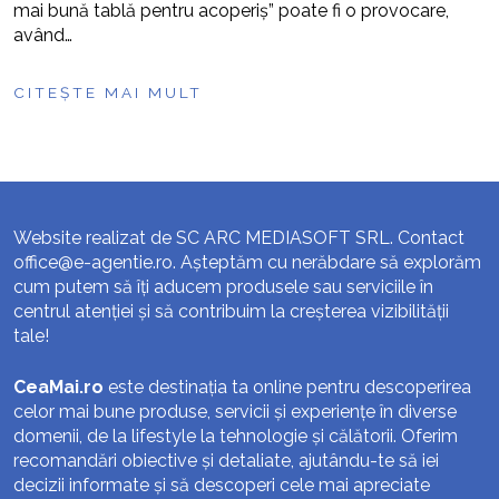
mai bună tablă pentru acoperiș” poate fi o provocare,
având…
CITEȘTE MAI MULT
Website realizat de SC ARC MEDIASOFT SRL. Contact
office@e-agentie.ro
. Așteptăm cu nerăbdare să explorăm
cum putem să îți aducem produsele sau serviciile în
centrul atenției și să contribuim la creșterea vizibilității
tale!
CeaMai.ro
este destinația ta online pentru descoperirea
celor mai bune produse, servicii și experiențe în diverse
domenii, de la lifestyle la tehnologie și călătorii. Oferim
recomandări obiective și detaliate, ajutându-te să iei
decizii informate și să descoperi cele mai apreciate