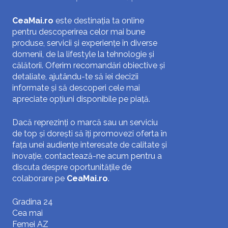
CeaMai.ro
este destinația ta online
pentru descoperirea celor mai bune
produse, servicii și experiențe în diverse
domenii, de la lifestyle la tehnologie și
călătorii. Oferim recomandări obiective și
detaliate, ajutându-te să iei decizii
informate și să descoperi cele mai
apreciate opțiuni disponibile pe piață.
Dacă reprezinți o marcă sau un serviciu
de top și dorești să îți promovezi oferta în
fața unei audiențe interesate de calitate și
inovație, contactează-ne acum pentru a
discuta despre oportunitățile de
colaborare pe
CeaMai.ro
.
Gradina 24
Cea mai
Femei AZ