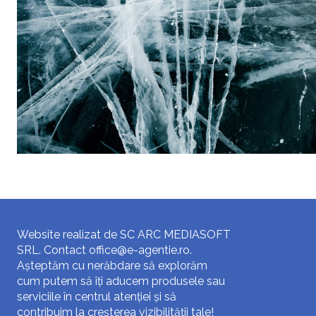
Website realizat de SC ARC MEDIASOFT
SRL. Contact
office@e-agentie.ro
.
Așteptăm cu nerăbdare să explorăm
cum putem să îți aducem produsele sau
serviciile în centrul atenției și să
contribuim la creșterea vizibilității tale!