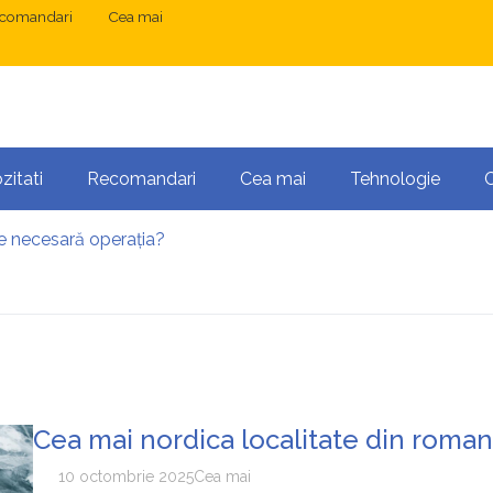
comandari
Cea mai
zitati
Recomandari
Cea mai
Tehnologie
te necesară operația?
vacanță relaxantă în Hurghada?
 București: ce presupune tratamentul chirurgical
ress și Mastodon: cum gestionezi mai multe site-uri
anibalizarea cuvintelor cheie între articole SEO
 o serie lungă de bilete pierdute la pariuri sportive
te necesară operația?
Cea mai nordica localitate din roman
10 octombrie 2025
Cea mai