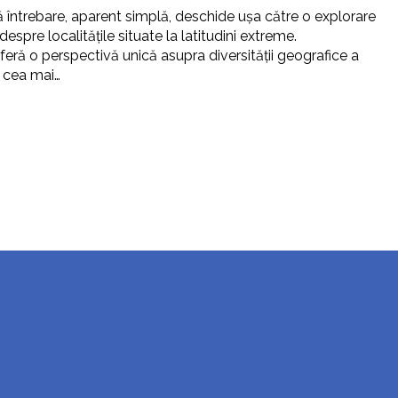
 întrebare, aparent simplă, deschide ușa către o explorare
espre localitățile situate la latitudini extreme.
eră o perspectivă unică asupra diversității geografice a
 cea mai…