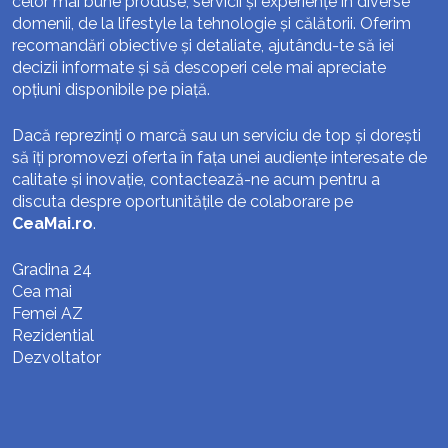
celor mai bune produse, servicii și experiențe în diverse
domenii, de la lifestyle la tehnologie și călătorii. Oferim
recomandări obiective și detaliate, ajutându-te să iei
decizii informate și să descoperi cele mai apreciate
opțiuni disponibile pe piață.
Dacă reprezinți o marcă sau un serviciu de top și dorești
să îți promovezi oferta în fața unei audiențe interesate de
calitate și inovație, contactează-ne acum pentru a
discuta despre oportunitățile de colaborare pe
CeaMai.ro
.
Gradina 24
Cea mai
Femei AZ
Rezidential
Dezvoltator