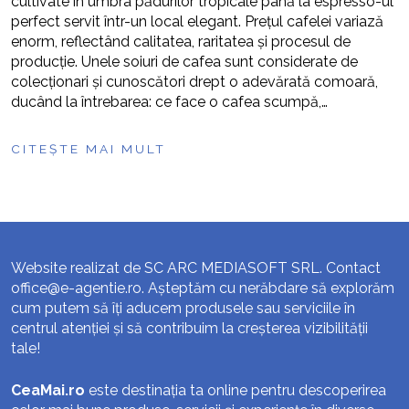
cultivate în umbra pădurilor tropicale până la espresso-ul
perfect servit într-un local elegant. Prețul cafelei variază
enorm, reflectând calitatea, raritatea și procesul de
producție. Unele soiuri de cafea sunt considerate de
colecționari și cunoscători drept o adevărată comoară,
ducând la întrebarea: ce face o cafea scumpă,…
CITEȘTE MAI MULT
Website realizat de SC ARC MEDIASOFT SRL. Contact
office@e-agentie.ro
. Așteptăm cu nerăbdare să explorăm
cum putem să îți aducem produsele sau serviciile în
centrul atenției și să contribuim la creșterea vizibilității
tale!
CeaMai.ro
este destinația ta online pentru descoperirea