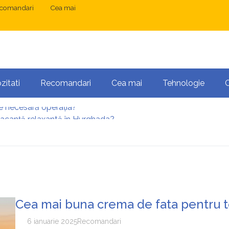
comandari
Cea mai
zitati
Recomandari
Cea mai
Tehnologie
vacanță relaxantă în Hurghada?
 București: ce presupune tratamentul chirurgical
ress și Mastodon: cum gestionezi mai multe site-uri
anibalizarea cuvintelor cheie între articole SEO
 o serie lungă de bilete pierdute la pariuri sportive
te necesară operația?
Cea mai buna crema de fata pentru t
6 ianuarie 2025
Recomandari