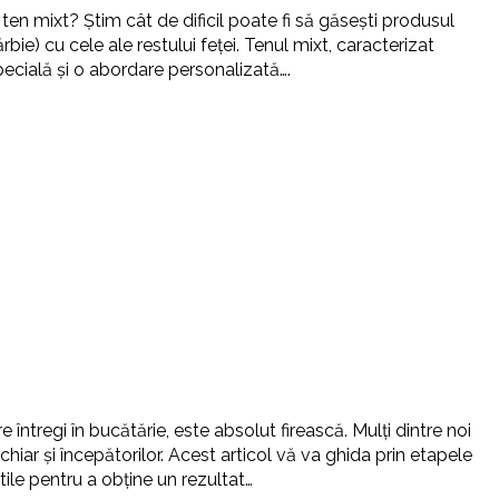
ten mixt? Știm cât de dificil poate fi să găsești produsul
bie) cu cele ale restului feței. Tenul mixt, caracterizat
pecială și o abordare personalizată….
 întregi în bucătărie, este absolut firească. Mulți dintre noi
hiar și începătorilor. Acest articol vă va ghida prin etapele
utile pentru a obține un rezultat…