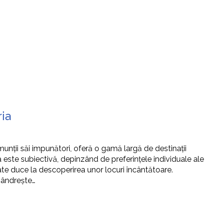
ia
munții săi impunători, oferă o gamă largă de destinații
a este subiectivă, depinzând de preferințele individuale ale
poate duce la descoperirea unor locuri încântătoare.
 mândrește…