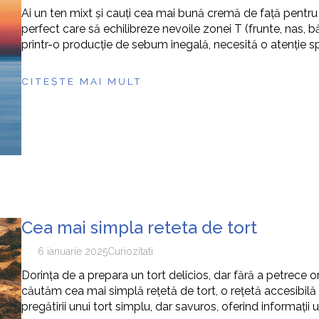
Ai un ten mixt și cauți cea mai bună cremă de față pentru 
perfect care să echilibreze nevoile zonei T (frunte, nas, băr
printr-o producție de sebum inegală, necesită o atenție s
CITEȘTE MAI MULT
Cea mai simpla reteta de tort
6 ianuarie 2025
Curiozitati
Dorința de a prepara un tort delicios, dar fără a petrece ore
căutăm cea mai simplă rețetă de tort, o rețetă accesibilă c
pregătirii unui tort simplu, dar savuros, oferind informații 