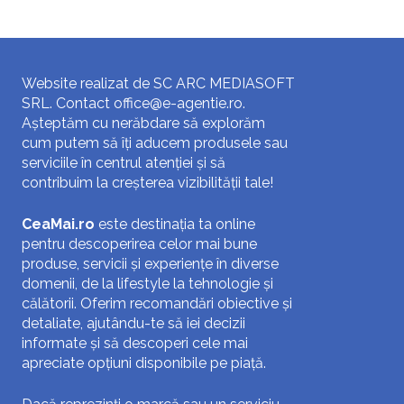
Website realizat de SC ARC MEDIASOFT
SRL. Contact
office@e-agentie.ro
.
Așteptăm cu nerăbdare să explorăm
cum putem să îți aducem produsele sau
serviciile în centrul atenției și să
contribuim la creșterea vizibilității tale!
CeaMai.ro
este destinația ta online
pentru descoperirea celor mai bune
produse, servicii și experiențe în diverse
domenii, de la lifestyle la tehnologie și
călătorii. Oferim recomandări obiective și
detaliate, ajutându-te să iei decizii
informate și să descoperi cele mai
apreciate opțiuni disponibile pe piață.