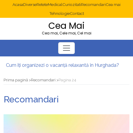
Acasa
Diverse
Retete
Medical
Curiozitati
Recomandari
Cea mai
Tehnologie
Contact
Cea Mai
Cea mai, Cele mai, Cel mai
Cum îți organizezi o vacanță relaxantă în Hurghada?
Operație cancer colon București: ce presupune tratamentul chirurgical
Multisite WordPress și Mastodon: cum gestionezi mai multe site-uri
Prima pagină
Recomandari
Pagina 24
2025: cum eviți canibalizarea cuvintelor cheie între articole SEO
Cum îți revii după o serie lungă de bilete pierdute la pariuri sportive
Recomandari
Diverticulita: când este necesară operația?