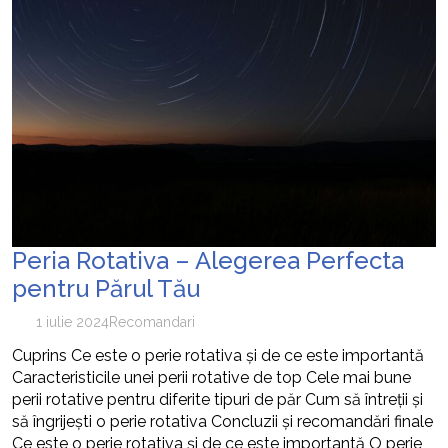
Peria Rotativa – Alegerea Perfecta
pentru Părul Tău
1 iulie 2024
Recomandari
Cuprins Ce este o perie rotativa și de ce este importantă
Caracteristicile unei perii rotative de top Cele mai bune
perii rotative pentru diferite tipuri de păr Cum să întreții și
să îngrijești o perie rotativa Concluzii și recomandări finale
Ce este o perie rotativa și de ce este importantă O perie