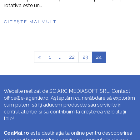
rotativa este un…
CITEȘTE MAI MULT
«
1
…
22
23
24
Website realizat de SC ARC MEDIASOFT SRL. Contact
office@e-agentie.ro
. Așteptăm cu nerăbdare să explorăm
cum putem să îți aducem produsele sau serviciile în
centrul atenției și să contribuim la creșterea vizibilității
tale!
CeaMai.ro
este destinația ta online pentru descoperirea
celor mai bune produse, servicii și experiențe în diverse