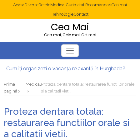
Acasa
Diverse
Retete
Medical
Curiozitati
Recomandari
Cea mai
Tehnologie
Contact
Cea Mai
Cea mai, Cele mai, Cel mai
Cum îți organizezi o vacanță relaxantă în Hurghada?
Operație cancer colon București: ce presupune tratamentul chirurgical
Multisite WordPress și Mastodon: cum gestionezi mai multe site-uri
Prima
Medical
Proteza dentara totala: restaurarea functiilor orale
2025: cum eviți canibalizarea cuvintelor cheie între articole SEO
pagină
si a calitatii vietii.
Cum îți revii după o serie lungă de bilete pierdute la pariuri sportive
Diverticulita: când este necesară operația?
Proteza dentara totala:
restaurarea functiilor orale si
a calitatii vietii.