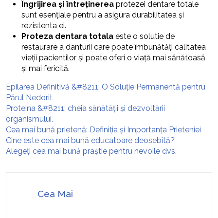
Îngrijirea și întreținerea
protezei dentare totale
sunt esențiale pentru a asigura durabilitatea și
rezistenta ei.
Proteza dentara totala
este o solutie de
restaurare a danturii care poate îmbunătăți calitatea
vieții pacientilor și poate oferi o viață mai sănătoasă
și mai fericită.
Epilarea Definitivă &#8211; O Soluție Permanentă pentru
Părul Nedorit
Proteina &#8211; cheia sănătății și dezvoltării
organismului.
Cea mai bună prietenă: Definiția și Importanța Prieteniei
Cine este cea mai bună educatoare deosebită?
Alegeți cea mai bună praștie pentru nevoile dvs.
Cea Mai