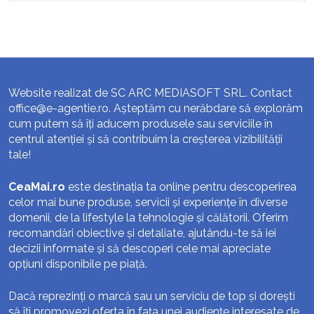
Website realizat de SC ARC MEDIASOFT SRL. Contact
office@e-agentie.ro
. Așteptăm cu nerăbdare să explorăm
cum putem să îți aducem produsele sau serviciile în
centrul atenției și să contribuim la creșterea vizibilității
tale!
CeaMai.ro
este destinația ta online pentru descoperirea
celor mai bune produse, servicii și experiențe în diverse
domenii, de la lifestyle la tehnologie și călătorii. Oferim
recomandări obiective și detaliate, ajutându-te să iei
decizii informate și să descoperi cele mai apreciate
opțiuni disponibile pe piață.
Dacă reprezinți o marcă sau un serviciu de top și dorești
să îți promovezi oferta în fața unei audiențe interesate de