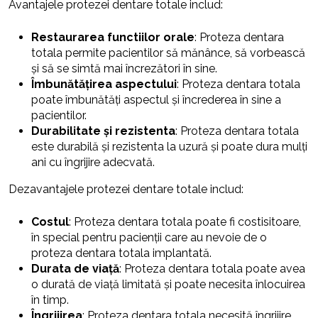
Avantajele protezei dentare totale includ:
Restaurarea functiilor orale
: Proteza dentara
totala permite pacientilor să mănânce, să vorbească
și să se simtă mai încrezători în sine.
Îmbunătățirea aspectului
: Proteza dentara totala
poate îmbunătăți aspectul și încrederea în sine a
pacientilor.
Durabilitate și rezistenta
: Proteza dentara totala
este durabilă și rezistenta la uzură și poate dura mulți
ani cu îngrijire adecvată.
Dezavantajele protezei dentare totale includ:
Costul
: Proteza dentara totala poate fi costisitoare,
în special pentru pacienții care au nevoie de o
proteza dentara totala implantată.
Durata de viață
: Proteza dentara totala poate avea
o durată de viață limitată și poate necesita înlocuirea
în timp.
Îngrijirea
: Proteza dentara totala necesită îngrijire