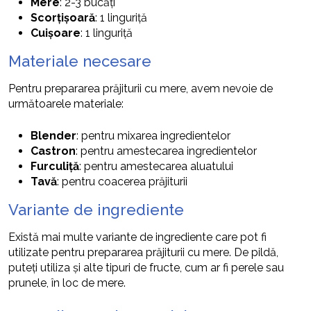
Mere
: 2-3 bucăți
Scorțișoară
: 1 linguriță
Cuișoare
: 1 linguriță
Materiale necesare
Pentru prepararea prăjiturii cu mere, avem nevoie de
următoarele materiale:
Blender
: pentru mixarea ingredientelor
Castron
: pentru amestecarea ingredientelor
Furculiță
: pentru amestecarea aluatului
Tavă
: pentru coacerea prăjiturii
Variante de ingrediente
Există mai multe variante de ingrediente care pot fi
utilizate pentru prepararea prăjiturii cu mere. De pildă,
puteți utiliza și alte tipuri de fructe, cum ar fi perele sau
prunele, în loc de mere.