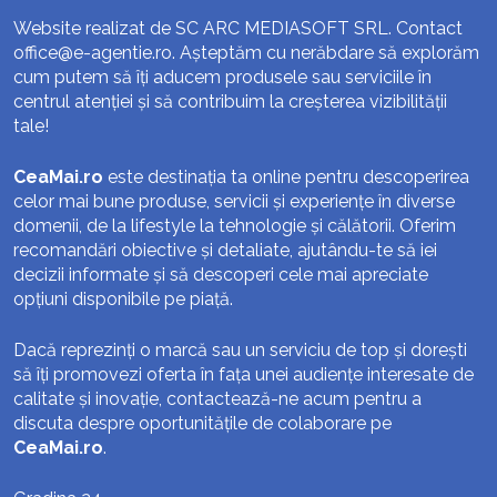
Website realizat de SC ARC MEDIASOFT SRL. Contact
office@e-agentie.ro
. Așteptăm cu nerăbdare să explorăm
cum putem să îți aducem produsele sau serviciile în
centrul atenției și să contribuim la creșterea vizibilității
tale!
CeaMai.ro
este destinația ta online pentru descoperirea
celor mai bune produse, servicii și experiențe în diverse
domenii, de la lifestyle la tehnologie și călătorii. Oferim
recomandări obiective și detaliate, ajutându-te să iei
decizii informate și să descoperi cele mai apreciate
opțiuni disponibile pe piață.
Dacă reprezinți o marcă sau un serviciu de top și dorești
să îți promovezi oferta în fața unei audiențe interesate de
calitate și inovație, contactează-ne acum pentru a
discuta despre oportunitățile de colaborare pe
CeaMai.ro
.