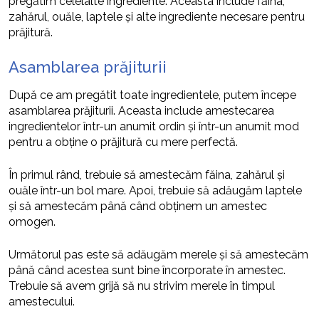
pregătim celelalte ingrediente. Aceasta include făina,
zahărul, ouăle, laptele și alte ingrediente necesare pentru
prăjitură.
Asamblarea prăjiturii
După ce am pregătit toate ingredientele, putem începe
asamblarea prăjiturii. Aceasta include amestecarea
ingredientelor într-un anumit ordin și într-un anumit mod
pentru a obține o prăjitură cu mere perfectă.
În primul rând, trebuie să amestecăm făina, zahărul și
ouăle într-un bol mare. Apoi, trebuie să adăugăm laptele
și să amestecăm până când obținem un amestec
omogen.
Următorul pas este să adăugăm merele și să amestecăm
până când acestea sunt bine încorporate în amestec.
Trebuie să avem grijă să nu strivim merele în timpul
amestecului.