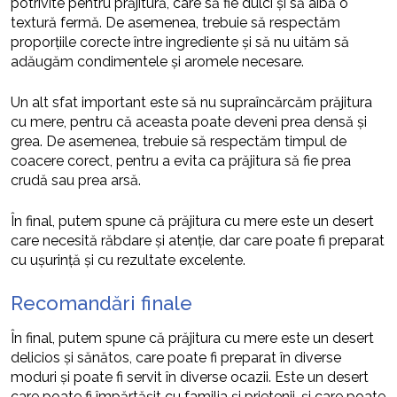
potrivite pentru prăjitură, care să fie dulci și să aibă o
textură fermă. De asemenea, trebuie să respectăm
proporțiile corecte între ingrediente și să nu uităm să
adăugăm condimentele și aromele necesare.
Un alt sfat important este să nu supraîncărcăm prăjitura
cu mere, pentru că aceasta poate deveni prea densă și
grea. De asemenea, trebuie să respectăm timpul de
coacere corect, pentru a evita ca prăjitura să fie prea
crudă sau prea arsă.
În final, putem spune că prăjitura cu mere este un desert
care necesită răbdare și atenție, dar care poate fi preparat
cu ușurință și cu rezultate excelente.
Recomandări finale
În final, putem spune că prăjitura cu mere este un desert
delicios și sănătos, care poate fi preparat în diverse
moduri și poate fi servit în diverse ocazii. Este un desert
care poate fi împărtășit cu familia și prietenii, și care poate