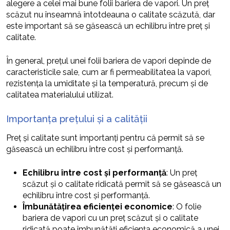
alegere a celei mai bune folii bariera de vapori. Un preț
scăzut nu înseamnă întotdeauna o calitate scăzută, dar
este important să se găsească un echilibru între preț și
calitate.
În general, prețul unei folii bariera de vapori depinde de
caracteristicile sale, cum ar fi permeabilitatea la vapori,
rezistența la umiditate și la temperatură, precum și de
calitatea materialului utilizat.
Importanța prețului și a calității
Preț și calitate sunt importanți pentru că permit să se
găsească un echilibru între cost și performanță.
Echilibru între cost și performanță
: Un preț
scăzut și o calitate ridicată permit să se găsească un
echilibru între cost și performanță.
Îmbunătățirea eficienței economice
: O folie
bariera de vapori cu un preț scăzut și o calitate
ridicată poate îmbunătăți eficiența economică a unei