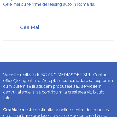
Cele mai bune firme de leasing auto în România.
Cea Mai
Website realizat de SC ARC MEDIASOFT SRL. Contact
office@e-agentie.ro
. Așteptăm cu nerăbdare să explorăm
cum putem să îți aducem produsele sau serviciile în
centrul atenției și să contribuim la creșterea vizibilității
tale!
CeaMai.ro
este destinația ta online pentru descoperirea
celor mai bune produse, servicii și experiențe în diverse