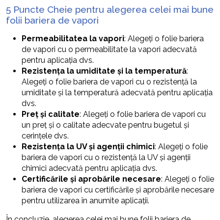
5 Puncte Cheie pentru alegerea celei mai bune
folii bariera de vapori
Permeabilitatea la vapori
: Alegeți o folie bariera
de vapori cu o permeabilitate la vapori adecvată
pentru aplicația dvs.
Rezistența la umiditate și la temperatură
:
Alegeți o folie bariera de vapori cu o rezistență la
umiditate și la temperatură adecvată pentru aplicația
dvs.
Preț și calitate
: Alegeți o folie bariera de vapori cu
un preț și o calitate adecvate pentru bugetul și
cerințele dvs.
Rezistența la UV și agenții chimici
: Alegeți o folie
bariera de vapori cu o rezistență la UV și agenții
chimici adecvată pentru aplicația dvs.
Certificările și aprobările necesare
: Alegeți o folie
bariera de vapori cu certificările și aprobările necesare
pentru utilizarea în anumite aplicații.
În concluzie, alegerea celei mai bune folii bariera de