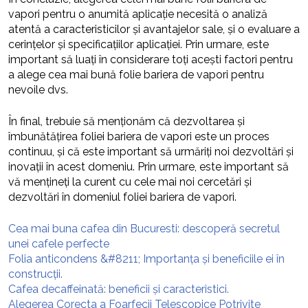
vapori pentru o anumită aplicație necesită o analiză
atentă a caracteristicilor și avantajelor sale, și o evaluare a
cerințelor și specificațiilor aplicației. Prin urmare, este
important să luați în considerare toți acești factori pentru
a alege cea mai bună folie bariera de vapori pentru
nevoile dvs.
În final, trebuie să menționăm că dezvoltarea și
îmbunătățirea foliei bariera de vapori este un proces
continuu, și că este important să urmăriți noi dezvoltări și
inovații în acest domeniu. Prin urmare, este important să
vă mențineți la curent cu cele mai noi cercetări și
dezvoltări în domeniul foliei bariera de vapori.
Cea mai buna cafea din Bucuresti: descoperă secretul
unei cafele perfecte
Folia anticondens &#8211; Importanța și beneficiile ei în
construcții.
Cafea decaffeinată: beneficii și caracteristici.
Alegerea Corecta a Foarfecii Telescopice Potrivite