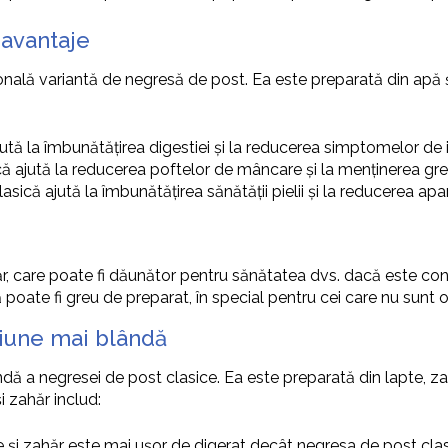
zavantaje
nală variantă de negresă de post. Ea este preparată din apă ș
ută la îmbunătățirea digestiei și la reducerea simptomelor de i
ă ajută la reducerea poftelor de mâncare și la menținerea greu
sică ajută la îmbunătățirea sănătății pielii și la reducerea apar
ăr, care poate fi dăunător pentru sănătatea dvs. dacă este co
 poate fi greu de preparat, în special pentru cei care nu sunt o
țiune mai blândă
dă a negresei de post clasice. Ea este preparată din lapte, za
i zahăr includ:
e și zahăr este mai ușor de digerat decât negresa de post cla