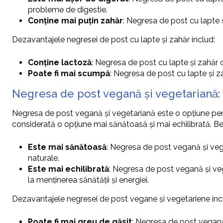
probleme de digestie.
Conține mai puțin zahăr
: Negresa de post cu lapte 
Dezavantajele negresei de post cu lapte și zahăr includ:
Conține lactoză
: Negresa de post cu lapte și zahăr c
Poate fi mai scumpă
: Negresa de post cu lapte și z
Negresa de post vegană și vegetariană: 
Negresa de post vegană și vegetariană este o opțiune pent
considerată o opțiune mai sănătoasă și mai echilibrată. Be
Este mai sănătoasă
: Negresa de post vegană și veg
naturale.
Este mai echilibrată
: Negresa de post vegană și ve
la menținerea sănătății și energiei.
Dezavantajele negresei de post vegane și vegetariene inc
Poate fi mai greu de găsit
: Negresa de post vegană 