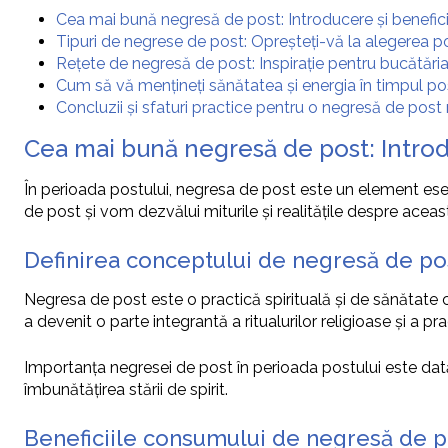
Cea mai bună negresă de post: Introducere și benefici
Tipuri de negrese de post: Opreșteți-vă la alegerea po
Rețete de negresă de post: Inspirație pentru bucătăria
Cum să vă mențineți sănătatea și energia în timpul po
Concluzii și sfaturi practice pentru o negresă de post 
Cea mai bună negresă de post: Introd
În perioada postului, negresa de post este un element esenț
de post și vom dezvălui miturile și realitățile despre aceas
Definirea conceptului de negresă de pos
Negresa de post este o practică spirituală și de sănătate 
a devenit o parte integrantă a ritualurilor religioase și a pr
Importanța negresei de post în perioada postului este dată 
îmbunătățirea stării de spirit.
Beneficiile consumului de negresă de p