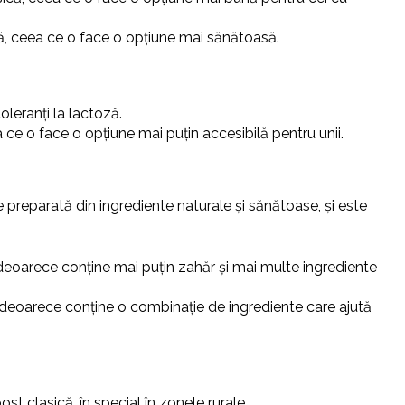
ă, ceea ce o face o opțiune mai sănătoasă.
oleranți la lactoză.
ce o face o opțiune mai puțin accesibilă pentru unii.
reparată din ingrediente naturale și sănătoase, și este
eoarece conține mai puțin zahăr și mai multe ingrediente
 deoarece conține o combinație de ingrediente care ajută
t clasică, în special în zonele rurale.