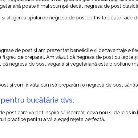
getariană poate fi mai scumpă decât negresa de post clasică, 
și alegerea tipului de negresă de post potrivită poate face d
egrese de post și am prezentat beneficiile și dezavantajele fi
te fi greu de preparat. Am văzut că negresa de post cu lapte și
 că negresa de post vegană și vegetariană este o opțiune mai 
 post și vom învăța cum să preparăm o negresă de post sănăto
 pentru bucătăria dvs.
 post care vă pot inspira să încercați ceva nou și delicios în 
ri practice pentru a vă alegeți rețeta perfectă.