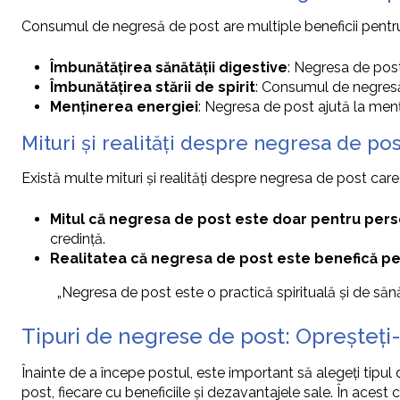
Consumul de negresă de post are multiple beneficii pentru 
Îmbunătățirea sănătății digestive
: Negresa de post
Îmbunătățirea stării de spirit
: Consumul de negresă d
Menținerea energiei
: Negresa de post ajută la menț
Mituri și realități despre negresa de pos
Există multe mituri și realități despre negresa de post car
Mitul că negresa de post este doar pentru pers
credință.
Realitatea că negresa de post este benefică p
„Negresa de post este o practică spirituală și de săn
Tipuri de negrese de post: Opreșteți-
Înainte de a începe postul, este important să alegeți tipul
post, fiecare cu beneficiile și dezavantajele sale. În acest