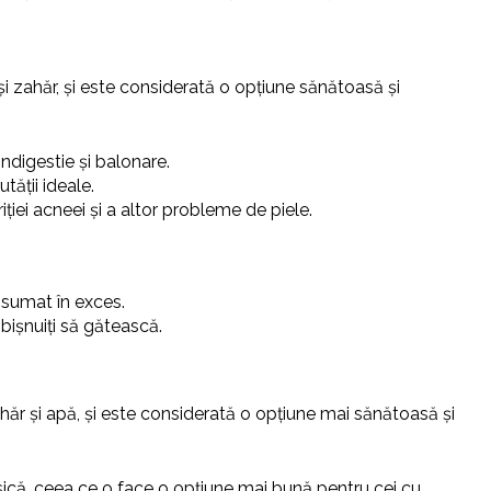
i zahăr, și este considerată o opțiune sănătoasă și
ndigestie și balonare.
tății ideale.
iției acneei și a altor probleme de piele.
nsumat în exces.
bișnuiți să gătească.
hăr și apă, și este considerată o opțiune mai sănătoasă și
sică, ceea ce o face o opțiune mai bună pentru cei cu