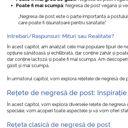
Poate fi mai scumpă
: Negresa de post vegană și ve
„Negresa de post este o parte importantă a postului, 
care poate fi dăunătoare pentru sănătate.”
Intrebari/Raspunsuri: Mituri sau Realitate?
În acest capitol, am analizat cele mai populare tipuri de n
opțiune sănătoasă și echilibrată, dar conține zahăr și poa
dar conține lactoză și poate fi mai scumpă. Am descoperit
găsit și mai scumpă.
În următorul capitol, vom explora rețetele de negresă de
Rețete de negresă de post: Inspirație
În acest capitol, vom explora diversele rețete de negresă de
speciale, vom acoperi toate aspectele și vă vom oferi sfatu
Rețeta clasică de negresă de post