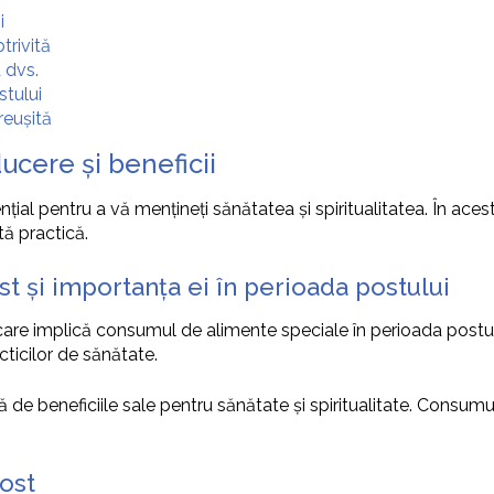
i
trivită
 dvs.
stului
reușită
ucere și beneficii
ial pentru a vă mențineți sănătatea și spiritualitatea. În ace
tă practică.
t și importanța ei în perioada postului
care implică consumul de alimente speciale în perioada postul
acticilor de sănătate.
de beneficiile sale pentru sănătate și spiritualitate. Consumul
ost