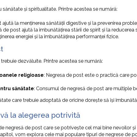
sănătate și spiritualitate. Printre acestea se numără:
 ajută la menținerea sănătății digestive și la prevenirea prob
e post ajută la îmbunătățirea stării de spirit și la reducerea s
inerea energiei și la îmbunătățirea performanței fizice.
t
e trebuie dezvăluite. Printre acestea se numără:
oanele religioase
: Negresa de post este o practică care poat
entru sănătate
: Consumul de negresă de post are multiple bene
ătate care trebuie adoptată de oricine dorește să își îmbunătăț
vă la alegerea potrivită
 de negresă de post care se potrivește cel mai bine nevoilor și
 capitol, vom explora cele mai populare tipuri de negrese de po