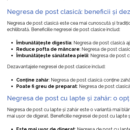
Negresa de post clasică: beneficii și de
Negresa de post clasică este cea mai cunoscută și tradițio
echilibrată. Beneficiile negresei de post clasice includ:
Îmbunătățește digestia
: Negresa de post clasică aj
Reduce pofta de mâncare
: Negresa de post clasic
Îmbunătățește sănătatea pielii
: Negresa de post cla
Dezavantajele negresei de post clasice includ:
Conține zahăr
: Negresa de post clasică conține zah
Poate fi greu de preparat
: Negresa de post clasică
Negresa de post cu lapte și zahăr: o op
Negresa de post cu lapte și zahăr este o variantă mai blân
mai ușor de digerat. Beneficiile negresei de post cu lapte ș
Este mai ușor de digerat
: Negresa de post cu lapt