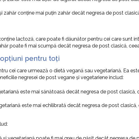
și zahăr conține mai puțin zahăr decât negresa de post clasic
onține lactoză, care poate fi dăunător pentru cei care sunt int
ahăr poate fi mai scumpă decât negresa de post clasică, ceea 
opțiuni pentru toți
ru cei care urmează o dietă vegană sau vegetariană. Ea este p
neficiile negresei de post vegane și vegetariene includ:
etariană este mai sănătoasă decât negresa de post clasică, d
getariană este mai echilibrată decât negresa de post clasică,
lud:
și vegetariană poate fi mai greu de găsit decât negresa de pos