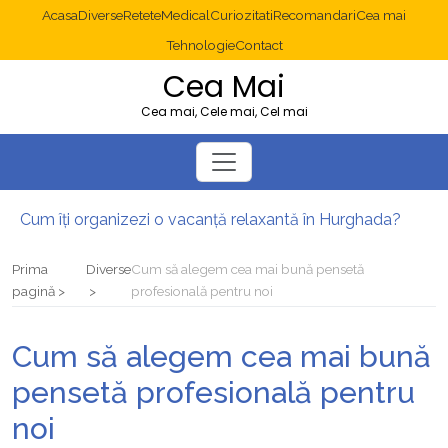
Acasa
Diverse
Retete
Medical
Curiozitati
Recomandari
Cea mai
Tehnologie
Contact
Cea Mai
Cea mai, Cele mai, Cel mai
Cum îți organizezi o vacanță relaxantă în Hurghada?
Operație cancer colon București: ce presupune tratamentul chirurgical
Multisite WordPress și Mastodon: cum gestionezi mai multe site-uri
Prima
Diverse
Cum să alegem cea mai bună pensetă
2025: cum eviți canibalizarea cuvintelor cheie între articole SEO
pagină
profesională pentru noi
Cum îți revii după o serie lungă de bilete pierdute la pariuri sportive
Diverticulita: când este necesară operația?
Cum să alegem cea mai bună
pensetă profesională pentru
noi