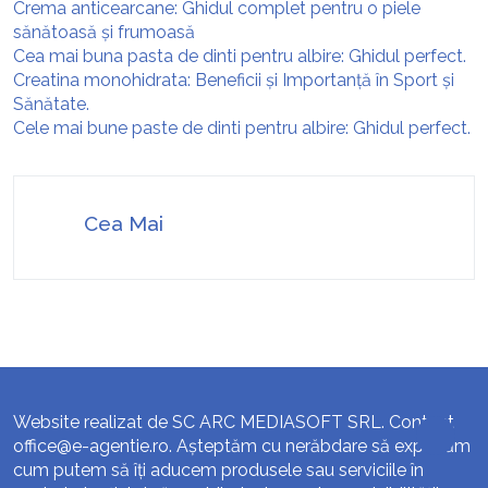
Crema anticearcane: Ghidul complet pentru o piele
sănătoasă și frumoasă
Cea mai buna pasta de dinti pentru albire: Ghidul perfect.
Creatina monohidrata: Beneficii și Importanță în Sport și
Sănătate.
Cele mai bune paste de dinti pentru albire: Ghidul perfect.
Cea Mai
Website realizat de SC ARC MEDIASOFT SRL. Contact
office@e-agentie.ro
. Așteptăm cu nerăbdare să explorăm
cum putem să îți aducem produsele sau serviciile în