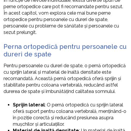
În funcție de nevoile individuale, există diverse tipuri de
perne ortopedice care pot fi recomandate pentru sezut.
În acest capitol, vom explora cele mai bune perne
ortopedice pentru persoanele cu dureri de spate,
persoanele cu probleme de sănătate și persoanele cu
sezut prelungit.
Perna ortopedică pentru persoanele cu
dureri de spate
Pentru persoanele cu dureri de spate, o pernă ortopedică
cu sprijin lateral și material de înaltă densitate este
recomandată. Această pernă ortopedică oferă sprijin și
stabilitate pentru coloana vertebrală, reducând astfel
durerea de spate și îmbunătățind calitatea somnului.
Sprijin lateral
: O pernă ortopedică cu sprijin lateral
oferă suport pentru coloana vertebrală, menținând-o
în poziție corectă și reducând presiunea asupra
mușchilor și articulațiilor.
Material de înaltă densitate
: Un material de înaltă