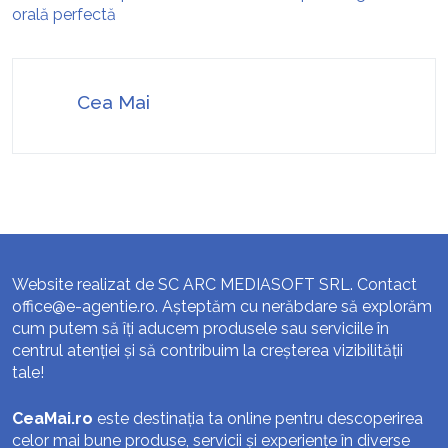
orală perfectă
Cea Mai
Website realizat de SC ARC MEDIASOFT SRL. Contact
office@e-agentie.ro
. Așteptăm cu nerăbdare să explorăm
cum putem să îți aducem produsele sau serviciile în
centrul atenției și să contribuim la creșterea vizibilității
tale!
CeaMai.ro
este destinația ta online pentru descoperirea
celor mai bune produse, servicii și experiențe în diverse