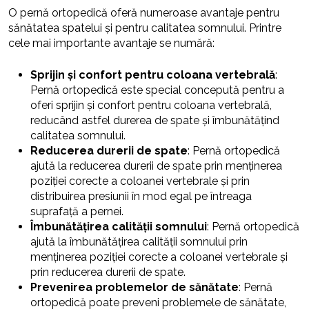
O pernă ortopedică oferă numeroase avantaje pentru
sănătatea spatelui și pentru calitatea somnului. Printre
cele mai importante avantaje se numără:
Sprijin și confort pentru coloana vertebrală
:
Pernă ortopedică este special concepută pentru a
oferi sprijin și confort pentru coloana vertebrală,
reducând astfel durerea de spate și îmbunătățind
calitatea somnului.
Reducerea durerii de spate
: Pernă ortopedică
ajută la reducerea durerii de spate prin menținerea
poziției corecte a coloanei vertebrale și prin
distribuirea presiunii în mod egal pe întreaga
suprafață a pernei.
Îmbunătățirea calității somnului
: Pernă ortopedică
ajută la îmbunătățirea calității somnului prin
menținerea poziției corecte a coloanei vertebrale și
prin reducerea durerii de spate.
Prevenirea problemelor de sănătate
: Pernă
ortopedică poate preveni problemele de sănătate,