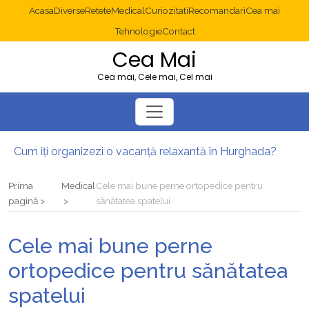
Acasa
Diverse
Retete
Medical
Curiozitati
Recomandari
Cea mai
Tehnologie
Contact
Cea Mai
Cea mai, Cele mai, Cel mai
Cum îți organizezi o vacanță relaxantă în Hurghada?
Operație cancer colon București: ce presupune tratamentul chirurgical
Multisite WordPress și Mastodon: cum gestionezi mai multe site-uri
Prima
Medical
Cele mai bune perne ortopedice pentru
2025: cum eviți canibalizarea cuvintelor cheie între articole SEO
pagină
sănătatea spatelui
Cum îți revii după o serie lungă de bilete pierdute la pariuri sportive
Diverticulita: când este necesară operația?
Cele mai bune perne
ortopedice pentru sănătatea
spatelui