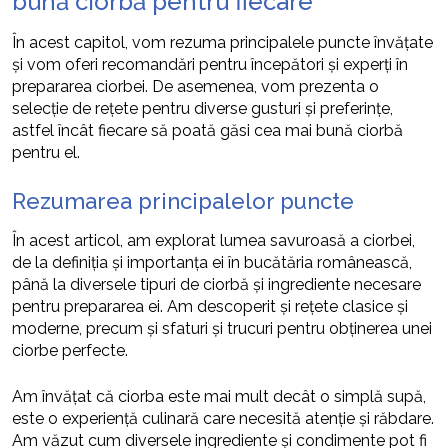
bună ciorbă pentru fiecare
În acest capitol, vom rezuma principalele puncte învățate
și vom oferi recomandări pentru începători și experți în
prepararea ciorbei. De asemenea, vom prezenta o
selecție de rețete pentru diverse gusturi și preferințe,
astfel încât fiecare să poată găsi cea mai bună ciorbă
pentru el.
Rezumarea principalelor puncte
În acest articol, am explorat lumea savuroasă a ciorbei,
de la definiția și importanța ei în bucătăria românească,
până la diversele tipuri de ciorbă și ingrediente necesare
pentru prepararea ei. Am descoperit și rețete clasice și
moderne, precum și sfaturi și trucuri pentru obținerea unei
ciorbe perfecte.
Am învățat că ciorba este mai mult decât o simplă supă,
este o experiență culinară care necesită atenție și răbdare.
Am văzut cum diversele ingrediente și condimente pot fi