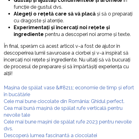
Gustați și ajustați condimentele și aromele
în
funcție de gustul dvs.
Alegeți o rețetă care să vă placă
și să o preparați
cu dragoste și atenție.
Experimentați și încercați noi rețete și
ingrediente
pentru a descoperi noi arome și texte.
În final, sperăm că acest articol v-a fost de ajutor în
descoperirea lumii savuroase a ciorbei și v-a inspirat să
încercați noi rețete și ingrediente. Nu uitați să vă bucurați
de procesul de preparare și să împărtășiți experiența cu
alții!
Mașina de spălat vase &#8211; economie de timp și efort
în bucătărie
Cele mai bune ciocolate din România: Ghidul perfect.
Cea mai bună mașină de spălat rufe verticală pentru
nevoile tale
Cele mai bune mașini de spălat rufe 2023 pentru nevoile
dvs.
Descoperă lumea fascinantă a ciocolatei