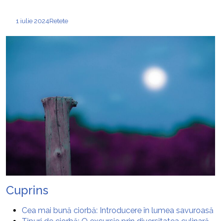
1 iulie 2024
Retete
Cuprins
Cea mai bună ciorbă: Introducere în lumea savuroasă