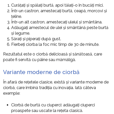
Curățați și spălați burtă, apoi tăiați-o în bucăți mici.
Într-un castron, amestecați burtă, ceapă, morcovi și
țeline.
Într-un alt castron, amestecați uleiul și smântâna.
Adăugați amestecul de ulei și smântână peste burtă
și legume.
Sărați și piperați după gust.
Fierbeți ciorba la foc mic timp de 30 de minute.
Rezultatul este o ciorbă delicioasă și sănătoasă, care
poate fi servită cu pâine sau mămăligă.
Variante moderne de ciorbă
În afară de rețetele clasice, există și variante moderne de
ciorbă, care îmbină tradiția cu inovația. Iată câteva
exemple:
Ciorbă de burtă cu ciuperci: adăugați ciuperci
proaspete sau uscate la rețeta clasică.