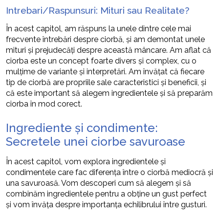
Intrebari/Raspunsuri: Mituri sau Realitate?
În acest capitol, am răspuns la unele dintre cele mai
frecvente întrebări despre ciorbă, și am demontat unele
mituri și prejudecăți despre această mâncare. Am aflat că
ciorba este un concept foarte divers și complex, cu o
mulțime de variante și interpretări. Am învățat că fiecare
tip de ciorbă are propriile sale caracteristici și beneficii, și
că este important să alegem ingredientele și să preparăm
ciorba în mod corect.
Ingrediente și condimente:
Secretele unei ciorbe savuroase
În acest capitol, vom explora ingredientele și
condimentele care fac diferența între o ciorbă mediocră și
una savuroasă. Vom descoperi cum să alegem și să
combinăm ingredientele pentru a obține un gust perfect
și vom învăța despre importanța echilibrului între gusturi.