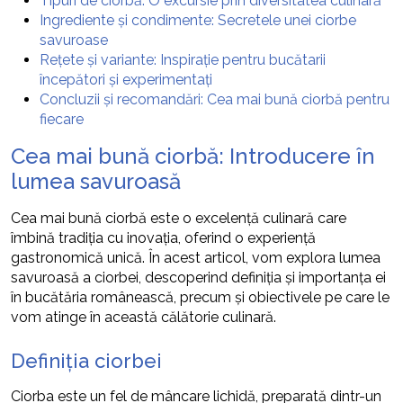
Tipuri de ciorbă: O excursie prin diversitatea culinară
Ingrediente și condimente: Secretele unei ciorbe
savuroase
Rețete și variante: Inspirație pentru bucătarii
începători și experimentați
Concluzii și recomandări: Cea mai bună ciorbă pentru
fiecare
Cea mai bună ciorbă: Introducere în
lumea savuroasă
Cea mai bună ciorbă este o excelență culinară care
îmbină tradiția cu inovația, oferind o experiență
gastronomică unică. În acest articol, vom explora lumea
savuroasă a ciorbei, descoperind definiția și importanța ei
în bucătăria românească, precum și obiectivele pe care le
vom atinge în această călătorie culinară.
Definiția ciorbei
Ciorba este un fel de mâncare lichidă, preparată dintr-un