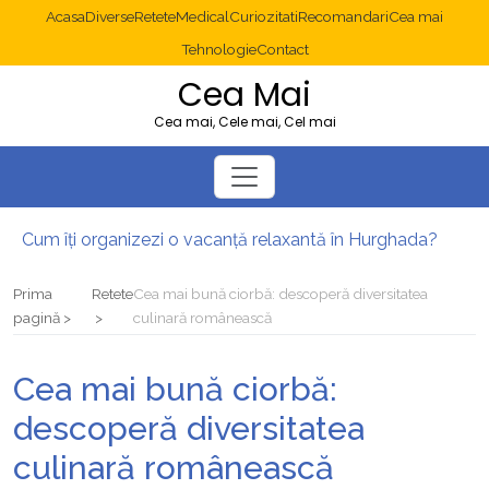
Acasa
Diverse
Retete
Medical
Curiozitati
Recomandari
Cea mai
Tehnologie
Contact
Cea Mai
Cea mai, Cele mai, Cel mai
Cum îți organizezi o vacanță relaxantă în Hurghada?
Operație cancer colon București: ce presupune tratamentul chirurgical
Multisite WordPress și Mastodon: cum gestionezi mai multe site-uri
Prima
Retete
Cea mai bună ciorbă: descoperă diversitatea
2025: cum eviți canibalizarea cuvintelor cheie între articole SEO
pagină
culinară românească
Cum îți revii după o serie lungă de bilete pierdute la pariuri sportive
Diverticulita: când este necesară operația?
Cea mai bună ciorbă:
descoperă diversitatea
culinară românească