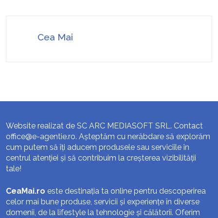
Cea Mai
Website realizat de SC ARC MEDIASOFT SRL. Contact
office@e-agentie.ro
. Așteptăm cu nerăbdare să explorăm
cum putem să îți aducem produsele sau serviciile în
centrul atenției și să contribuim la creșterea vizibilității
tale!
CeaMai.ro
este destinația ta online pentru descoperirea
celor mai bune produse, servicii și experiențe în diverse
domenii, de la lifestyle la tehnologie și călătorii. Oferim