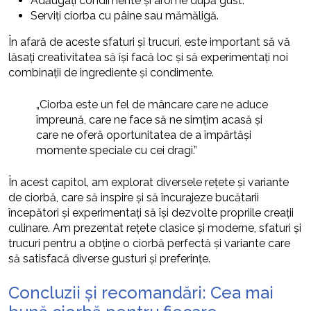
Adăugați condimente și arome după gust.
Serviți ciorba cu pâine sau mămăligă.
În afară de aceste sfaturi și trucuri, este important să vă
lăsați creativitatea să își facă loc și să experimentați noi
combinații de ingrediente și condimente.
„Ciorba este un fel de mâncare care ne aduce
împreună, care ne face să ne simțim acasă și
care ne oferă oportunitatea de a împărtăși
momente speciale cu cei dragi.”
În acest capitol, am explorat diversele rețete și variante
de ciorbă, care să inspire și să încurajeze bucătarii
începători și experimentați să își dezvolte propriile creații
culinare. Am prezentat rețete clasice și moderne, sfaturi și
trucuri pentru a obține o ciorbă perfectă și variante care
să satisfacă diverse gusturi și preferințe.
Concluzii și recomandări: Cea mai