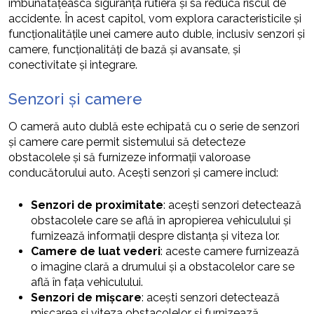
îmbunătățească siguranța rutieră și să reducă riscul de
accidente. În acest capitol, vom explora caracteristicile și
funcționalitățile unei camere auto duble, inclusiv senzori și
camere, funcționalități de bază și avansate, și
conectivitate și integrare.
Senzori și camere
O cameră auto dublă este echipată cu o serie de senzori
și camere care permit sistemului să detecteze
obstacolele și să furnizeze informații valoroase
conducătorului auto. Acești senzori și camere includ:
Senzori de proximitate
: acești senzori detectează
obstacolele care se află în apropierea vehiculului și
furnizează informații despre distanța și viteza lor.
Camere de luat vederi
: aceste camere furnizează
o imagine clară a drumului și a obstacolelor care se
află în fața vehiculului.
Senzori de mișcare
: acești senzori detectează
mișcarea și viteza obstacolelor și furnizează