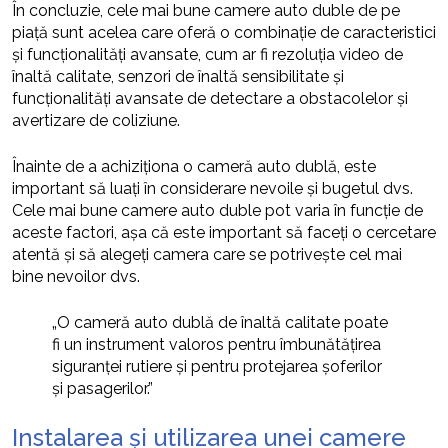
În concluzie, cele mai bune camere auto duble de pe
piață sunt acelea care oferă o combinație de caracteristici
și funcționalități avansate, cum ar fi rezoluția video de
înaltă calitate, senzori de înaltă sensibilitate și
funcționalități avansate de detectare a obstacolelor și
avertizare de coliziune.
Înainte de a achiziționa o cameră auto dublă, este
important să luați în considerare nevoile și bugetul dvs.
Cele mai bune camere auto duble pot varia în funcție de
aceste factori, așa că este important să faceți o cercetare
atentă și să alegeți camera care se potrivește cel mai
bine nevoilor dvs.
„O cameră auto dublă de înaltă calitate poate
fi un instrument valoros pentru îmbunătățirea
siguranței rutiere și pentru protejarea șoferilor
și pasagerilor.”
Instalarea și utilizarea unei camere