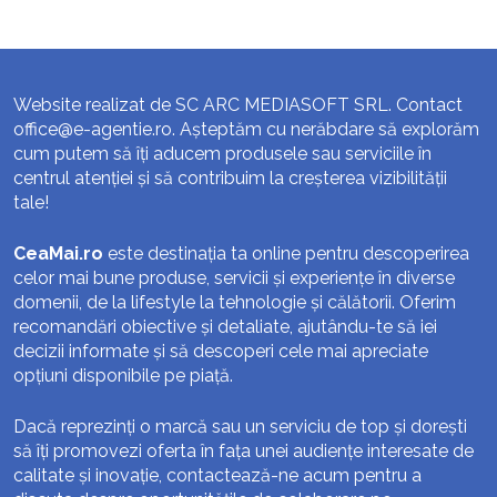
Website realizat de SC ARC MEDIASOFT SRL. Contact
office@e-agentie.ro
. Așteptăm cu nerăbdare să explorăm
cum putem să îți aducem produsele sau serviciile în
centrul atenției și să contribuim la creșterea vizibilității
tale!
CeaMai.ro
este destinația ta online pentru descoperirea
celor mai bune produse, servicii și experiențe în diverse
domenii, de la lifestyle la tehnologie și călătorii. Oferim
recomandări obiective și detaliate, ajutându-te să iei
decizii informate și să descoperi cele mai apreciate
opțiuni disponibile pe piață.
Dacă reprezinți o marcă sau un serviciu de top și dorești
să îți promovezi oferta în fața unei audiențe interesate de
calitate și inovație, contactează-ne acum pentru a