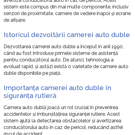
avertiza conducătorul auto în caz de pericol. Acest
sistem este compus din mai multe componente, inclusiv
senzori de proximitate, camere de vedere înapoi și ecrane
de afișare.
Istoricul dezvoltării camerei auto duble
Dezvoltarea camerei auto duble a început în anii 1990,
când au fost introduse primele sisteme de asistență
pentru conducătorul auto. De atunci, tehnologia a
evoluat rapid, și astăzi există o varietate de camere auto
duble disponibile pe piață.
Importanța camerei auto duble în
siguranța rutieră
Camera auto dublă joacă un rol crucial în prevenirea
accidentelor și îmbunătățirea siguranței rutiere. Acest
sistem ajută la detectarea obstacolelor și avertizarea
conducătorului auto în caz de pericol, reducând astfel
riscul de accident.