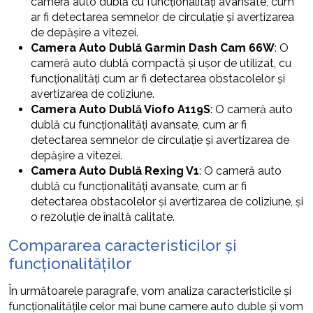
cameră auto dublă cu funcționalități avansate, cum
ar fi detectarea semnelor de circulație și avertizarea
de depășire a vitezei.
Camera Auto Dublă Garmin Dash Cam 66W
: O
cameră auto dublă compactă și ușor de utilizat, cu
funcționalități cum ar fi detectarea obstacolelor și
avertizarea de coliziune.
Camera Auto Dublă Viofo A119S
: O cameră auto
dublă cu funcționalități avansate, cum ar fi
detectarea semnelor de circulație și avertizarea de
depășire a vitezei.
Camera Auto Dublă Rexing V1
: O cameră auto
dublă cu funcționalități avansate, cum ar fi
detectarea obstacolelor și avertizarea de coliziune, și
o rezoluție de înaltă calitate.
Compararea caracteristicilor și
funcționalităților
În următoarele paragrafe, vom analiza caracteristicile și
funcționalitățile celor mai bune camere auto duble și vom