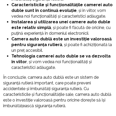
Caracteristicile și funcționalitățile camerei auto
duble sunt în continuă evoluție
, și în viitor, vom
vedea noi funcționalități și caracteristici adăugate.
Instalarea și utilizarea unei camere auto duble
este relativ simplă
, și poate fi făcută de oricine, cu
puțină experiență în domeniul electronicii.
Camera auto dublă este un investiție valoroasă
pentru siguranța rutieră
, și poate fi achiziționată la
un preț accesibil.
Tehnologia camerei auto duble se va dezvolta
în viitor
, și vom vedea noi funcționalități și
caracteristici adăugate.
În concluzie, camera auto dublă este un sistem de
siguranță rutieră important, care poate preveni
accidentele și îmbunătăți siguranța rutieră. Cu
caracteristicile și funcționalitățile sale, camera auto dublă
este o investiție valoroasă pentru oricine dorește să își
îmbunătățească siguranța rutieră.