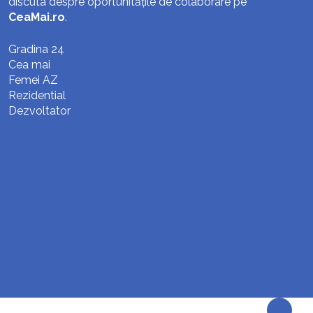
discuta despre oportunitățile de colaborare pe
CeaMai.ro
.
Gradina 24
Cea mai
Femei AZ
Rezidential
Dezvoltator