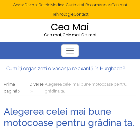
Acasa
Diverse
Retete
Medical
Curiozitati
Recomandari
Cea mai
Tehnologie
Contact
Cea Mai
Cea mai, Cele mai, Cel mai
Cum îți organizezi o vacanță relaxantă în Hurghada?
Operație cancer colon București: ce presupune tratamentul chirurgical
Multisite WordPress și Mastodon: cum gestionezi mai multe site-uri
Prima
Diverse
Alegerea celei mai bune motocoase pentru
2025: cum eviți canibalizarea cuvintelor cheie între articole SEO
pagină
grădina ta.
Cum îți revii după o serie lungă de bilete pierdute la pariuri sportive
Diverticulita: când este necesară operația?
Alegerea celei mai bune
motocoase pentru grădina ta.