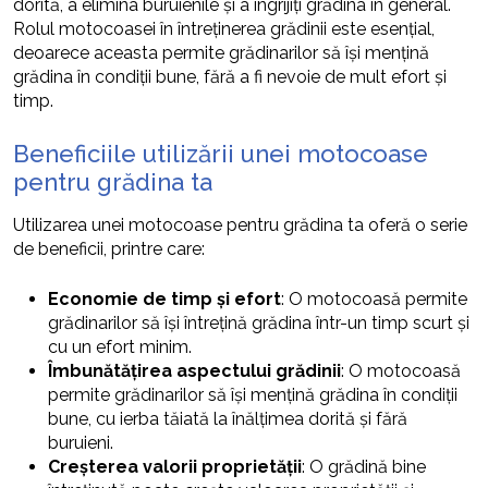
dorită, a elimina buruienile și a îngrijiți grădina în general.
Rolul motocoasei în întreținerea grădinii este esențial,
deoarece aceasta permite grădinarilor să își mențină
grădina în condiții bune, fără a fi nevoie de mult efort și
timp.
Beneficiile utilizării unei motocoase
pentru grădina ta
Utilizarea unei motocoase pentru grădina ta oferă o serie
de beneficii, printre care:
Economie de timp și efort
: O motocoasă permite
grădinarilor să își întrețină grădina într-un timp scurt și
cu un efort minim.
Îmbunătățirea aspectului grădinii
: O motocoasă
permite grădinarilor să își mențină grădina în condiții
bune, cu ierba tăiată la înălțimea dorită și fără
buruieni.
Creșterea valorii proprietății
: O grădină bine