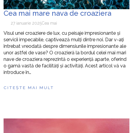
Cea mai mare nava de croaziera
27 ianuarie 2025
Cea mai
Visul unei croaziere de lux, cu peisaje impresionante și
servicii impecabile, captivează mulți dintre noi. Dar v-ați
întrebat vreodată despre dimensiunile impresionante ale
unor astfel de vase? O croazieră la bordul celei mai mari
nave de croaziera reprezintă o experiență aparte, oferind
o gamă vastă de facilități și activități. Acest articol vă va
introduce în…
CITEȘTE MAI MULT