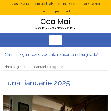
Acasa
Diverse
Retete
Medical
Curiozitati
Recomandari
Cea mai
Tehnologie
Contact
Cea Mai
Cea mai, Cele mai, Cel mai
Cum îți organizezi o vacanță relaxantă în Hurghada?
Operație cancer colon București: ce presupune tratamentul chirurgical
Multisite WordPress și Mastodon: cum gestionezi mai multe site-uri
Prima pagină
2025
ianuarie
Pagina 2
2025: cum eviți canibalizarea cuvintelor cheie între articole SEO
Cum îți revii după o serie lungă de bilete pierdute la pariuri sportive
Lună:
ianuarie 2025
Diverticulita: când este necesară operația?