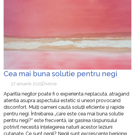
Cea mai buna solutie pentru negi
27 ianuarie 2025
Diverse
Aparitia negilor poate fi o experienta neplacuta, atragand
atentia asupra aspectului estetic si uneori provocand
disconfort. Mulți oameni caută soluții eficiente și rapide
pentru negi. Întrebarea „care este cea mai buna solutie
pentru negi?” este frecventă, iar gasirea răspunsului
potrivit necesită înțelegerea naturii acestor leziuni
cutanate. Ce sunt negii? Negii sunt excrescențe benigne