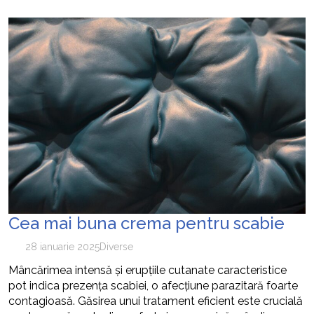
Cea mai buna crema pentru scabie
28 ianuarie 2025
Diverse
Mâncărimea intensă și erupțiile cutanate caracteristice
pot indica prezența scabiei, o afecțiune parazitară foarte
contagioasă. Găsirea unui tratament eficient este crucială