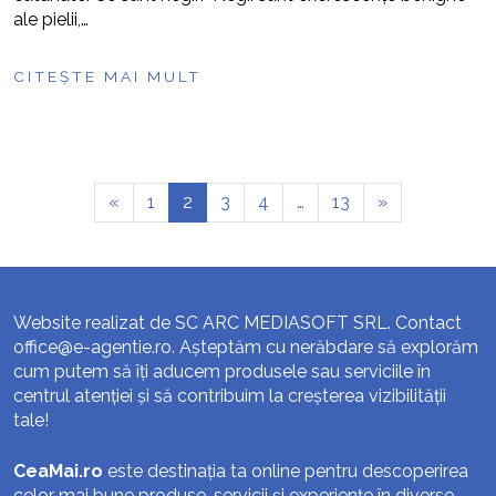
ale pielii,…
CITEȘTE MAI MULT
«
1
2
3
4
…
13
»
Website realizat de SC ARC MEDIASOFT SRL. Contact
office@e-agentie.ro
. Așteptăm cu nerăbdare să explorăm
cum putem să îți aducem produsele sau serviciile în
centrul atenției și să contribuim la creșterea vizibilității
tale!
CeaMai.ro
este destinația ta online pentru descoperirea
celor mai bune produse, servicii și experiențe în diverse