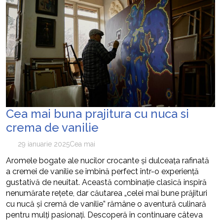
Cea mai buna prajitura cu nuca si
crema de vanilie
29 ianuarie 2025
Cea mai
Aromele bogate ale nucilor crocante și dulceața rafinată
a cremei de vanilie se îmbină perfect într-o experiență
gustativă de neuitat. Această combinație clasică inspiră
nenumărate rețete, dar căutarea „celei mai bune prăjituri
cu nucă și cremă de vanilie” rămâne o aventură culinară
pentru mulți pasionați. Descoperă în continuare câteva